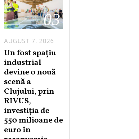
03
AUGUST 7, 2026
Un fost spațiu
industrial
devine o nouă
scenă a
Clujului, prin
RIVUS,
investiția de
550 milioane de
euro în