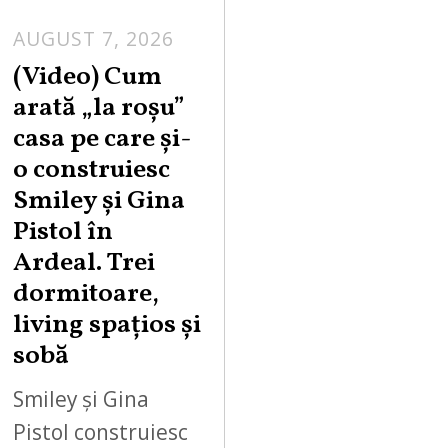
AUGUST 7, 2026
(Video) Cum
arată „la roşu”
casa pe care şi-
o construiesc
Smiley şi Gina
Pistol în
Ardeal. Trei
dormitoare,
living spațios și
sobă
Smiley și Gina
Pistol construiesc