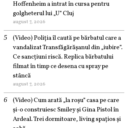
Hoffenheim a intrat în cursa pentru
golgheterul lui „U” Cluj
august 7, 2026
(Video) Poliția îl caută pe bărbatul care a
vandalizat Transfăgărășanul din „iubire”.
Ce sancțiuni riscă. Replica bărbatului
filmat în timp ce desena cu spray pe
stâncă
august 7, 2026
(Video) Cum arată „la roşu” casa pe care
şi-o construiesc Smiley şi Gina Pistol în
Ardeal. Trei dormitoare, living spațios și