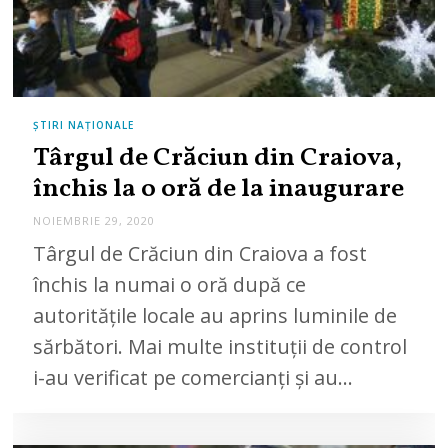
ȘTIRI NAȚIONALE
Târgul de Crăciun din Craiova,
închis la o oră de la inaugurare
NOIEMBRIE 29, 2020
N
O
Târgul de Crăciun din Craiova a fost
I
E
închis la numai o oră după ce
M
B
autoritățile locale au aprins luminile de
R
I
sărbători. Mai multe instituții de control
E
2
9
i-au verificat pe comercianți și au…
,
2
0
2
0