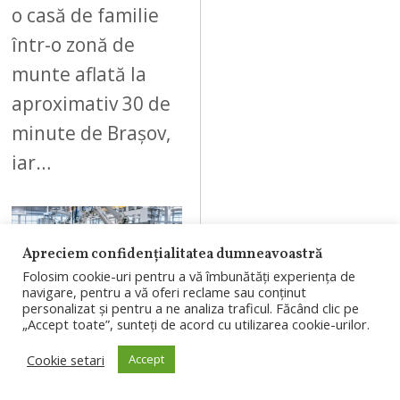
o casă de familie
într-o zonă de
munte aflată la
aproximativ 30 de
minute de Brașov,
iar…
Apreciem confidențialitatea dumneavoastră
07
Folosim cookie-uri pentru a vă îmbunătăți experiența de
navigare, pentru a vă oferi reclame sau conținut
personalizat și pentru a ne analiza traficul. Făcând clic pe
„Accept toate”, sunteți de acord cu utilizarea cookie-urilor.
AUGUST 7, 2026
A
Cookie setari
Accept
U
Rondocarton,