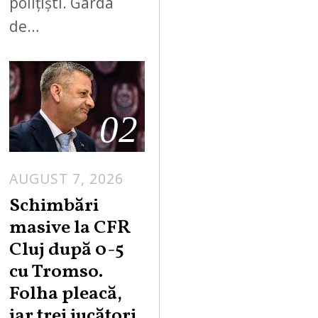
polițiști. Garda
de…
02
AUGUST 7, 2026
Schimbări
masive la CFR
Cluj după 0-5
cu Tromso.
Folha pleacă,
iar trei jucători