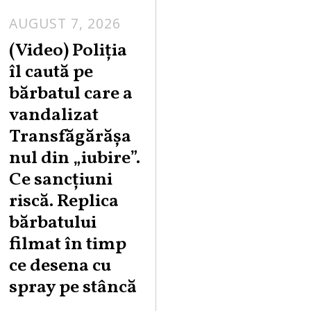
AUGUST 7, 2026
A
U
(Video) Poliția
G
îl caută pe
U
bărbatul care a
S
vandalizat
T
Transfăgărășa
7
,
nul din „iubire”.
2
Ce sancțiuni
0
riscă. Replica
2
bărbatului
6
filmat în timp
ce desena cu
spray pe stâncă