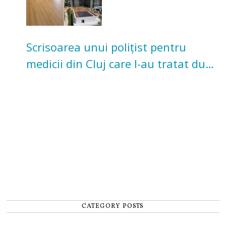
Scrisoarea unui polițist pentru
medicii din Cluj care l-au tratat după
un accident: „Nu m-am simțit un
număr”
CATEGORY POSTS