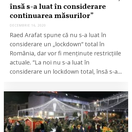
însă s-a luat în considerare
continuarea măsurilor”
DECEMBRIE 16, 2020
D
E
Raed Arafat spune că nu s-a luat în
C
E
considerare un „lockdown” total în
M
B
România, dar vor fi menținute restricțiile
R
I
actuale. ”La noi nu s-a luat în
E
1
6
considerare un lockdown total, însă s-a…
,
2
0
2
0