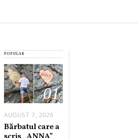
POPULAR
01
AUGUST 7, 2026
Bărbatul care a
scris „ANNA”