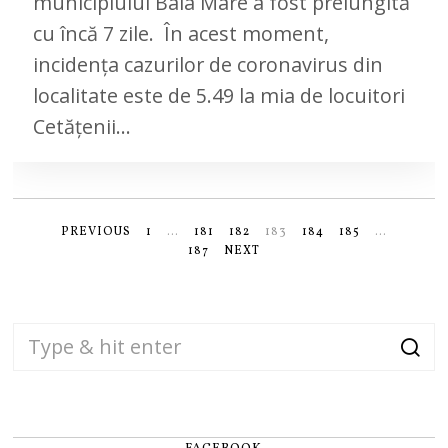
municipiului Baia Mare a fost prelungită
cu încă 7 zile. În acest moment,
incidența cazurilor de coronavirus din
localitate este de 5.49 la mia de locuitori
Cetăţenii…
PREVIOUS
1
…
181
182
183
184
185
…
187
NEXT