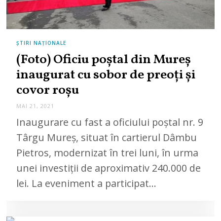
ȘTIRI NAȚIONALE
(Foto) Oficiu poștal din Mureș
inaugurat cu sobor de preoți și
covor roșu
MAI 21, 2021
M
A
Inaugurare cu fast a oficiului poștal nr. 9
I
2
Târgu Mureș, situat în cartierul Dâmbu
1
,
Pietros, modernizat în trei luni, în urma
2
0
unei investiții de aproximativ 240.000 de
2
1
lei. La eveniment a participat…