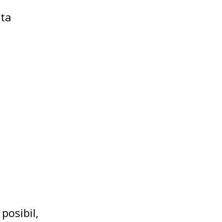
lta
posibil,