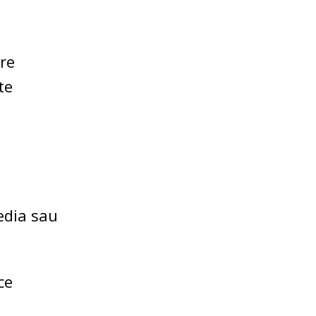
are
te
edia sau
ce