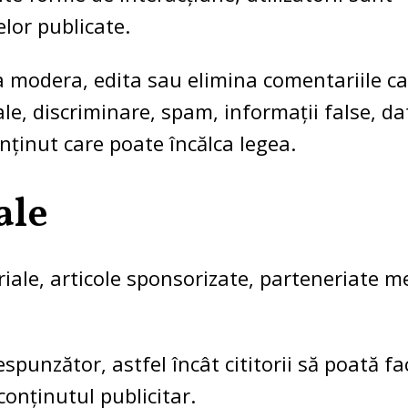
lor publicate.
 a modera, edita sau elimina comentariile c
ale, discriminare, spam, informații false, da
nținut care poate încălca legea.
ale
riale, articole sponsorizate, parteneriate m
punzător, astfel încât cititorii să poată fa
conținutul publicitar.