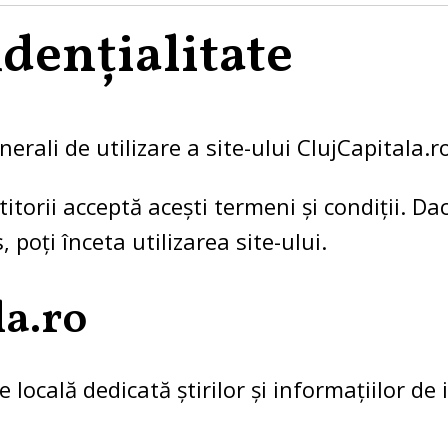
idențialitate
rali de utilizare a site-ului ClujCapitala.r
ititorii acceptă acești termeni și condiții. Da
 poți înceta utilizarea site-ului.
la.ro
 locală dedicată știrilor și informațiilor de 