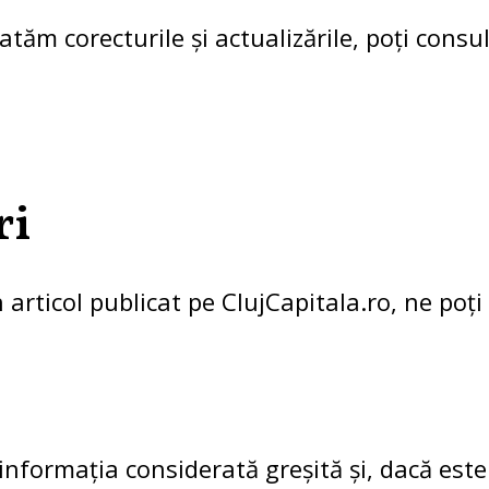
tăm corecturile și actualizările, poți consu
ri
 articol publicat pe ClujCapitala.ro, ne poți
 informația considerată greșită și, dacă este 