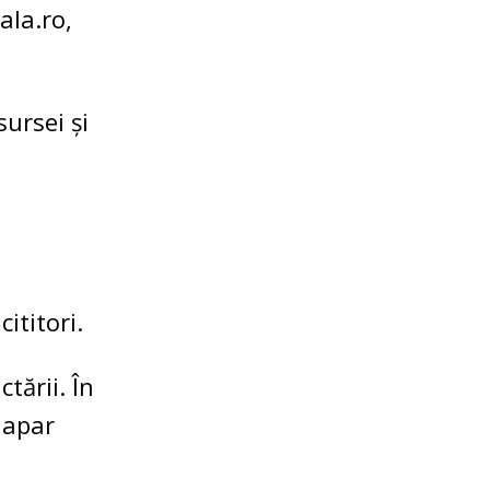
ala.ro,
ursei și
ititori.
tării. În
 apar