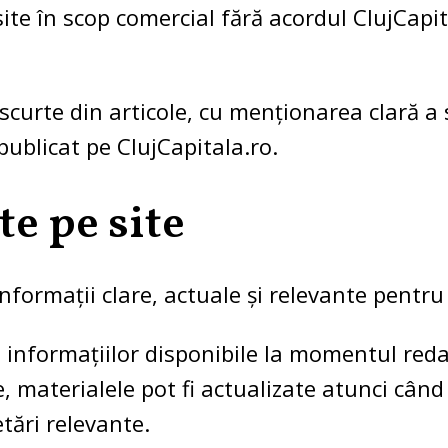
site în scop comercial fără acordul ClujCapit
curte din articole, cu menționarea clară a s
 publicat pe ClujCapitala.ro.
e pe site
formații clare, actuale și relevante pentru c
a informațiilor disponibile la momentul redac
e, materialele pot fi actualizate atunci când
etări relevante.