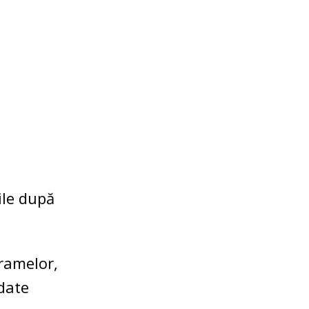
ile după
gramelor,
 date