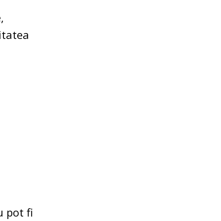
,
itatea
 pot fi