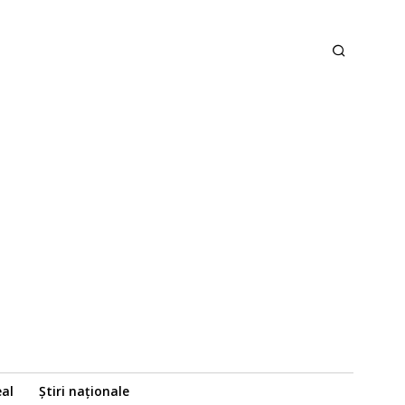
eal
Știri naționale