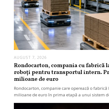
AUGUST 7, 2026
A
U
Rondocarton, compania cu fabrică la
G
roboți pentru transportul intern. Pr
U
milioane de euro
S
T
Rondocarton, companie care operează o fabrică l
7
milioane de euro în prima etapă a unui sistem 
,
2
0