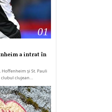
01
enheim a intrat în
. Hoffenheim și St. Pauli
ar clubul clujean…