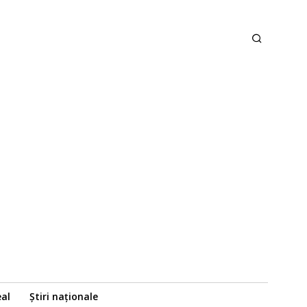
eal
Știri naționale