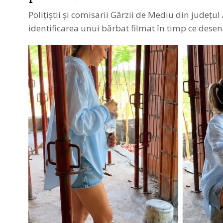
7
Polițiștii și comisarii Gărzii de Mediu din județul
,
2
identificarea unui bărbat filmat în timp ce dese
0
2
6