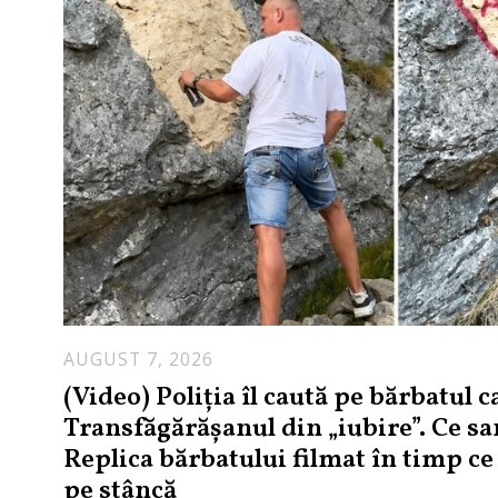
AUGUST 7, 2026
A
U
(Video) Poliția îl caută pe bărbatul c
G
Transfăgărășanul din „iubire”. Ce sa
U
Replica bărbatului filmat în timp ce
S
T
pe stâncă