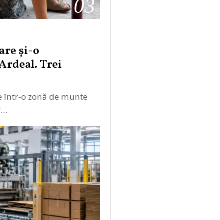
03
are şi-o
Ardeal. Trei
ie într-o zonă de munte
r…