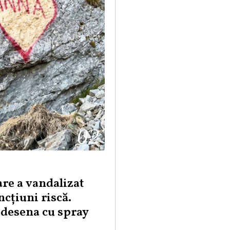
02
are a vandalizat
ncțiuni riscă.
 desena cu spray