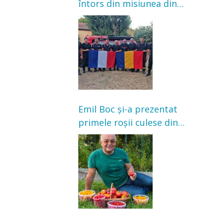
întors din misiunea din
Franța. Au intervenit la
incendii de vegetație și
pădure
Emil Boc și-a prezentat
primele roșii culese din
grădină: „Niciun magazin
nu poate oferi această
satisfacție”