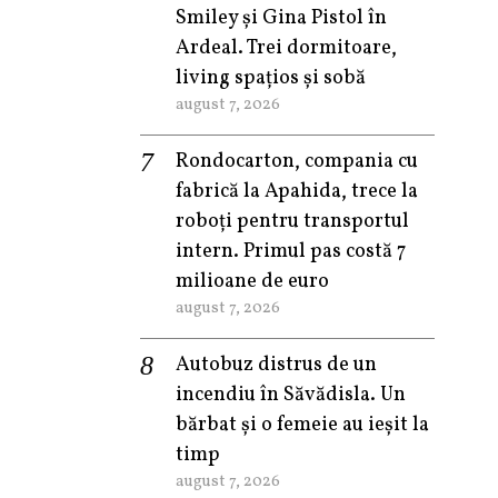
Smiley şi Gina Pistol în
Ardeal. Trei dormitoare,
living spațios și sobă
august 7, 2026
Rondocarton, compania cu
fabrică la Apahida, trece la
roboți pentru transportul
intern. Primul pas costă 7
milioane de euro
august 7, 2026
Autobuz distrus de un
incendiu în Săvădisla. Un
bărbat și o femeie au ieșit la
timp
august 7, 2026