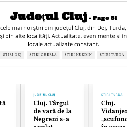
Județul Cluj
- Page 81
 cele mai noi știri din județul Cluj, din Dej, Turda,
i din alte localități. Actualitate, evenimente și i
locale actualizate constant.
STIRI DEJ
STIRI GHERLA
STIRI HUEDIN
STIRI TURDA
JUDEȚUL CLUJ
STIRI TURDA
tă
Cluj. Târgul
Cluj.
de vară de la
Vidanje
Negreni s-a
„scufun