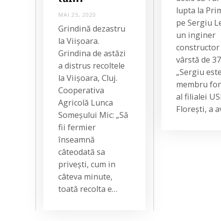
6
lupta la Pri
,
MAI 25, 2020
M
2
pe Sergiu L
A
0
Grindină dezastru
I
2
un inginer
2
0
la Viișoara.
5
constructor
Grindina de astăzi
,
vârstă de 37
2
a distrus recoltele
0
„Sergiu est
2
la Viișoara, Cluj.
0
membru fon
Cooperativa
al filialei U
Agricolă Lunca
Florești, a 
Someșului Mic: „Să
fii fermier
înseamnă
câteodată sa
privești, cum in
câteva minute,
toată recolta e…