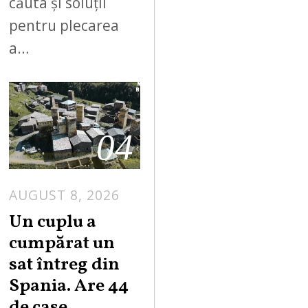
căuta și soluții
pentru plecarea
a…
04
AUGUST 8, 2026
Un cuplu a
cumpărat un
sat întreg din
Spania. Are 44
de case,