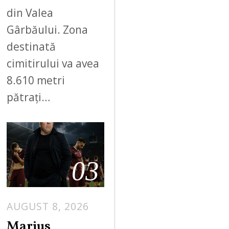
din Valea
Gârbăului. Zona
destinată
cimitirului va avea
8.610 metri
pătrați…
03
AUGUST 8, 2026
Marius