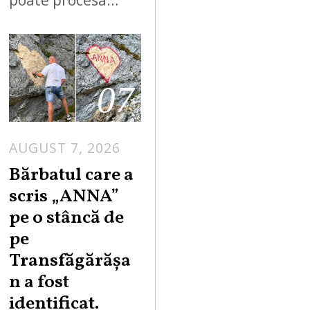
poate procesa…
07
AUGUST 7, 2026
Bărbatul care a
scris „ANNA”
pe o stâncă de
pe
Transfăgărășa
n a fost
identificat.