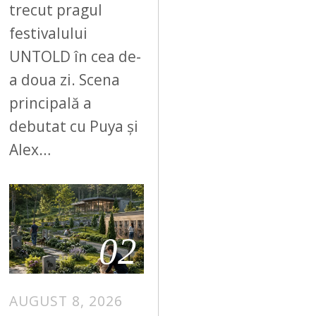
trecut pragul
festivalului
UNTOLD în cea de-
a doua zi. Scena
principală a
debutat cu Puya și
Alex…
02
AUGUST 8, 2026