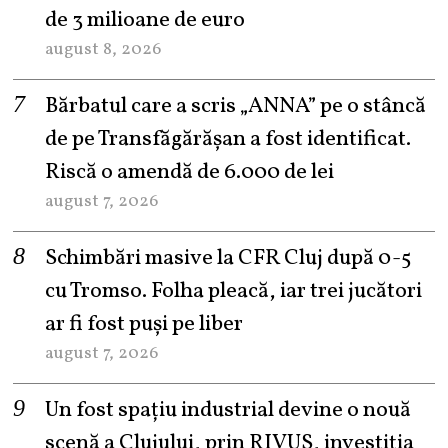
de 3 milioane de euro
august 8, 2026
Bărbatul care a scris „ANNA” pe o stâncă
de pe Transfăgărășan a fost identificat.
Riscă o amendă de 6.000 de lei
august 7, 2026
Schimbări masive la CFR Cluj după 0-5
cu Tromso. Folha pleacă, iar trei jucători
ar fi fost puși pe liber
august 7, 2026
Un fost spațiu industrial devine o nouă
scenă a Clujului, prin RIVUS, investiția