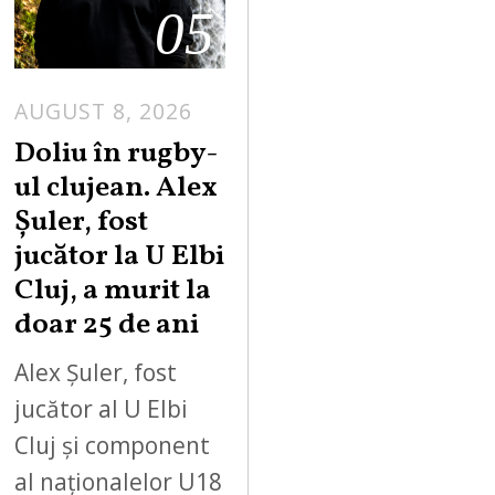
05
AUGUST 8, 2026
Doliu în rugby-
ul clujean. Alex
Șuler, fost
jucător la U Elbi
Cluj, a murit la
doar 25 de ani
Alex Șuler, fost
jucător al U Elbi
Cluj și component
al naționalelor U18