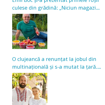
culese din grădină: „Niciun magazin
nu poate oferi această satisfacție”
O clujeancă a renunțat la jobul din
multinațională și s-a mutat la țară.
Acum cultivă legume în grădina
bunicilor