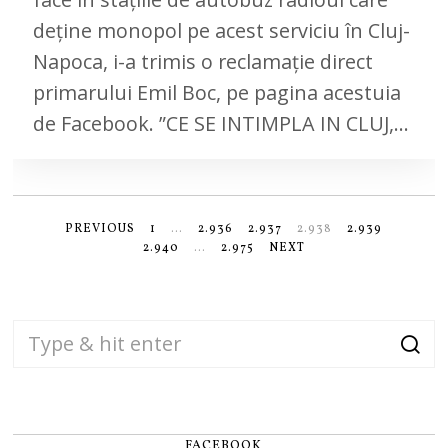
deține monopol pe acest serviciu în Cluj-
Napoca, i-a trimis o reclamație direct
primarului Emil Boc, pe pagina acestuia
de Facebook. ”CE SE INTIMPLA IN CLUJ,…
PREVIOUS
1
…
2.936
2.937
2.938
2.939
2.940
…
2.975
NEXT
FACEBOOK