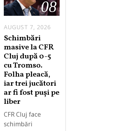
08
AUGUST 7, 2026
Schimbări
masive la CFR
Cluj după 0-5
cu Tromso.
Folha pleacă,
iar trei jucători
ar fi fost puși pe
liber
CFR Cluj face
schimbări