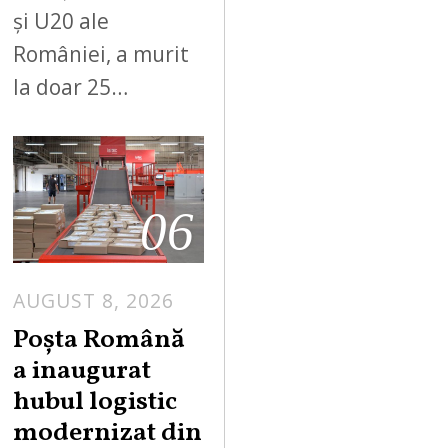
și U20 ale
României, a murit
la doar 25…
06
AUGUST 8, 2026
Poșta Română
a inaugurat
hubul logistic
modernizat din