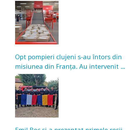
Investiție de 3 milioane de euro
Opt pompieri clujeni s-au întors din
misiunea din Franța. Au intervenit la
incendii de vegetație și pădure
Emil Boc și-a prezentat primele roșii