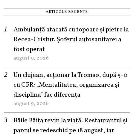
ARTICOLE RECENTE
Ambulanță atacată cu topoare și pietre la
Recea-Cristur. Șoferul autosanitarei a
fost operat
august 9, 2026
Un clujean, acționar la Tromsø, după 5-0
cu CFR: „Mentalitatea, organizarea și
disciplina” fac diferența
august 9, 2026
Băile Băița revin la viață. Restaurantul și
parcul se redeschid pe 18 august, iar