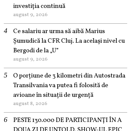
investiția continuă
august 9, 2026
Ce salariu ar urma să aibă Marius
Șumudică la CFR Cluj. La același nivel cu
Bergodi de la „U”
august 9, 2026
O porțiune de 3 kilometri din Autostrada
Transilvania va putea fi folosită de
avioane în situații de urgență
august 8, 2026
PESTE 130.000 DE PARTICIPANȚI ÎN A
DOUA ZI DE UNTOLD. SHOW-UL EPIC