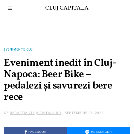
CLUJ CAPITALA
EVENIMENTE CLUJ
Eveniment inedit în Cluj-
Napoca: Beer Bike –
pedalezi și savurezi bere
rece
DE
REDACȚIA CLUJCAPITALA.RO
SEPTEMBRIE 26, 2024
FACEBOOK
MESSENGER