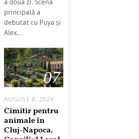
a doua zi. Scena
principală a
debutat cu Puya și
Alex…
07
AUGUST 8, 2026
Cimitir pentru
animale în
Cluj-Napoca.