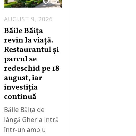
AUGUST 9, 2026
A
U
Băile Băița
G
revin la viață.
U
Restaurantul și
S
parcul se
T
redeschid pe 18
9
,
august, iar
2
investiția
0
continuă
2
6
Băile Băița de
lângă Gherla intră
într-un amplu