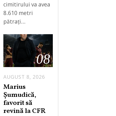
cimitirului va avea
8.610 metri
pătrați…
08
AUGUST 8, 2026
Marius
Șumudică,
favorit să
revină la CFR