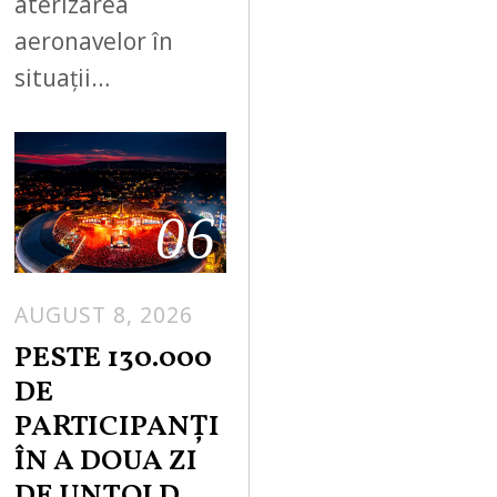
aterizarea
aeronavelor în
situații…
06
AUGUST 8, 2026
PESTE 130.000
DE
PARTICIPANȚI
ÎN A DOUA ZI
DE UNTOLD.