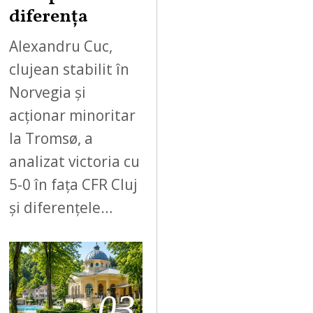
diferența
Alexandru Cuc,
clujean stabilit în
Norvegia și
acționar minoritar
la Tromsø, a
analizat victoria cu
5-0 în fața CFR Cluj
și diferențele…
03