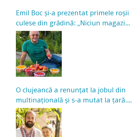
Emil Boc și-a prezentat primele roșii
culese din grădină: „Niciun magazin
nu poate oferi această satisfacție”
O clujeancă a renunțat la jobul din
multinațională și s-a mutat la țară.
Acum cultivă legume în grădina
bunicilor