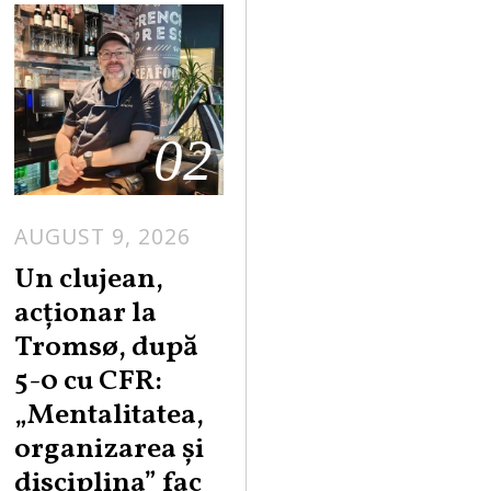
02
AUGUST 9, 2026
Un clujean,
acționar la
Tromsø, după
5-0 cu CFR:
„Mentalitatea,
organizarea și
disciplina” fac