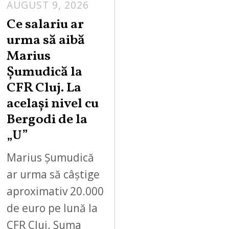
AUGUST 9, 2026
Ce salariu ar
urma să aibă
Marius
Șumudică la
CFR Cluj. La
același nivel cu
Bergodi de la
„U”
Marius Șumudică
ar urma să câștige
aproximativ 20.000
de euro pe lună la
CFR Cluj. Suma