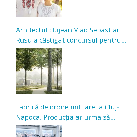
Arhitectul clujean Vlad Sebastian
Rusu a câștigat concursul pentru
transformarea Grădinii Casei
Universitarilor
Fabrică de drone militare la Cluj-
Napoca. Producția ar urma să
înceapă în toamna acestui an