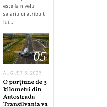
este la nivelul
salariului atribuit
lui…
05
AUGUST 8, 2026
A
U
O porțiune de 3
G
kilometri din
U
Autostrada
S
Transilvania va
T