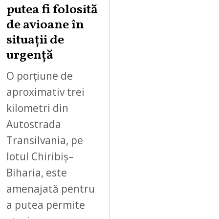
putea fi folosită
8
,
de avioane în
2
situații de
0
urgență
2
6
O porțiune de
aproximativ trei
kilometri din
Autostrada
Transilvania, pe
lotul Chiribiș–
Biharia, este
amenajată pentru
a putea permite