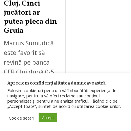
Cluj. Cinci
jucători ar
putea pleca din
Gruia
Marius Șumudică
este favorit să
revină pe banca
CFR Cluj după 0-5
cu Tromso.
Apreciem confidențialitatea dumneavoastră
Conducerea ar
Folosim cookie-uri pentru a vă îmbunătăți experiența de
navigare, pentru a vă oferi reclame sau conținut
căuta și soluții
personalizat și pentru a ne analiza traficul. Făcând clic pe
„Accept toate”, sunteți de acord cu utilizarea cookie-urilor.
pentru plecarea
Cookie setari
Accept
a…