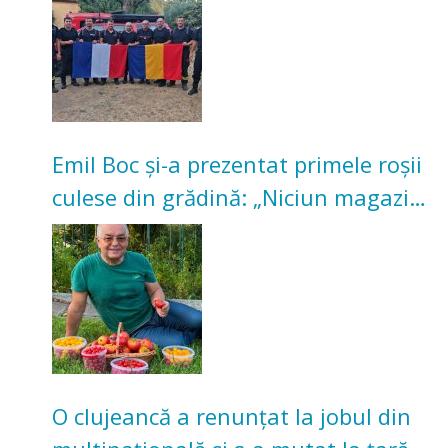
Emil Boc și-a prezentat primele roșii
culese din grădină: „Niciun magazin
nu poate oferi această satisfacție”
O clujeancă a renunțat la jobul din