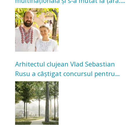
multinațională și s-a mutat la țară.
Acum cultivă legume în grădina
bunicilor
Arhitectul clujean Vlad Sebastian
Rusu a câștigat concursul pentru
transformarea Grădinii Casei
Universitarilor