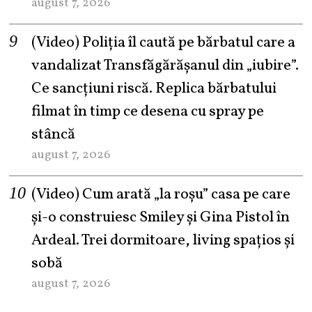
august 7, 2026
(Video) Poliția îl caută pe bărbatul care a
vandalizat Transfăgărășanul din „iubire”.
Ce sancțiuni riscă. Replica bărbatului
filmat în timp ce desena cu spray pe
stâncă
august 7, 2026
(Video) Cum arată „la roşu” casa pe care
şi-o construiesc Smiley şi Gina Pistol în
Ardeal. Trei dormitoare, living spațios și
sobă
august 7, 2026