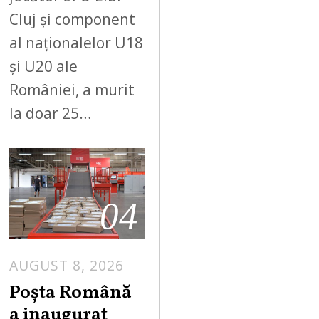
Cluj și component
al naționalelor U18
și U20 ale
României, a murit
la doar 25…
04
AUGUST 8, 2026
Poșta Română
a inaugurat