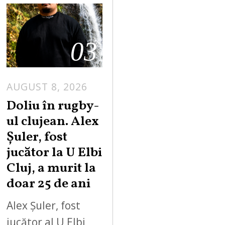
03
AUGUST 8, 2026
Doliu în rugby-
ul clujean. Alex
Șuler, fost
jucător la U Elbi
Cluj, a murit la
doar 25 de ani
Alex Șuler, fost
jucător al U Elbi