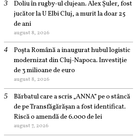
Doliu în rugby-ul clujean. Alex Șuler, fost
jucător la U Elbi Cluj, a murit la doar 25
de ani
august 8, 2026
Poșta Română a inaugurat hubul logistic
modernizat din Cluj-Napoca. Investiție
de 3 milioane de euro
august 8, 2026
Bărbatul care a scris „ANNA” pe o stâncă
de pe Transfăgărășan a fost identificat.
Riscă o amendă de 6.000 de lei
august 7, 2026