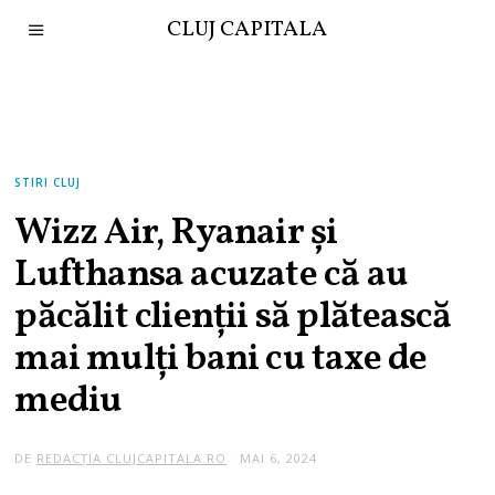
CLUJ CAPITALA
STIRI CLUJ
Wizz Air, Ryanair și
Lufthansa acuzate că au
păcălit clienții să plătească
mai mulți bani cu taxe de
mediu
DE
REDACȚIA CLUJCAPITALA.RO
MAI 6, 2024