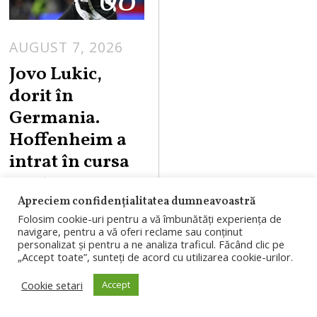
AUGUST 7, 2026
Jovo Lukic,
dorit în
Germania.
Hoffenheim a
intrat în cursa
pentru
golgheterul lui
Apreciem confidențialitatea dumneavoastră
Folosim cookie-uri pentru a vă îmbunătăți experiența de
„U” Cluj
navigare, pentru a vă oferi reclame sau conținut
personalizat și pentru a ne analiza traficul. Făcând clic pe
Jovo Lukic ar putea
„Accept toate”, sunteți de acord cu utilizarea cookie-urilor.
pleca de la
Cookie setari
Accept
Universitatea Cluj.