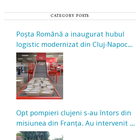
CATEGORY POSTS
Poșta Română a inaugurat hubul
logistic modernizat din Cluj-Napoca.
Investiție de 3 milioane de euro
Opt pompieri clujeni s-au întors din
misiunea din Franța. Au intervenit la
incendii de vegetație și pădure