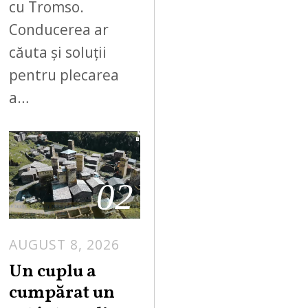
cu Tromso.
Conducerea ar
căuta și soluții
pentru plecarea
a…
02
AUGUST 8, 2026
Un cuplu a
cumpărat un