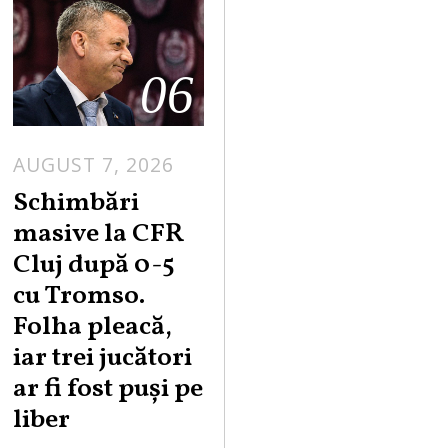
06
AUGUST 7, 2026
Schimbări
masive la CFR
Cluj după 0-5
cu Tromso.
Folha pleacă,
iar trei jucători
ar fi fost puși pe
liber