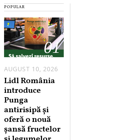
POPULAR
01
AUGUST 10, 2026
Lidl România
introduce
Punga
antirisipă și
oferă o nouă
șansă fructelor
și legumelor