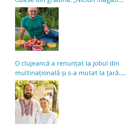
nu poate oferi această satisfacție”
O clujeancă a renunțat la jobul din
multinațională și s-a mutat la țară.
Acum cultivă legume în grădina
bunicilor