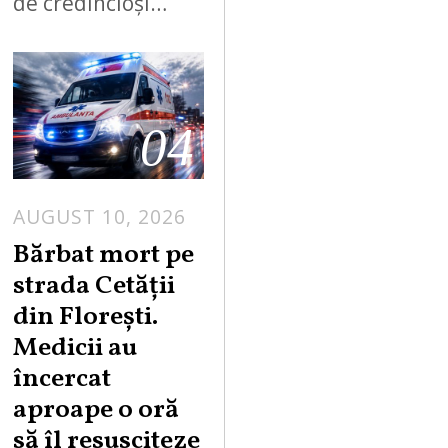
de credincioși…
04
AUGUST 10, 2026
Bărbat mort pe
strada Cetății
din Florești.
Medicii au
încercat
aproape o oră
să îl resusciteze