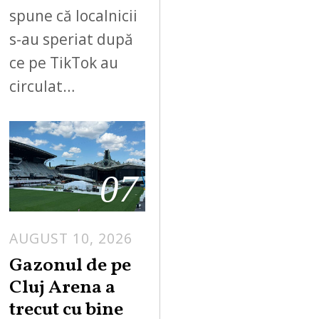
spune că localnicii
s-au speriat după
ce pe TikTok au
circulat…
07
AUGUST 10, 2026
Gazonul de pe
Cluj Arena a
trecut cu bine