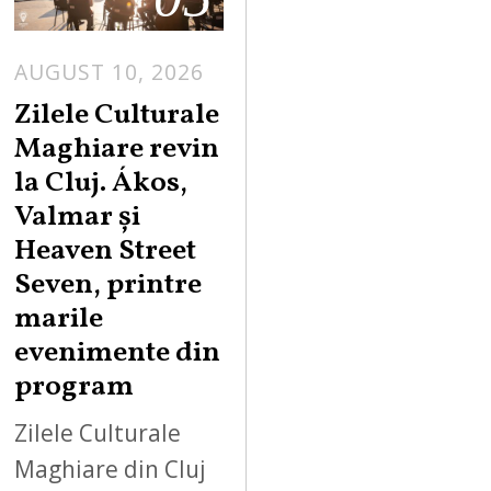
AUGUST 10, 2026
A
U
Zilele Culturale
G
Maghiare revin
U
la Cluj. Ákos,
S
Valmar și
T
Heaven Street
1
0
Seven, printre
,
marile
2
evenimente din
0
program
2
6
Zilele Culturale
Maghiare din Cluj