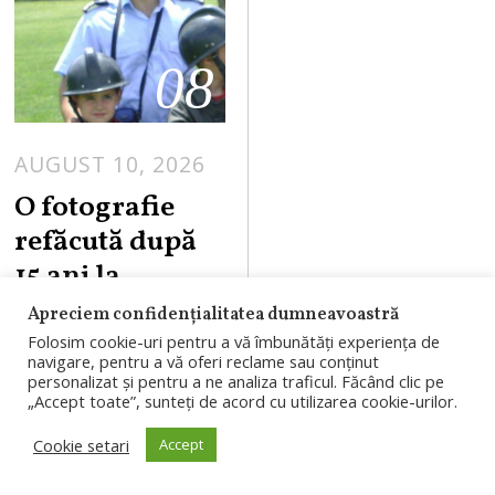
08
AUGUST 10, 2026
O fotografie
refăcută după
15 ani la
UNTOLD.
Apreciem confidențialitatea dumneavoastră
Copilul de
Folosim cookie-uri pentru a vă îmbunătăți experiența de
navigare, pentru a vă oferi reclame sau conținut
atunci a ajuns
personalizat și pentru a ne analiza traficul. Făcând clic pe
„Accept toate”, sunteți de acord cu utilizarea cookie-urilor.
pompier la ISU
Cluj
Cookie setari
Accept
O fotografie