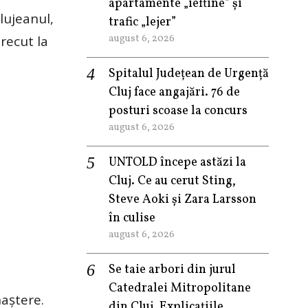
apartamente „ieftine” și
lujeanul,
trafic „lejer”
august 6, 2026
trecut la
Spitalul Județean de Urgență
Cluj face angajări. 76 de
posturi scoase la concurs
august 6, 2026
UNTOLD începe astăzi la
Cluj. Ce au cerut Sting,
Steve Aoki și Zara Larsson
în culise
august 6, 2026
Se taie arbori din jurul
Catedralei Mitropolitane
naștere.
din Cluj. Explicațiile