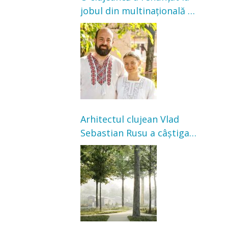
jobul din multinațională și
s-a mutat la țară. Acum
cultivă legume în grădina
bunicilor
Arhitectul clujean Vlad
Sebastian Rusu a câștigat
concursul pentru
transformarea Grădinii
Casei Universitarilor