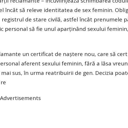
ărții reclamante – încuviințează schimbarea codul
l încât să releve identitatea de sex feminin. Oblig
egistrul de stare civilă, astfel încât prenumele pă
ic personal să fie unul aparținând sexului feminin,
clamante un certificat de naştere nou, care să certi
rsonal aferent sexului feminin, fără a lăsa vreun
ai sus, în urma reatribuirii de gen. Decizia poate
are
Advertisements