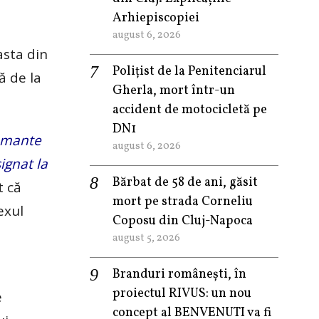
Arhiepiscopiei
august 6, 2026
asta din
Polițist de la Penitenciarul
ă de la
Gherla, mort într-un
accident de motocicletă pe
DN1
lamante
august 6, 2026
ignat la
Bărbat de 58 de ani, găsit
t că
mort pe strada Corneliu
exul
Coposu din Cluj-Napoca
august 5, 2026
Branduri românești, în
proiectul RIVUS: un nou
e
concept al BENVENUTI va fi