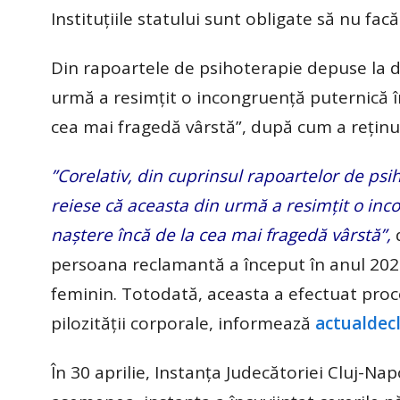
Instituțiile statului sunt obligate să nu facă
Din rapoartele de psihoterapie depuse la do
urmă a resimțit o incongruență puternică înt
cea mai fragedă vârstă”, după cum a reținu
”Corelativ, din cuprinsul rapoartelor de psi
reiese că aceasta din urmă a resimțit o inco
naștere încă de la cea mai fragedă vârstă”,
d
persoana reclamantă a început în anul 2021
feminin. Totodată, aceasta a efectuat proce
pilozității corporale, informează
actualdecl
În 30 aprilie, Instanța Judecătoriei Cluj-N