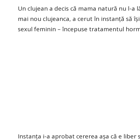
Un clujean a decis că mama natură nu l-a lăs
mai nou clujeanca, a cerut în instanță să îș
sexul feminin – începuse tratamentul horm
Instanța i-a aprobat cererea așa că e liber s