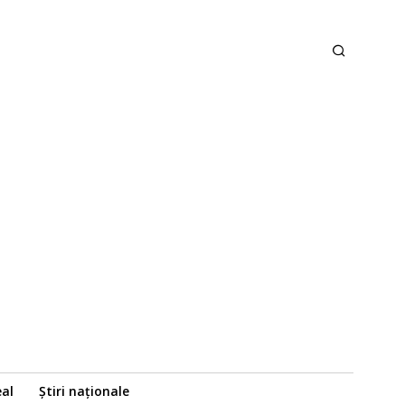
eal
Știri naționale