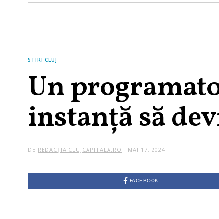
STIRI CLUJ
Un programator
instanță să dev
DE
REDACȚIA CLUJCAPITALA.RO
MAI 17, 2024
FACEBOOK