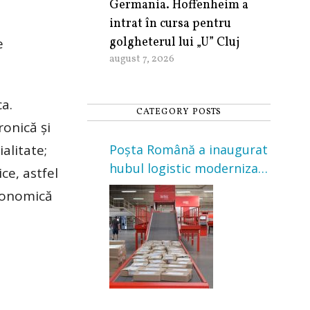
Germania. Hoffenheim a
intrat în cursa pentru
golgheterul lui „U” Cluj
e
august 7, 2026
a.
CATEGORY POSTS
ronică şi
alitate;
Poșta Română a inaugurat
hubul logistic modernizat
ce, astfel
din Cluj-Napoca. Investiție
economică
de 3 milioane de euro