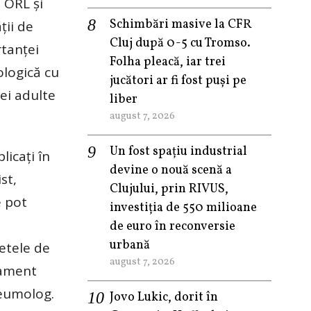
, ORL şi
Schimbări masive la CFR
ţii de
Cluj după 0-5 cu Tromso.
rtanţei
Folha pleacă, iar trei
ologică cu
jucători ar fi fost puși pe
iei adulte
liber
august 7, 2026
Un fost spațiu industrial
licaţi în
devine o nouă scenă a
st,
Clujului, prin RIVUS,
e pot
investiția de 550 milioane
e
de euro în reconversie
urbană
etele de
august 7, 2026
atament
neumolog.
Jovo Lukic, dorit în