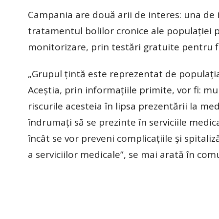
Campania are două arii de interes: una de i
tratamentul bolilor cronice ale populaţiei p
monitorizare, prin testări gratuite pentru f
„Grupul ţintă este reprezentat de populaţi
Aceştia, prin informaţiile primite, vor fi: m
riscurile acesteia în lipsa prezentării la me
îndrumaţi să se prezinte în serviciile medical
încât se vor preveni complicaţiile şi spita
a serviciilor medicale”, se mai arată în co