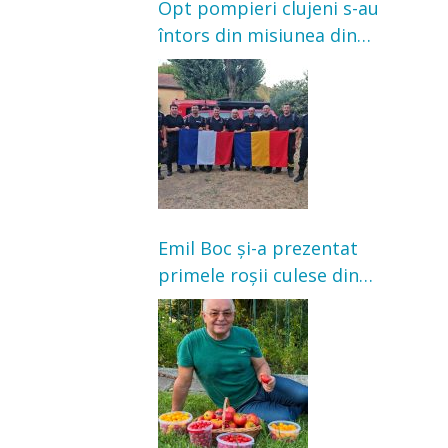
Opt pompieri clujeni s-au
întors din misiunea din
Franța. Au intervenit la
incendii de vegetație și
pădure
Emil Boc și-a prezentat
primele roșii culese din
grădină: „Niciun magazin
nu poate oferi această
satisfacție”