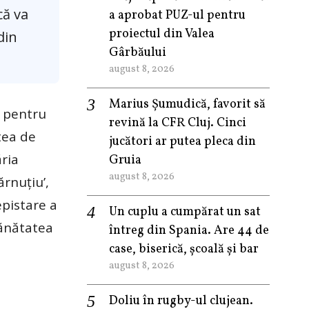
că va
a aprobat PUZ-ul pentru
proiectul din Valea
din
Gârbăului
august 8, 2026
Marius Șumudică, favorit să
, pentru
revină la CFR Cluj. Cinci
tea de
jucători ar putea pleca din
ăria
Gruia
august 8, 2026
rnuţiu’,
epistare a
Un cuplu a cumpărat un sat
Sănătatea
întreg din Spania. Are 44 de
case, biserică, școală și bar
august 8, 2026
Doliu în rugby-ul clujean.