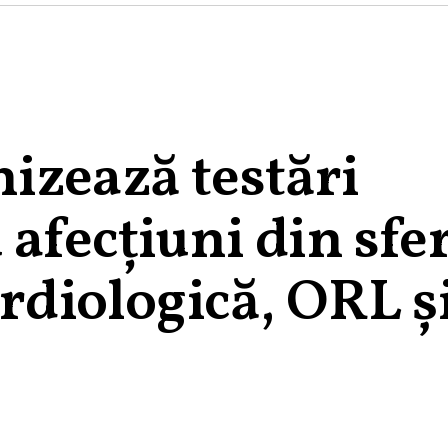
izează testări
 afecţiuni din sfe
ardiologică, ORL ş