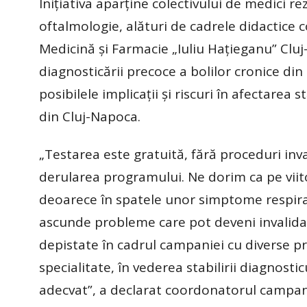
Iniţiativa aparţine colectivului de medici re
oftalmologie, alături de cadrele didactice 
Medicină şi Farmacie „Iuliu Haţieganu” Cluj
diagnosticării precoce a bolilor cronice din
posibilele implicaţii şi riscuri în afectarea st
din Cluj-Napoca.
„Testarea este gratuită, fără proceduri invaz
derularea programului. Ne dorim ca pe viito
deoarece în spatele unor simptome respirat
ascunde probleme care pot deveni invalidan
depistate în cadrul campaniei cu diverse p
specialitate, în vederea stabilirii diagnosti
adecvat”, a declarat coordonatorul campa