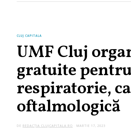
CLUJ CAPITALA
UMF Cluj organ
gratuite pentru
respiratorie, c
oftalmologică
DE
REDACȚIA CLUJCAPITALA.RO
MARTIE 17, 2023