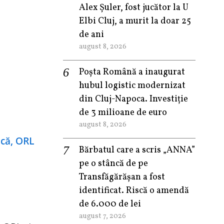
Alex Șuler, fost jucător la U
Elbi Cluj, a murit la doar 25
de ani
august 8, 2026
Poșta Română a inaugurat
hubul logistic modernizat
din Cluj-Napoca. Investiție
de 3 milioane de euro
august 8, 2026
Bărbatul care a scris „ANNA”
pe o stâncă de pe
Transfăgărășan a fost
identificat. Riscă o amendă
de 6.000 de lei
august 7, 2026