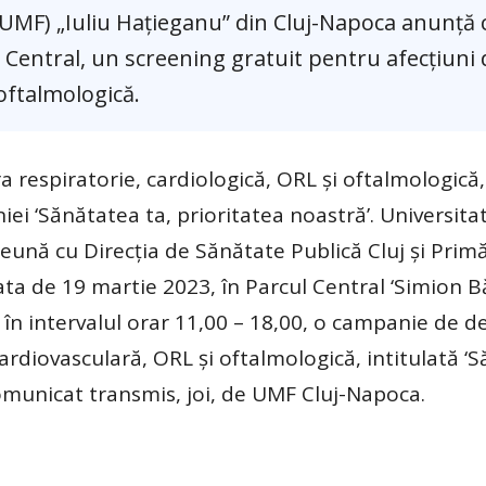
(UMF) „Iuliu Haţieganu” din Cluj-Napoca anunţă 
 Central, un screening gratuit pentru afecţiuni 
 oftalmologică.
a respiratorie, cardiologică, ORL şi oftalmologică
iei ‘Sănătatea ta, prioritatea noastră’. Universita
reună cu Direcţia de Sănătate Publică Cluj şi Prim
ta de 19 martie 2023, în Parcul Central ‘Simion Bă
în intervalul orar 11,00 – 18,00, o campanie de d
cardiovasculară, ORL şi oftalmologică, intitulată ‘
 comunicat transmis, joi, de UMF Cluj-Napoca.