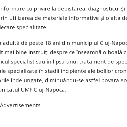
nformare cu privire la depistarea, diagnosticul şi
rin utilizarea de materiale informative şi o alta d
iecare specialitate.
a adultă de peste 18 ani din municipiul Cluj-Napoc
ult mai bine instruiţi despre ce înseamnă o boală c
dicul specialist sau în lipsa unui tratament de speci
e specializate în stadii incipiente ale bolilor croni
lizările îndelungate, diminuându-se astfel povara 
municatul UMF Cluj-Napoca.
Advertisements