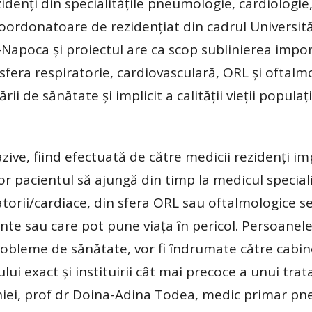
zidenţi din specialităţile pneumologie, cardiologie
coordonatoare de rezidenţiat din cadrul Universită
-Napoca şi proiectul are ca scop sublinierea impo
 sfera respiratorie, cardiovasculară, ORL şi oftalm
ării de sănătate şi implicit a calităţii vieţii populaţ
ive, fiind efectuată de către medicii rezidenţi imp
r pacientul să ajungă din timp la medicul speciali
orii/cardiace, din sfera ORL sau oftalmologice s
te sau care pot pune viaţa în pericol. Persoanel
robleme de sănătate, vor fi îndrumate către cabin
cului exact şi instituirii cât mai precoce a unui tr
niei, prof dr Doina-Adina Todea, medic primar p