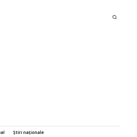
eal
Știri naționale