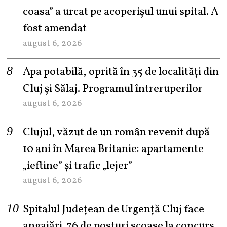
coasa” a urcat pe acoperișul unui spital. A
fost amendat
august 6, 2026
Apa potabilă, oprită în 35 de localități din
Cluj și Sălaj. Programul întreruperilor
august 6, 2026
Clujul, văzut de un român revenit după
10 ani în Marea Britanie: apartamente
„ieftine” și trafic „lejer”
august 6, 2026
Spitalul Județean de Urgență Cluj face
angajări. 76 de posturi scoase la concurs