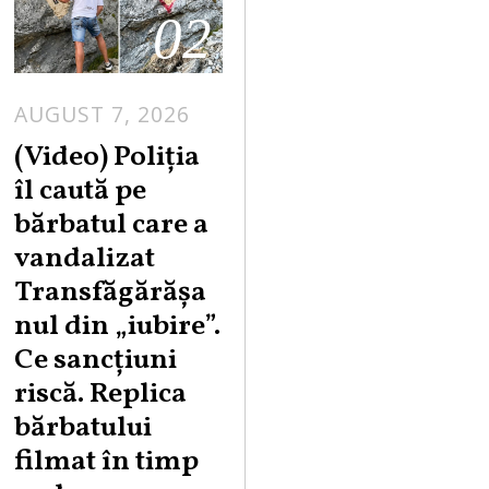
02
AUGUST 7, 2026
A
U
(Video) Poliția
G
îl caută pe
U
bărbatul care a
S
vandalizat
T
Transfăgărășa
7
,
nul din „iubire”.
2
Ce sancțiuni
0
riscă. Replica
2
bărbatului
6
filmat în timp