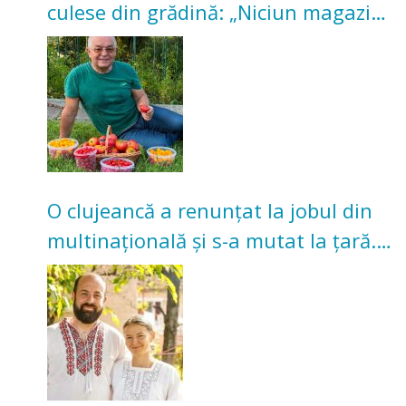
culese din grădină: „Niciun magazin
nu poate oferi această satisfacție”
O clujeancă a renunțat la jobul din
multinațională și s-a mutat la țară.
Acum cultivă legume în grădina
bunicilor