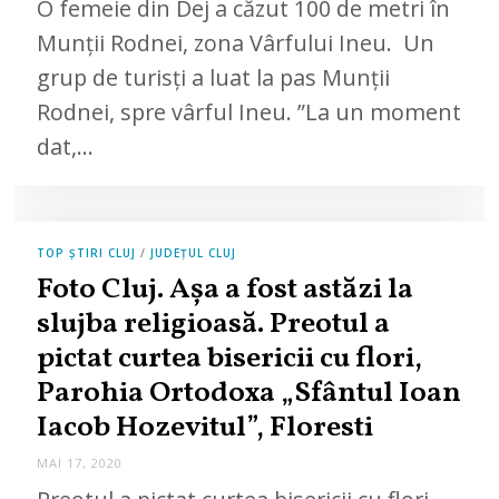
O femeie din Dej a căzut 100 de metri în
I
1
Munții Rodnei, zona Vârfului Ineu. Un
7
,
grup de turisți a luat la pas Munții
2
0
Rodnei, spre vârful Ineu. ”La un moment
2
0
dat,…
TOP ȘTIRI CLUJ
/
JUDEȚUL CLUJ
Foto Cluj. Așa a fost astăzi la
slujba religioasă. Preotul a
pictat curtea bisericii cu flori,
Parohia Ortodoxa „Sfântul Ioan
Iacob Hozevitul”, Floresti
MAI 17, 2020
M
A
I