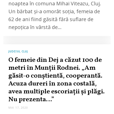
noaptea în comuna Mihai Viteazu, Cluj.
Un bărbat și-a omorât soția, femeia de
62 de ani fiind găsită fără suflare de
nepoțica în vârstă de…
JUDEȚUL CLUJ
O femeie din Dej a căzut 100 de
metri în Munții Rodnei. „Am
găsit-o conștientă, cooperantă.
Acuza dureri în zona costală,
avea multiple escoriații și plăgi.
Nu prezenta…”
MAI 17, 2020
M
A