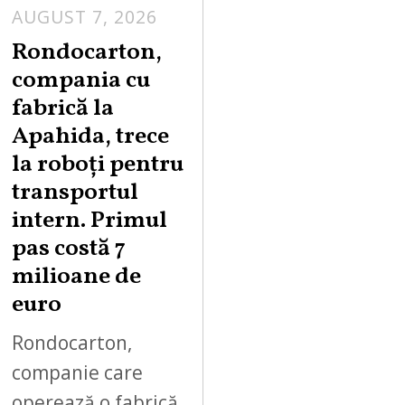
AUGUST 7, 2026
A
U
Rondocarton,
G
compania cu
U
fabrică la
S
Apahida, trece
T
la roboți pentru
7
,
transportul
2
intern. Primul
0
pas costă 7
2
milioane de
6
euro
Rondocarton,
companie care
operează o fabrică