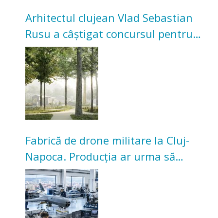
Arhitectul clujean Vlad Sebastian
Rusu a câștigat concursul pentru
transformarea Grădinii Casei
Universitarilor
Fabrică de drone militare la Cluj-
Napoca. Producția ar urma să
înceapă în toamna acestui an