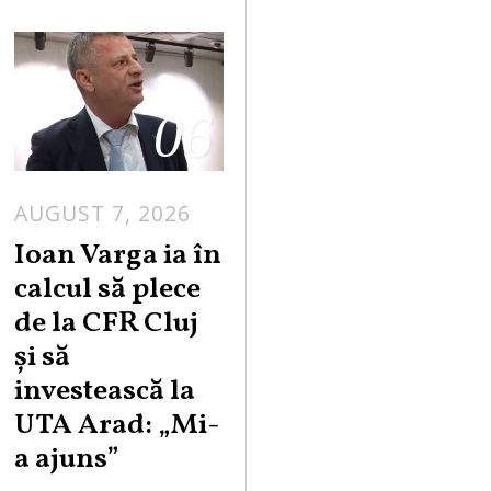
06
AUGUST 7, 2026
Ioan Varga ia în
calcul să plece
de la CFR Cluj
și să
investească la
UTA Arad: „Mi-
a ajuns”