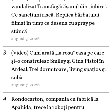
vandalizat Transfăgărășanul din „iubire”.
Ce sancțiuni riscă. Replica bărbatului
filmat în timp ce desena cu spray pe
stâncă
august 7, 2026
(Video) Cum arată „la roşu” casa pe care
şi-o construiesc Smiley şi Gina Pistol în
Ardeal. Trei dormitoare, living spațios și
sobă
august 7, 2026
Rondocarton, compania cu fabrică la
Apahida, trece la roboți pentru