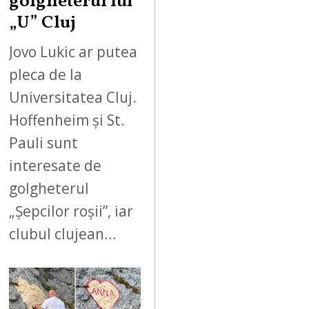
golgheterul lui
„U” Cluj
Jovo Lukic ar putea
pleca de la
Universitatea Cluj.
Hoffenheim și St.
Pauli sunt
interesate de
golgheterul
„Șepcilor roșii”, iar
clubul clujean…