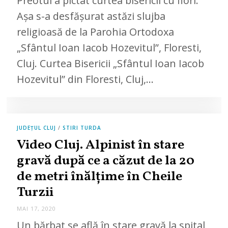
Preotul a pictat curtea bisericii cu flori.
1
Așa s-a desfășurat astăzi slujba
7
,
religioasă de la Parohia Ortodoxa
2
0
„Sfântul Ioan Iacob Hozevitul”, Floresti,
2
0
Cluj. Curtea Bisericii „Sfântul Ioan Iacob
Hozevitul” din Floresti, Cluj,…
JUDEȚUL CLUJ
/
STIRI TURDA
Video Cluj. Alpinist în stare
gravă după ce a căzut de la 20
de metri înălțime în Cheile
Turzii
MAI 17, 2020
M
A
Un bărbat se află în stare gravă la spital
I