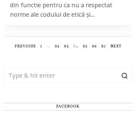
din functie pentru ca nu a respectat
2
0
norme ale codului de etică și…
PREVIOUS
1
…
82
83
84
85
86
87
NEXT
FACEBOOK