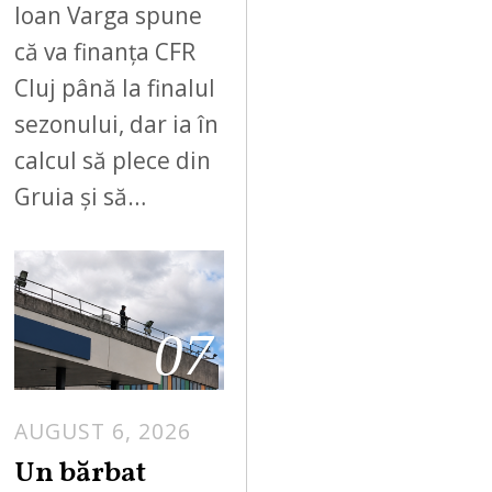
Ioan Varga spune
că va finanța CFR
Cluj până la finalul
sezonului, dar ia în
calcul să plece din
Gruia și să…
07
AUGUST 6, 2026
Un bărbat