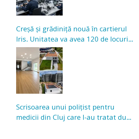
Creșă și grădiniță nouă în cartierul
Iris. Unitatea va avea 120 de locuri
pentru copii
Scrisoarea unui polițist pentru
medicii din Cluj care l-au tratat după
un accident: „Nu m-am simțit un
număr”