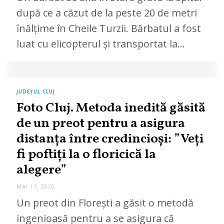
1
după ce a căzut de la peste 20 de metri
7
,
înălțime în Cheile Turzii. Bărbatul a fost
2
0
luat cu elicopterul și transportat la…
2
0
JUDEȚUL CLUJ
Foto Cluj. Metoda inedită găsită
de un preot pentru a asigura
distanța între credincioși: ”Veți
fi poftiți la o floricică la
alegere”
MAI 17, 2020
M
A
Un preot din Florești a găsit o metodă
I
1
ingenioasă pentru a se asigura că
7
,