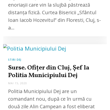
enoriașii care vin la slujbă păstrează
2
0
distanța fizică. Curtea Bisericii „Sfântul
2
0
Ioan Iacob Hozevitul” din Floresti, Cluj, s-
a…
STIRI DEJ
Surse. Ofițer din Cluj, Șef la
Politia Municipiului Dej
MAI 15, 2020
M
A
Politia Municipiului Dej are un
I
1
comandant nou, după ce în urmă cu
5
,
două zile Alin Campean a fost eliberat
2
0