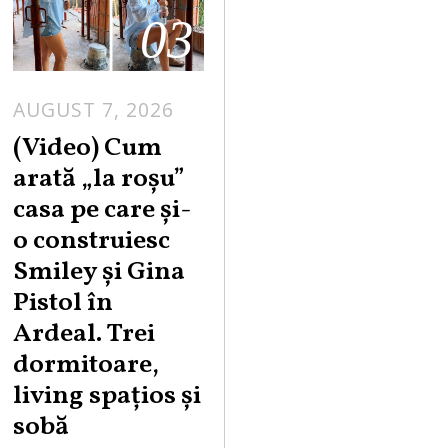
03
AUGUST 7, 2026
(Video) Cum
arată „la roşu”
casa pe care şi-
o construiesc
Smiley şi Gina
Pistol în
Ardeal. Trei
dormitoare,
living spațios și
sobă