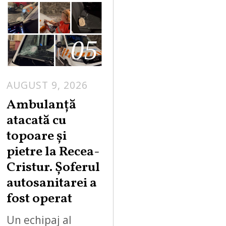
05
AUGUST 9, 2026
Ambulanță
atacată cu
topoare și
pietre la Recea-
Cristur. Șoferul
autosanitarei a
fost operat
Un echipaj al