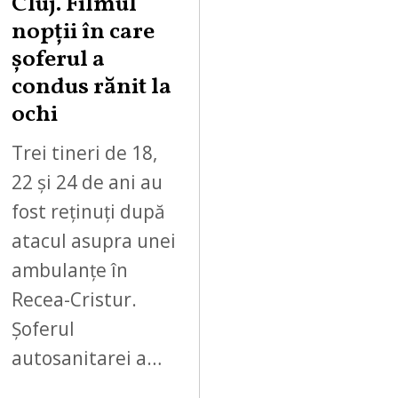
Cluj. Filmul
nopții în care
șoferul a
condus rănit la
ochi
Trei tineri de 18,
22 și 24 de ani au
fost reținuți după
atacul asupra unei
ambulanțe în
Recea-Cristur.
Șoferul
autosanitarei a…