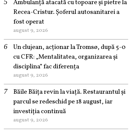
Ambulanță atacată cu topoare și pietre la
Recea-Cristur. Șoferul autosanitarei a
fost operat
august 9, 2026
Un clujean, acționar la Tromsø, după 5-0
cu CFR: „Mentalitatea, organizarea și
disciplina” fac diferența
august 9, 2026
Băile Băița revin la viață. Restaurantul și
parcul se redeschid pe 18 august, iar
investiția continuă
august 9, 2026