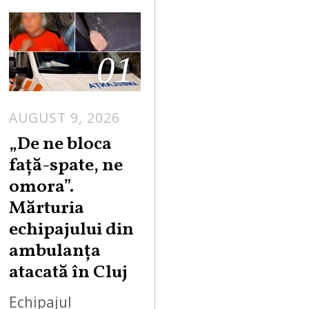
01
AUGUST 9, 2026
„De ne bloca
față-spate, ne
omora”.
Mărturia
echipajului din
ambulanța
atacată în Cluj
Echipajul