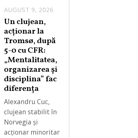
AUGUST 9, 2026
Un clujean,
acționar la
Tromsø, după
5-0 cu CFR:
„Mentalitatea,
organizarea și
disciplina” fac
diferența
Alexandru Cuc,
clujean stabilit în
Norvegia și
acționar minoritar