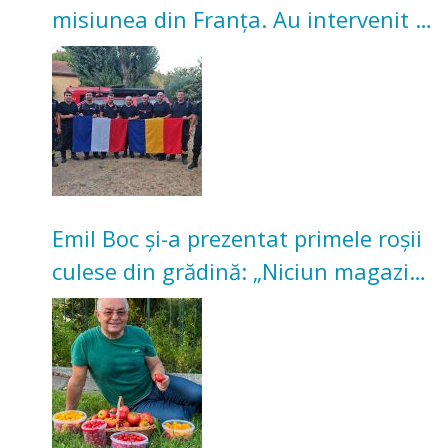
misiunea din Franța. Au intervenit la
incendii de vegetație și pădure
Emil Boc și-a prezentat primele roșii
culese din grădină: „Niciun magazin
nu poate oferi această satisfacție”