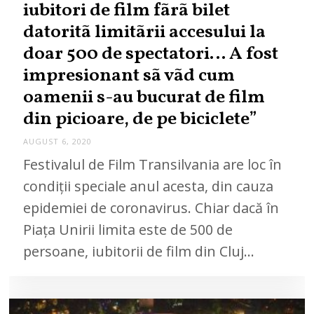
iubitori de film fãrã bilet
datoritã limitãrii accesului la
doar 500 de spectatori… A fost
impresionant sã vãd cum
oamenii s-au bucurat de film
din picioare, de pe biciclete”
AUGUST 6, 2020
A
U
Festivalul de Film Transilvania are loc în
G
U
condiții speciale anul acesta, din cauza
S
T
epidemiei de coronavirus. Chiar dacă în
6
,
Piața Unirii limita este de 500 de
2
0
2
persoane, iubitorii de film din Cluj…
0