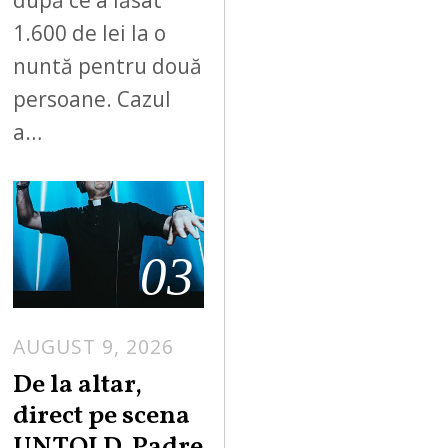
după ce a lăsat
1.600 de lei la o
nuntă pentru două
persoane. Cazul
a…
03
AUGUST 9, 2026
De la altar,
direct pe scena
UNTOLD. Padre