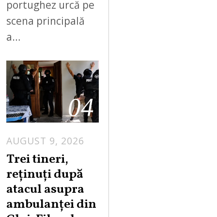
portughez urcă pe
scena principală
a…
04
AUGUST 9, 2026
Trei tineri,
reținuți după
atacul asupra
ambulanței din