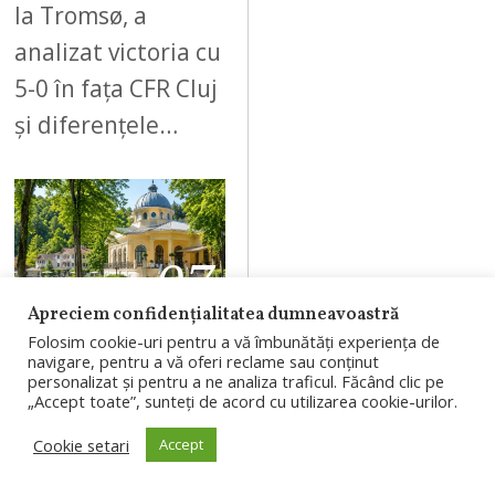
la Tromsø, a
analizat victoria cu
5-0 în fața CFR Cluj
și diferențele…
07
Apreciem confidențialitatea dumneavoastră
Folosim cookie-uri pentru a vă îmbunătăți experiența de
AUGUST 9, 2026
A
navigare, pentru a vă oferi reclame sau conținut
personalizat și pentru a ne analiza traficul. Făcând clic pe
U
Băile Băița
„Accept toate”, sunteți de acord cu utilizarea cookie-urilor.
G
revin la viață.
Cookie setari
Accept
U
Restaurantul și
S