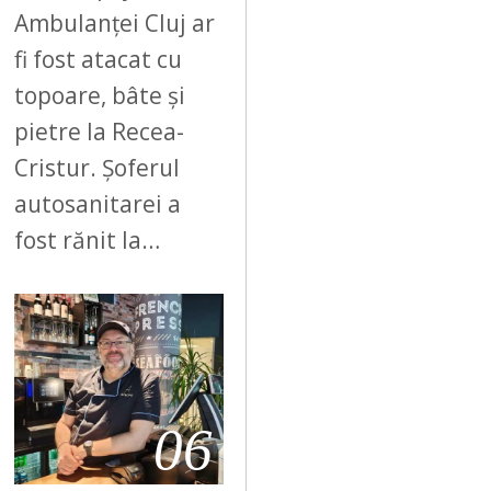
Ambulanței Cluj ar
fi fost atacat cu
topoare, bâte și
pietre la Recea-
Cristur. Șoferul
autosanitarei a
fost rănit la…
06