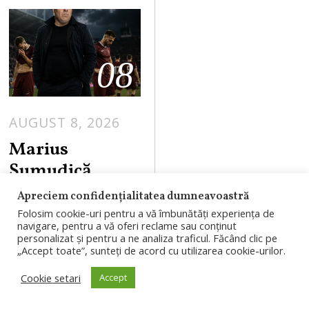
08
AUGUST 8, 2026
Marius
Șumudică,
favorit să
Apreciem confidențialitatea dumneavoastră
revină la CFR
Folosim cookie-uri pentru a vă îmbunătăți experiența de
navigare, pentru a vă oferi reclame sau conținut
Cluj. Cinci
personalizat și pentru a ne analiza traficul. Făcând clic pe
„Accept toate”, sunteți de acord cu utilizarea cookie-urilor.
jucători ar
putea pleca din
Cookie setari
Accept
Gruia