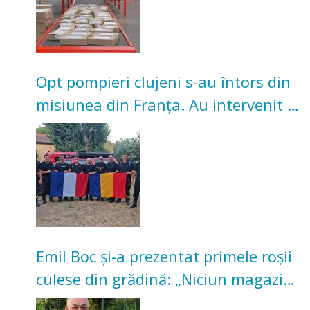
Opt pompieri clujeni s-au întors din
misiunea din Franța. Au intervenit la
incendii de vegetație și pădure
Emil Boc și-a prezentat primele roșii
culese din grădină: „Niciun magazin
nu poate oferi această satisfacție”