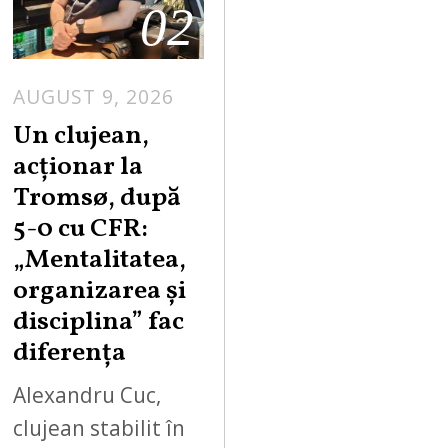
02
AUGUST 9, 2026
Un clujean,
acționar la
Tromsø, după
5-0 cu CFR:
„Mentalitatea,
organizarea și
disciplina” fac
diferența
Alexandru Cuc,
clujean stabilit în