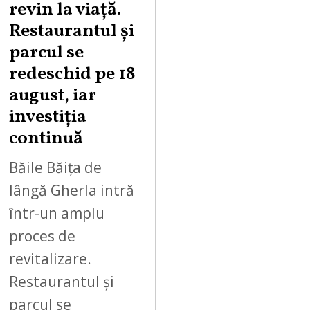
revin la viață.
U
Restaurantul și
S
parcul se
T
redeschid pe 18
9
,
august, iar
2
investiția
0
continuă
2
6
Băile Băița de
lângă Gherla intră
într-un amplu
proces de
revitalizare.
Restaurantul și
parcul se