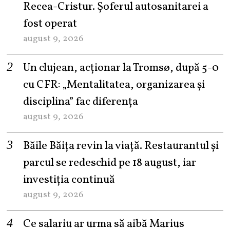
Recea-Cristur. Șoferul autosanitarei a
fost operat
august 9, 2026
Un clujean, acționar la Tromsø, după 5-0
cu CFR: „Mentalitatea, organizarea și
disciplina” fac diferența
august 9, 2026
Băile Băița revin la viață. Restaurantul și
parcul se redeschid pe 18 august, iar
investiția continuă
august 9, 2026
Ce salariu ar urma să aibă Marius