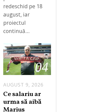
redeschid pe 18
august, iar
proiectul
continuă…
04
AUGUST 9, 2026
Ce salariu ar
urma să aibă
Marius