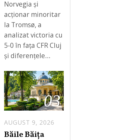
Norvegia și
acționar minoritar
la Tromsø, a
analizat victoria cu
5-0 în fața CFR Cluj
și diferențele…
03
AUGUST 9, 2026
A
U
Băile Băița
G