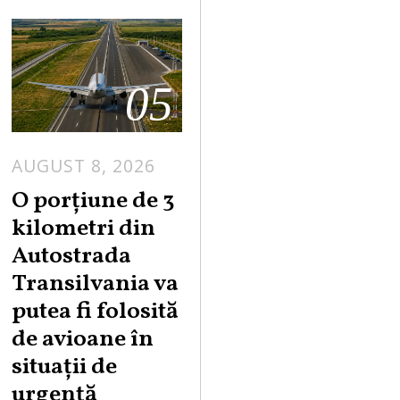
05
AUGUST 8, 2026
A
U
O porțiune de 3
G
kilometri din
U
Autostrada
S
Transilvania va
T
putea fi folosită
8
,
de avioane în
2
situații de
0
urgență