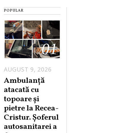
POPULAR
01
AUGUST 9, 2026
Ambulanță
atacată cu
topoare și
pietre la Recea-
Cristur. Șoferul
autosanitarei a