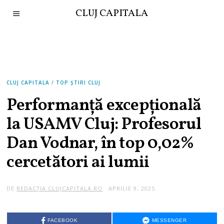
CLUJ CAPITALA
CLUJ CAPITALA
/
TOP ȘTIRI CLUJ
Performanță excepțională
la USAMV Cluj: Profesorul
Dan Vodnar, în top 0,02%
cercetători ai lumii
DE
REDACȚIA CLUJCAPITALA.RO
APRILIE 9, 2025
FACEBOOK
MESSENGER