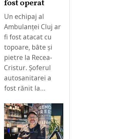
fost operat
Un echipaj al
Ambulanței Cluj ar
fi fost atacat cu
topoare, bâte și
pietre la Recea-
Cristur. Șoferul
autosanitarei a
fost rănit la…