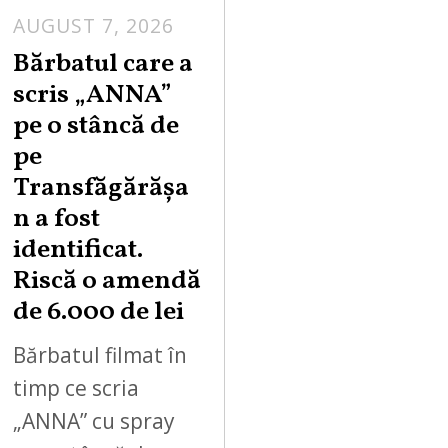
AUGUST 7, 2026
Bărbatul care a
scris „ANNA”
pe o stâncă de
pe
Transfăgărășa
n a fost
identificat.
Riscă o amendă
de 6.000 de lei
Bărbatul filmat în
timp ce scria
„ANNA” cu spray