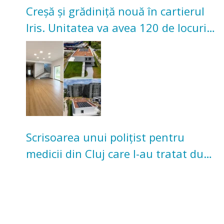
Creșă și grădiniță nouă în cartierul
Iris. Unitatea va avea 120 de locuri
pentru copii
Scrisoarea unui polițist pentru
medicii din Cluj care l-au tratat după
un accident: „Nu m-am simțit un
număr”