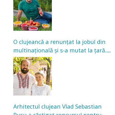
O clujeancă a renunțat la jobul din
multinațională și s-a mutat la țară.
Acum cultivă legume în grădina
bunicilor
Arhitectul clujean Vlad Sebastian
Rusu a câștigat concursul pentru