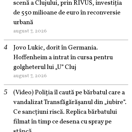
scenă a Clujului, prin RIVUS, investiția
de 550 milioane de euro în reconversie
urbană
august 7, 2026
Jovo Lukic, dorit în Germania.
Hoffenheim a intrat în cursa pentru
golgheterul lui „U” Cluj
august 7, 2026
(Video) Poliția îl caută pe bărbatul care a
vandalizat Transfăgărășanul din „iubire”.
Ce sancțiuni riscă. Replica bărbatului
filmat în timp ce desena cu spray pe
stâncă