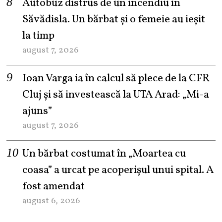
Autobuz distrus de un incendiu în
Săvădisla. Un bărbat și o femeie au ieșit
la timp
august 7, 2026
Ioan Varga ia în calcul să plece de la CFR
Cluj și să investească la UTA Arad: „Mi-a
ajuns”
august 7, 2026
Un bărbat costumat în „Moartea cu
coasa” a urcat pe acoperișul unui spital. A
fost amendat
august 6, 2026