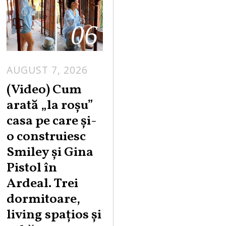
06
AUGUST 7, 2026
(Video) Cum
arată „la roşu”
casa pe care şi-
o construiesc
Smiley şi Gina
Pistol în
Ardeal. Trei
dormitoare,
living spațios și