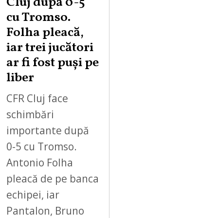
Cluj după 0-5
cu Tromso.
Folha pleacă,
iar trei jucători
ar fi fost puși pe
liber
CFR Cluj face
schimbări
importante după
0-5 cu Tromso.
Antonio Folha
pleacă de pe banca
echipei, iar
Pantalon, Bruno