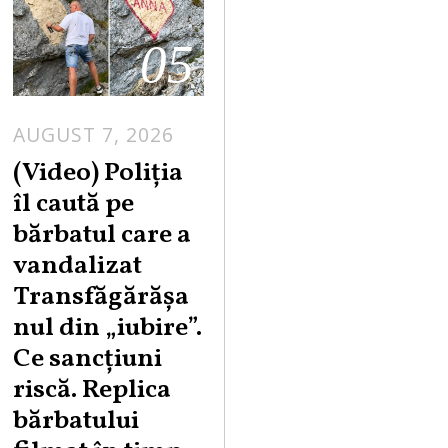
05
AUGUST 7, 2026
A
U
(Video) Poliția
G
îl caută pe
U
bărbatul care a
S
vandalizat
T
Transfăgărășa
7
,
nul din „iubire”.
2
Ce sancțiuni
0
riscă. Replica
2
bărbatului
6