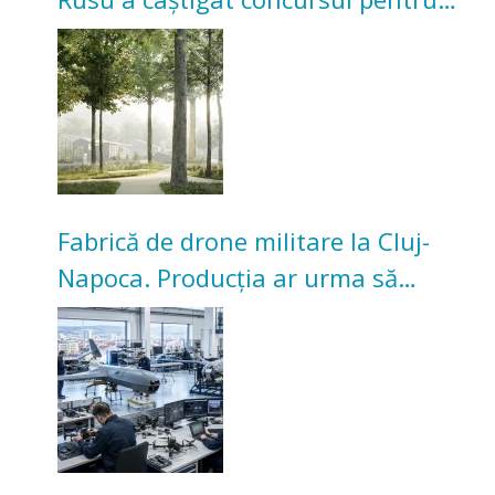
transformarea Grădinii Casei
Universitarilor
Fabrică de drone militare la Cluj-
Napoca. Producția ar urma să
înceapă în toamna acestui an