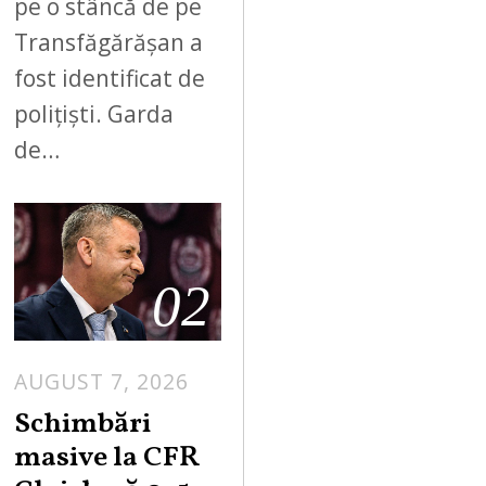
pe o stâncă de pe
Transfăgărășan a
fost identificat de
polițiști. Garda
de…
02
AUGUST 7, 2026
Schimbări
masive la CFR