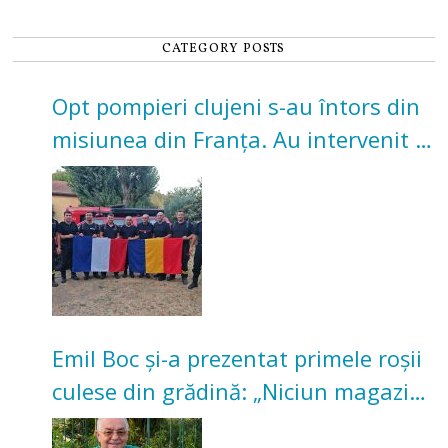
CATEGORY POSTS
Opt pompieri clujeni s-au întors din
misiunea din Franța. Au intervenit la
incendii de vegetație și pădure
Emil Boc și-a prezentat primele roșii
culese din grădină: „Niciun magazin
nu poate oferi această satisfacție”