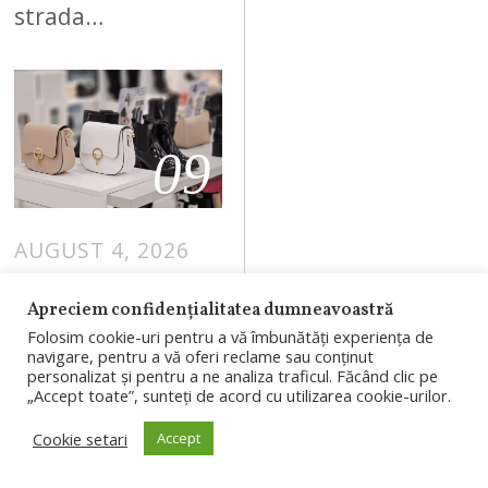
strada…
09
AUGUST 4, 2026
Branduri
Apreciem confidențialitatea dumneavoastră
românești, în
Folosim cookie-uri pentru a vă îmbunătăți experiența de
proiectul
navigare, pentru a vă oferi reclame sau conținut
personalizat și pentru a ne analiza traficul. Făcând clic pe
RIVUS: un nou
„Accept toate”, sunteți de acord cu utilizarea cookie-urilor.
concept al
Cookie setari
Accept
BENVENUTI va