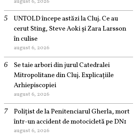
august 6, 2026
UNTOLD începe astăzi la Cluj. Ce au
cerut Sting, Steve Aoki și Zara Larsson
în culise
august 6, 2026
Se taie arbori din jurul Catedralei
Mitropolitane din Cluj. Explicațiile
Arhiepiscopiei
august 6, 2026
Polițist de la Penitenciarul Gherla, mort
într-un accident de motocicletă pe DN1
august 6, 2026