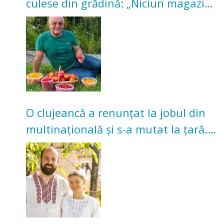
culese din grădină: „Niciun magazin
nu poate oferi această satisfacție”
O clujeancă a renunțat la jobul din
multinațională și s-a mutat la țară.
Acum cultivă legume în grădina
bunicilor