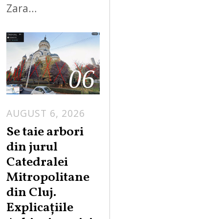
Zara…
06
AUGUST 6, 2026
Se taie arbori
din jurul
Catedralei
Mitropolitane
din Cluj.
Explicațiile