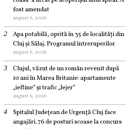
coasa” a urcat pe acoperișul unui spital. A
fost amendat
august 6, 2026
Apa potabilă, oprită în 35 de localități din
Cluj și Sălaj. Programul întreruperilor
august 6, 2026
Clujul, văzut de un român revenit după
10 ani în Marea Britanie: apartamente
„ieftine” și trafic „lejer”
august 6, 2026
Spitalul Județean de Urgență Cluj face
angajări. 76 de posturi scoase la concurs