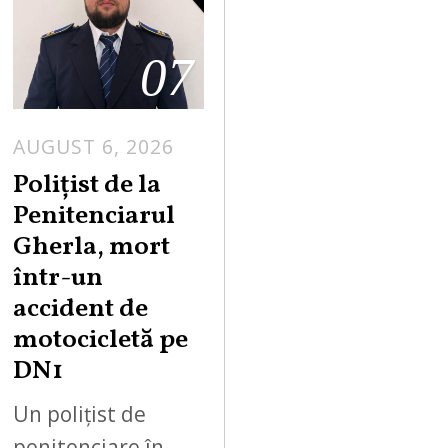
07
AUGUST 6, 2026
Polițist de la
Penitenciarul
Gherla, mort
într-un
accident de
motocicletă pe
DN1
Un polițist de
penitenciare în