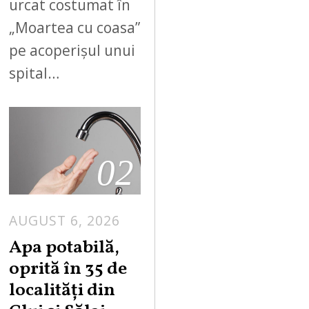
urcat costumat în
„Moartea cu coasa”
pe acoperișul unui
spital…
02
AUGUST 6, 2026
Apa potabilă,
oprită în 35 de
localități din