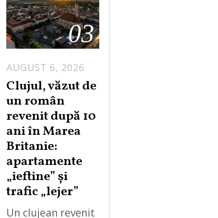
03
AUGUST 6, 2026
Clujul, văzut de
un român
revenit după 10
ani în Marea
Britanie:
apartamente
„ieftine” și
trafic „lejer”
Un clujean revenit