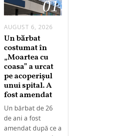
01
AUGUST 6, 2026
Un bărbat
costumat în
„Moartea cu
coasa” a urcat
pe acoperișul
unui spital. A
fost amendat
Un bărbat de 26
de ani a fost
amendat după ce a