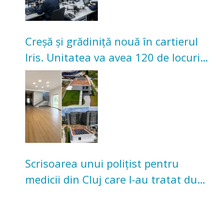
Creșă și grădiniță nouă în cartierul
Iris. Unitatea va avea 120 de locuri
pentru copii
Scrisoarea unui polițist pentru
medicii din Cluj care l-au tratat după
un accident: „Nu m-am simțit un
număr”