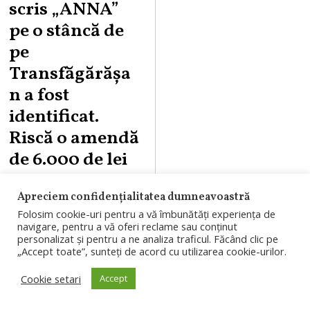
scris „ANNA”
pe o stâncă de
pe
Transfăgărășa
n a fost
identificat.
Riscă o amendă
de 6.000 de lei
Bărbatul filmat în
Apreciem confidențialitatea dumneavoastră
timp ce scria
Folosim cookie-uri pentru a vă îmbunătăți experiența de
navigare, pentru a vă oferi reclame sau conținut
„ANNA” cu spray
personalizat și pentru a ne analiza traficul. Făcând clic pe
„Accept toate”, sunteți de acord cu utilizarea cookie-urilor.
pe o stâncă de pe
Transfăgărășan a
Cookie setari
Accept
fost identificat de