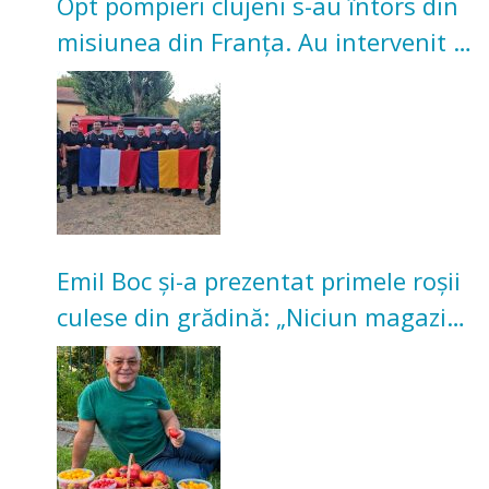
Opt pompieri clujeni s-au întors din
misiunea din Franța. Au intervenit la
incendii de vegetație și pădure
Emil Boc și-a prezentat primele roșii
culese din grădină: „Niciun magazin
nu poate oferi această satisfacție”