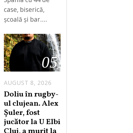
case, biserică,
școală și bar.…
05
AUGUST 8, 2026
Doliu în rugby-
ul clujean. Alex
Șuler, fost
jucător la U Elbi
Cluj, a murit la