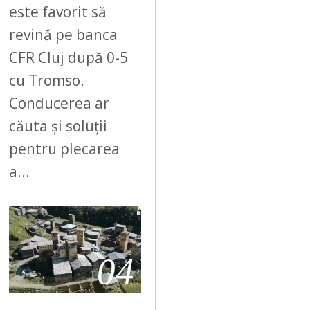
este favorit să
revină pe banca
CFR Cluj după 0-5
cu Tromso.
Conducerea ar
căuta și soluții
pentru plecarea
a…
04