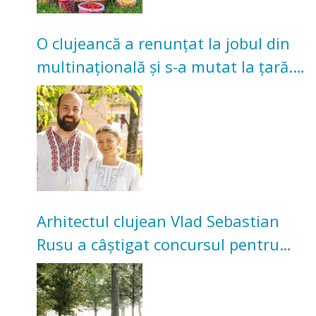
O clujeancă a renunțat la jobul din
multinațională și s-a mutat la țară.
Acum cultivă legume în grădina
bunicilor
Arhitectul clujean Vlad Sebastian
Rusu a câștigat concursul pentru
transformarea Grădinii Casei
Universitarilor