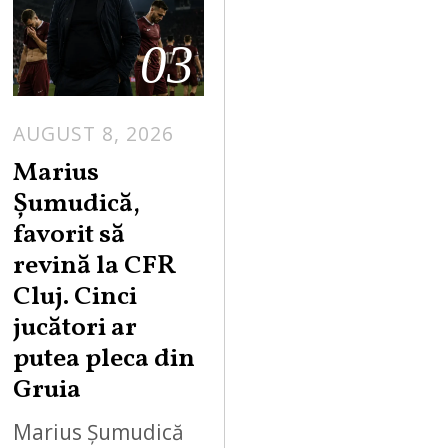
03
AUGUST 8, 2026
Marius
Șumudică,
favorit să
revină la CFR
Cluj. Cinci
jucători ar
putea pleca din
Gruia
Marius Șumudică