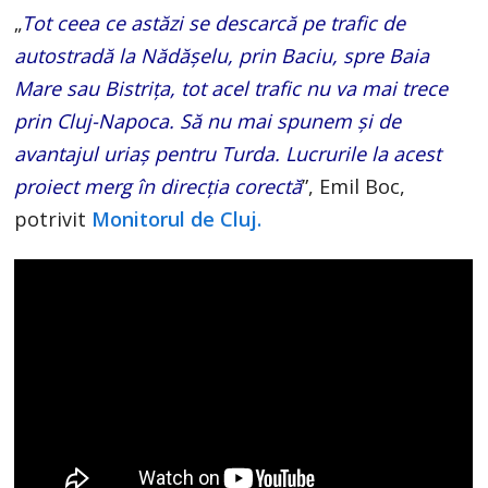
„
Tot ceea ce astăzi se descarcă pe trafic de
autostradă la Nădășelu, prin Baciu, spre Baia
Mare sau Bistrița, tot acel trafic nu va mai trece
prin Cluj-Napoca. Să nu mai spunem și de
avantajul uriaș pentru Turda. Lucrurile la acest
proiect merg în direcția corectă
”, Emil Boc,
potrivit
Monitorul de Cluj.