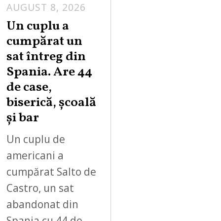
AUGUST 8, 2026
Un cuplu a
cumpărat un
sat întreg din
Spania. Are 44
de case,
biserică, școală
și bar
Un cuplu de
americani a
cumpărat Salto de
Castro, un sat
abandonat din
Spania cu 44 de