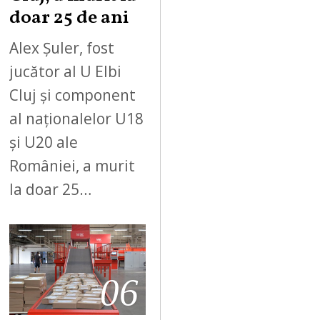
doar 25 de ani
Alex Șuler, fost
jucător al U Elbi
Cluj și component
al naționalelor U18
și U20 ale
României, a murit
la doar 25…
06