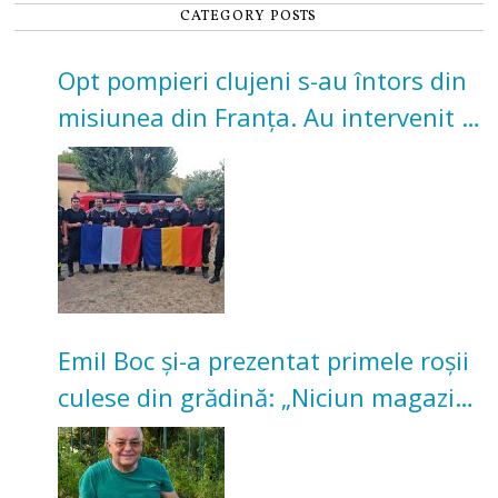
CATEGORY POSTS
Opt pompieri clujeni s-au întors din
misiunea din Franța. Au intervenit la
incendii de vegetație și pădure
Emil Boc și-a prezentat primele roșii
culese din grădină: „Niciun magazin
nu poate oferi această satisfacție”