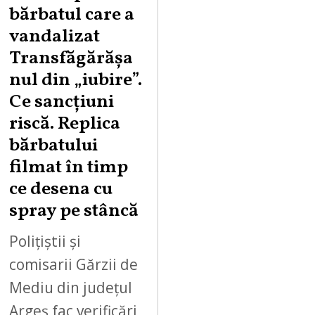
U
bărbatul care a
S
vandalizat
T
Transfăgărășa
7
,
nul din „iubire”.
2
Ce sancțiuni
0
riscă. Replica
2
bărbatului
6
filmat în timp
ce desena cu
spray pe stâncă
Polițiștii și
comisarii Gărzii de
Mediu din județul
Argeș fac verificări