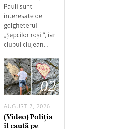
Pauli sunt
interesate de
golgheterul
„Șepcilor roșii”, iar
clubul clujean…
02
AUGUST 7, 2026
A
U
(Video) Poliția
G
îl caută pe