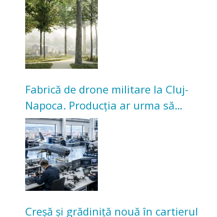
Universitarilor
Fabrică de drone militare la Cluj-
Napoca. Producția ar urma să
înceapă în toamna acestui an
Creșă și grădiniță nouă în cartierul