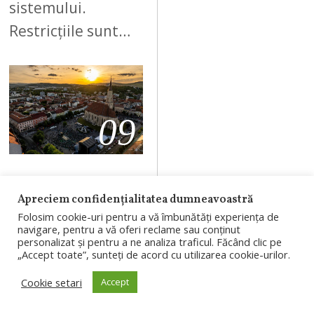
sistemului.
Restricțiile sunt…
09
AUGUST 6, 2026
Apreciem confidențialitatea dumneavoastră
Clujul, văzut de
Folosim cookie-uri pentru a vă îmbunătăți experiența de
un român
navigare, pentru a vă oferi reclame sau conținut
personalizat și pentru a ne analiza traficul. Făcând clic pe
revenit după 10
„Accept toate”, sunteți de acord cu utilizarea cookie-urilor.
ani în Marea
Cookie setari
Accept
Britanie: