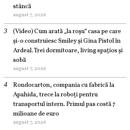
stâncă
august 7, 2026
(Video) Cum arată „la roşu” casa pe care
şi-o construiesc Smiley şi Gina Pistol în
Ardeal. Trei dormitoare, living spațios și
sobă
august 7, 2026
Rondocarton, compania cu fabrică la
Apahida, trece la roboți pentru
transportul intern. Primul pas costă 7
milioane de euro
august 7, 2026