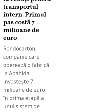
,
transportul
2
intern. Primul
0
pas costă 7
2
milioane de
6
euro
Rondocarton,
companie care
operează o fabrică
la Apahida,
investește 7
milioane de euro
în prima etapă a
unui sistem de