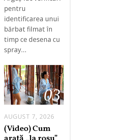
pentru
identificarea unui
bărbat filmat în
timp ce desena cu
spray…
03
AUGUST 7, 2026
(Video) Cum
arată „la roşu”