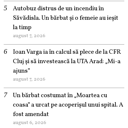
Autobuz distrus de un incendiu în
Săvădisla. Un bărbat și o femeie au ieșit
la timp
august 7, 2026
Ioan Varga ia în calcul să plece de la CFR
Cluj și să investească la UTA Arad: „Mi-a
ajuns”
august 7, 2026
Un bărbat costumat în „Moartea cu
coasa” a urcat pe acoperișul unui spital. A
fost amendat
august 6, 2026