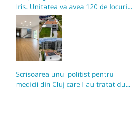
Iris. Unitatea va avea 120 de locuri
pentru copii
Scrisoarea unui polițist pentru
medicii din Cluj care l-au tratat după
un accident: „Nu m-am simțit un
număr”