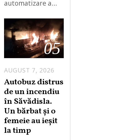
automatizare a…
05
AUGUST 7, 2026
Autobuz distrus
de un incendiu
în Săvădisla.
Un bărbat și o
femeie au ieșit
la timp