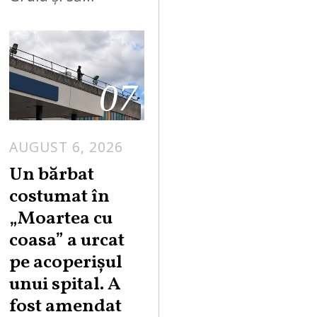
07
AUGUST 6, 2026
Un bărbat
costumat în
„Moartea cu
coasa” a urcat
pe acoperișul
unui spital. A
fost amendat