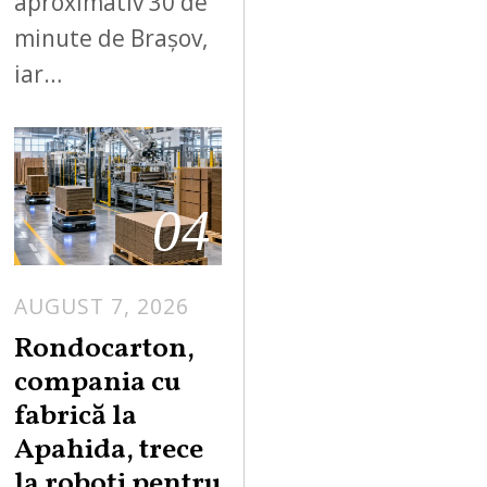
aproximativ 30 de
minute de Brașov,
iar…
04
AUGUST 7, 2026
A
U
Rondocarton,
G
compania cu
U
fabrică la
S
Apahida, trece
T
la roboți pentru
7