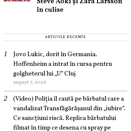
Steve Aoki și Zara Larsson
în culise
ARTICOLE RECENTE
Jovo Lukic, dorit în Germania.
Hoffenheim a intrat în cursa pentru
golgheterul lui „U” Cluj
august 7, 2026
(Video) Poliția îl caută pe bărbatul care a
vandalizat Transfăgărășanul din „iubire”.
Ce sancțiuni riscă. Replica bărbatului
filmat în timp ce desena cu spray pe