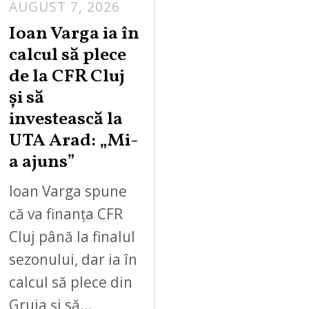
AUGUST 7, 2026
Ioan Varga ia în
calcul să plece
de la CFR Cluj
și să
investească la
UTA Arad: „Mi-
a ajuns”
Ioan Varga spune
că va finanța CFR
Cluj până la finalul
sezonului, dar ia în
calcul să plece din
Gruia și să…