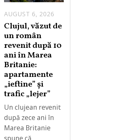
AUGUST 6, 2026
Clujul, văzut de
un român
revenit după 10
ani în Marea
Britanie:
apartamente
„ieftine” și
trafic „lejer”
Un clujean revenit
după zece ani în
Marea Britanie
spune că