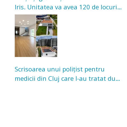
Iris. Unitatea va avea 120 de locuri
pentru copii
Scrisoarea unui polițist pentru
medicii din Cluj care l-au tratat după
un accident: „Nu m-am simțit un
număr”