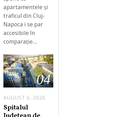
apartamentele și
traficul din Cluj-
Napoca i se par
accesibile în
comparație…
04
AUGUST 6, 2026
Spitalul
Județean de