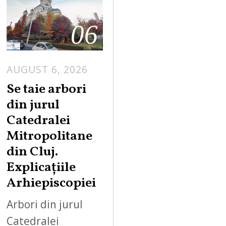
06
AUGUST 6, 2026
Se taie arbori
din jurul
Catedralei
Mitropolitane
din Cluj.
Explicațiile
Arhiepiscopiei
Arbori din jurul
Catedralei