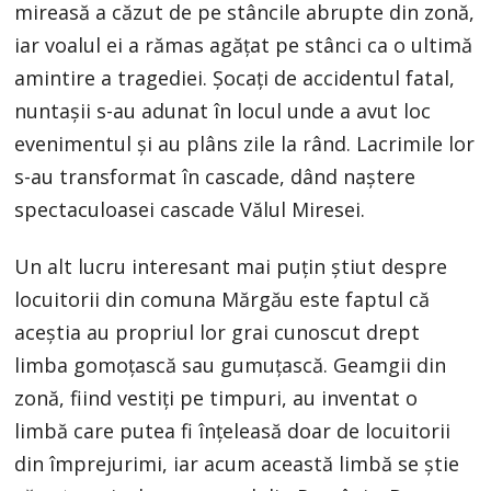
mireasă a căzut de pe stâncile abrupte din zonă,
iar voalul ei a rămas agățat pe stânci ca o ultimă
amintire a tragediei. Șocați de accidentul fatal,
nuntașii s-au adunat în locul unde a avut loc
evenimentul și au plâns zile la rând. Lacrimile lor
s-au transformat în cascade, dând naștere
spectaculoasei cascade Vălul Miresei.
Un alt lucru interesant mai puțin știut despre
locuitorii din comuna Mărgău este faptul că
aceștia au propriul lor grai cunoscut drept
limba gomoțască sau gumuțască. Geamgii din
zonă, fiind vestiți pe timpuri, au inventat o
limbă care putea fi înțeleasă doar de locuitorii
din împrejurimi, iar acum această limbă se știe