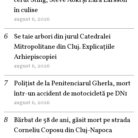
cerut Sting, Steve Aoki și Zara Larsson
în culise
august 6, 2026
Se taie arbori din jurul Catedralei
Mitropolitane din Cluj. Explicațiile
Arhiepiscopiei
august 6, 2026
Polițist de la Penitenciarul Gherla, mort
într-un accident de motocicletă pe DN1
august 6, 2026
Bărbat de 58 de ani, găsit mort pe strada
Corneliu Coposu din Cluj-Napoca