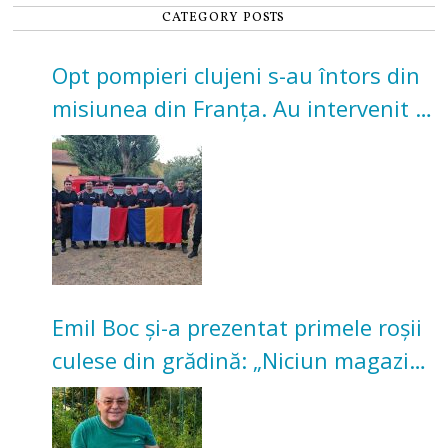
CATEGORY POSTS
Opt pompieri clujeni s-au întors din
misiunea din Franța. Au intervenit la
incendii de vegetație și pădure
Emil Boc și-a prezentat primele roșii
culese din grădină: „Niciun magazin
nu poate oferi această satisfacție”