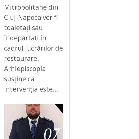
Mitropolitane din
Cluj-Napoca vor fi
toaletați sau
îndepărtați în
cadrul lucrărilor de
restaurare.
Arhiepiscopia
susține că
intervenția este…
07