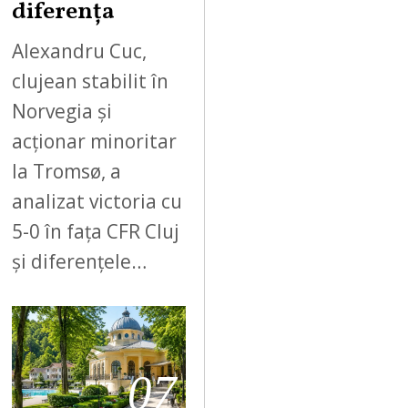
diferența
Alexandru Cuc,
clujean stabilit în
Norvegia și
acționar minoritar
la Tromsø, a
analizat victoria cu
5-0 în fața CFR Cluj
și diferențele…
07