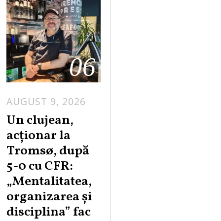
06
AUGUST 9, 2026
Un clujean,
acționar la
Tromsø, după
5-0 cu CFR:
„Mentalitatea,
organizarea și
disciplina” fac