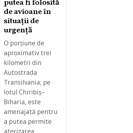
putea fi folosită
8
,
de avioane în
2
situații de
0
urgență
2
6
O porțiune de
aproximativ trei
kilometri din
Autostrada
Transilvania, pe
lotul Chiribiș–
Biharia, este
amenajată pentru
a putea permite
aterizarea