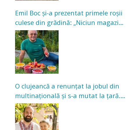
Emil Boc și-a prezentat primele roșii
culese din grădină: „Niciun magazin
nu poate oferi această satisfacție”
O clujeancă a renunțat la jobul din
multinațională și s-a mutat la țară.
Acum cultivă legume în grădina
bunicilor