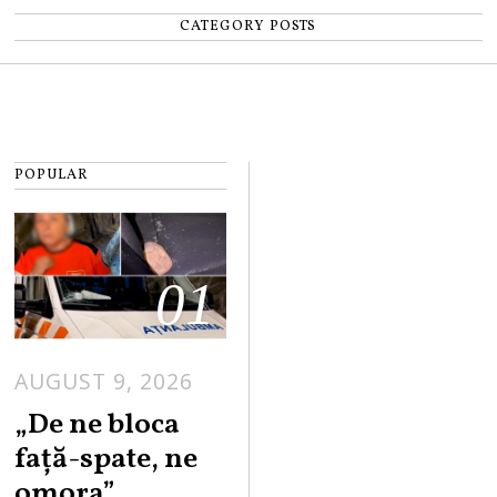
CATEGORY POSTS
POPULAR
01
AUGUST 9, 2026
„De ne bloca
față-spate, ne
omora”.