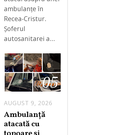
ambulanțe în
Recea-Cristur.
Șoferul
autosanitarei a…
05
AUGUST 9, 2026
Ambulanță
atacată cu
topoare și