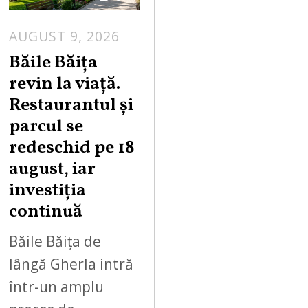
AUGUST 9, 2026
A
U
Băile Băița
G
revin la viață.
U
Restaurantul și
S
parcul se
T
redeschid pe 18
9
,
august, iar
2
investiția
0
continuă
2
6
Băile Băița de
lângă Gherla intră
într-un amplu