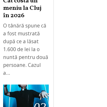
Cât costă un
meniu la Cluj
în 2026
O tânără spune că
a fost mustrată
după ce a lăsat
1.600 de lei la o
nuntă pentru două
persoane. Cazul
a…