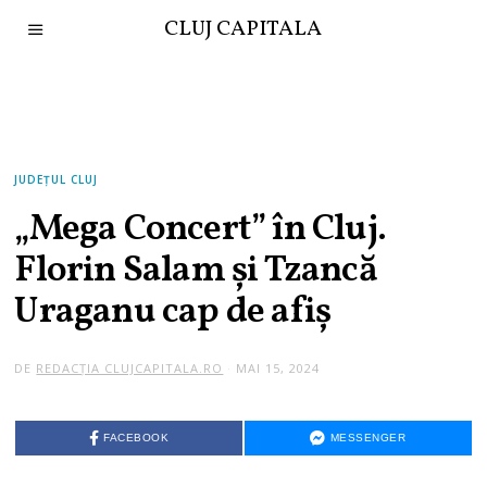
CLUJ CAPITALA
JUDEȚUL CLUJ
„Mega Concert” în Cluj.
Florin Salam și Tzancă
Uraganu cap de afiș
DE
REDACȚIA CLUJCAPITALA.RO
MAI 15, 2024
FACEBOOK
MESSENGER