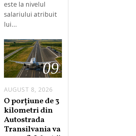
este la nivelul
salariului atribuit
lui…
09
AUGUST 8, 2026
A
U
O porțiune de 3
G
kilometri din
U
Autostrada
S
Transilvania va
T