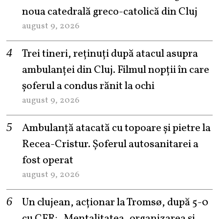
noua catedrală greco-catolică din Cluj
august 9, 2026
Trei tineri, reținuți după atacul asupra
ambulanței din Cluj. Filmul nopții în care
șoferul a condus rănit la ochi
august 9, 2026
Ambulanță atacată cu topoare și pietre la
Recea-Cristur. Șoferul autosanitarei a
fost operat
august 9, 2026
Un clujean, acționar la Tromsø, după 5-0
cu CFR: „Mentalitatea, organizarea și