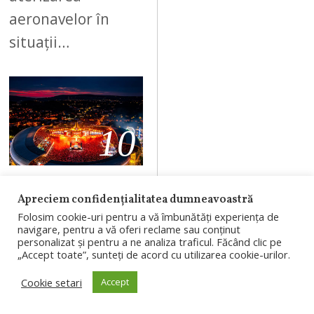
aeronavelor în
situații…
10
AUGUST 8, 2026
Apreciem confidențialitatea dumneavoastră
PESTE 130.000
Folosim cookie-uri pentru a vă îmbunătăți experiența de
navigare, pentru a vă oferi reclame sau conținut
DE
personalizat și pentru a ne analiza traficul. Făcând clic pe
„Accept toate”, sunteți de acord cu utilizarea cookie-urilor.
PARTICIPANȚI
ÎN A DOUA ZI
Cookie setari
Accept
DE UNTOLD.