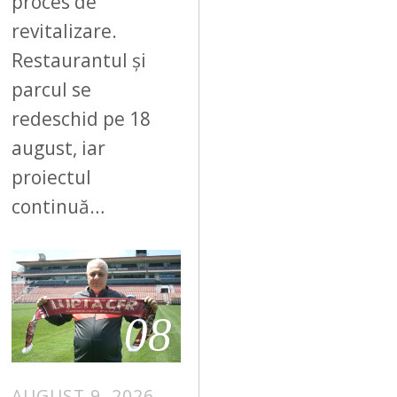
proces de
revitalizare.
Restaurantul și
parcul se
redeschid pe 18
august, iar
proiectul
continuă…
08
AUGUST 9, 2026