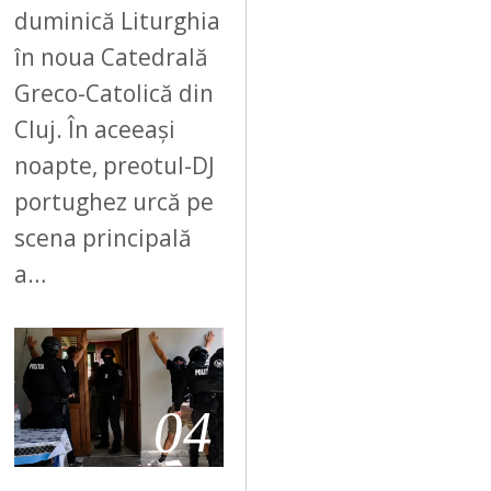
duminică Liturghia
în noua Catedrală
Greco-Catolică din
Cluj. În aceeași
noapte, preotul-DJ
portughez urcă pe
scena principală
a…
04