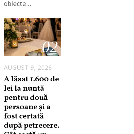
obiecte…
02
AUGUST 9, 2026
A lăsat 1.600 de
lei la nuntă
pentru două
persoane și a
fost certată
după petrecere.