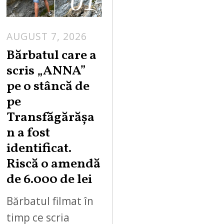
01
AUGUST 7, 2026
Bărbatul care a
scris „ANNA”
pe o stâncă de
pe
Transfăgărășa
n a fost
identificat.
Riscă o amendă
de 6.000 de lei
Bărbatul filmat în
timp ce scria