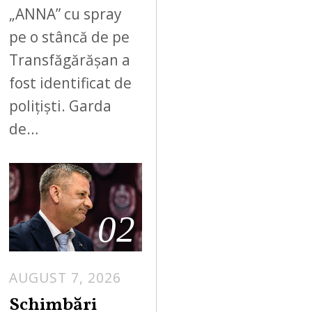
„ANNA” cu spray
pe o stâncă de pe
Transfăgărășan a
fost identificat de
polițiști. Garda
de…
02
AUGUST 7, 2026
Schimbări