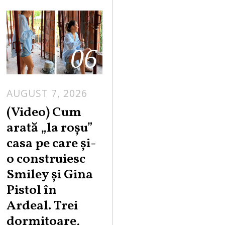
06
AUGUST 7, 2026
(Video) Cum
arată „la roşu”
casa pe care şi-
o construiesc
Smiley şi Gina
Pistol în
Ardeal. Trei
dormitoare,