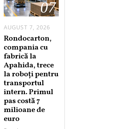
07
AUGUST 7, 2026
A
U
Rondocarton,
G
compania cu
U
fabrică la
S
Apahida, trece
T
la roboți pentru
7
,
transportul
2
intern. Primul
0
pas costă 7
2
milioane de
6
euro