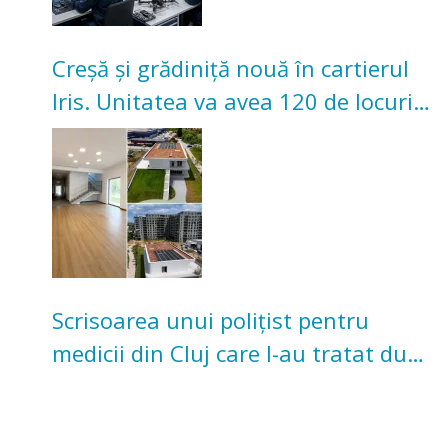
Creșă și grădiniță nouă în cartierul
Iris. Unitatea va avea 120 de locuri
pentru copii
Scrisoarea unui polițist pentru
medicii din Cluj care l-au tratat după
un accident: „Nu m-am simțit un
număr”