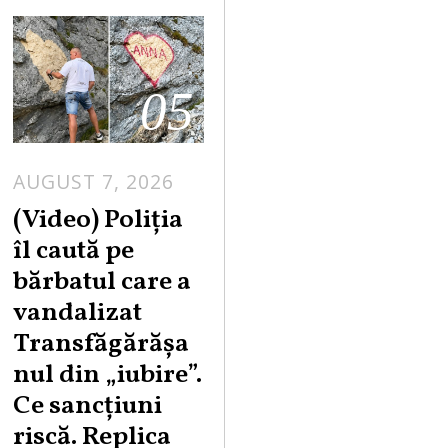
05
AUGUST 7, 2026
A
U
(Video) Poliția
G
îl caută pe
U
bărbatul care a
S
vandalizat
T
Transfăgărășa
7
,
nul din „iubire”.
2
Ce sancțiuni
0
riscă. Replica