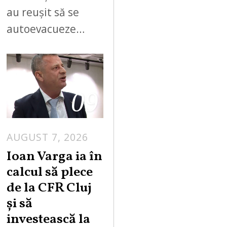
au reușit să se
autoevacueze…
09
AUGUST 7, 2026
Ioan Varga ia în
calcul să plece
de la CFR Cluj
și să
investească la