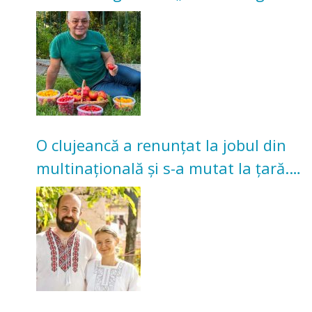
nu poate oferi această satisfacție”
O clujeancă a renunțat la jobul din
multinațională și s-a mutat la țară.
Acum cultivă legume în grădina
bunicilor