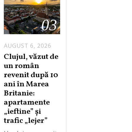
03
AUGUST 6, 2026
Clujul, văzut de
un român
revenit după 10
ani în Marea
Britanie:
apartamente
„ieftine” și
trafic „lejer”