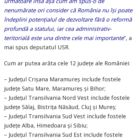
următoare însă așa cum am spus-o de
nenumărate ori consider că România nu își poate
îndeplini potențialul de dezvoltare fără o reformă
profundă a statului, iar cea administrativ-
teritorială este una dintre cele mai importante
”, a
mai spus deputatul USR.
Cum ar putea arăta cele 12 județe ale României:
– Judeţul Crişana Maramureş include fostele
judeţe Satu Mare, Maramureş şi Bihor;
– Judeţul Transilvania Nord Vest include fostele
judeţe Sălaj, Bistriţa Năsăud, Cluj şi Mureş;
– Judeţul Transilvania Sud Vest include fostele
judeţe Alba, Himedoara şi Sibiu;
– Judeţul Transilvania Sud Est include fostele