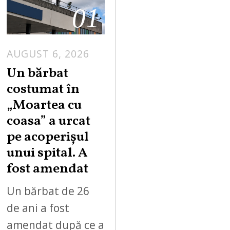
01
AUGUST 6, 2026
Un bărbat
costumat în
„Moartea cu
coasa” a urcat
pe acoperișul
unui spital. A
fost amendat
Un bărbat de 26
de ani a fost
amendat după ce a