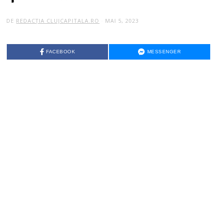
DE
REDACȚIA CLUJCAPITALA.RO
MAI 5, 2023
FACEBOOK
MESSENGER