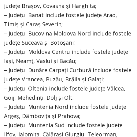
judeţe Braşov, Covasna şi Harghita;
– Judeţul Banat include fostele judeţe Arad,
Timiş şi Caraş Severin;
– Judeţul Bucovina Moldova Nord include fostele
judeţe Suceava şi Botoşani;
– Judeţul Moldova Centru include fostele judeţe
Iaşi, Neamţ, Vaslui şi Bacău;
– Judeţul Dunăre Carpaţi Curbură include fostele
judeţe Vrancea, Buzău, Brăila şi Galaţi;
– Judeţul Oltenia include fostele judeţe Vâlcea,
Goij, Mehedinţi, Dolj şi Olt;
– Judeţul Muntenia Nord include fostele judeţe
Argeş, Dâmboviţa şi Prahova;
– Judeţul Muntenia Sud include fostele judeţe
Ilfov, Ialomiţa, Călăraşi Giurgiu, Teleorman,