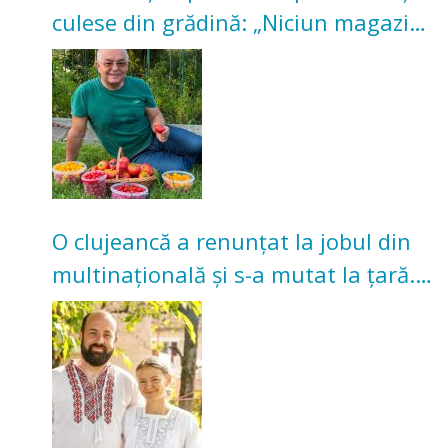
culese din grădină: „Niciun magazin
nu poate oferi această satisfacție”
O clujeancă a renunțat la jobul din
multinațională și s-a mutat la țară.
Acum cultivă legume în grădina
bunicilor