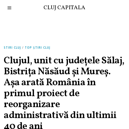
CLUJ CAPITALA
STIRI CLUJ
/
TOP ȘTIRI CLUJ
Clujul, unit cu județele Sălaj,
Bistriţa Năsăud şi Mureş.
Așa arată România în
primul proiect de
reorganizare
administrativă din ultimii
40 de ani