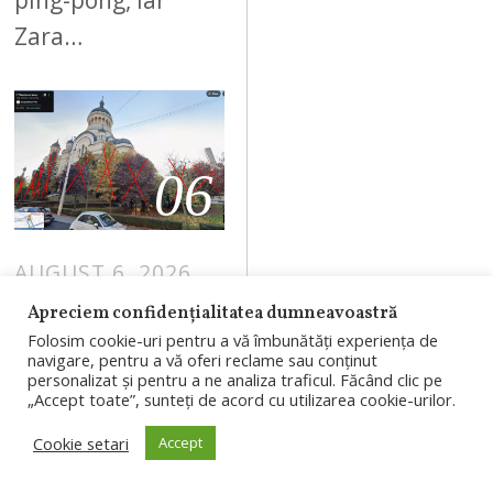
ping-pong, iar
Zara…
06
AUGUST 6, 2026
Se taie arbori
Apreciem confidențialitatea dumneavoastră
Folosim cookie-uri pentru a vă îmbunătăți experiența de
din jurul
navigare, pentru a vă oferi reclame sau conținut
Catedralei
personalizat și pentru a ne analiza traficul. Făcând clic pe
„Accept toate”, sunteți de acord cu utilizarea cookie-urilor.
Mitropolitane
din Cluj.
Cookie setari
Accept
Explicațiile