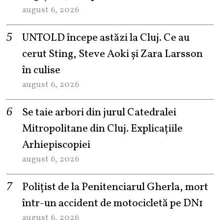
august 6, 2026
UNTOLD începe astăzi la Cluj. Ce au
cerut Sting, Steve Aoki și Zara Larsson
în culise
august 6, 2026
Se taie arbori din jurul Catedralei
Mitropolitane din Cluj. Explicațiile
Arhiepiscopiei
august 6, 2026
Polițist de la Penitenciarul Gherla, mort
într-un accident de motocicletă pe DN1
august 6, 2026