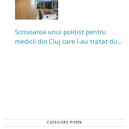
Scrisoarea unui polițist pentru
medicii din Cluj care l-au tratat după
un accident: „Nu m-am simțit un
număr”
CATEGORY POSTS