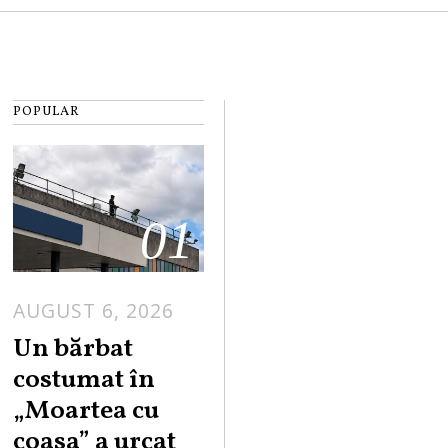
POPULAR
01
AUGUST 6, 2026
Un bărbat
costumat în
„Moartea cu
coasa” a urcat