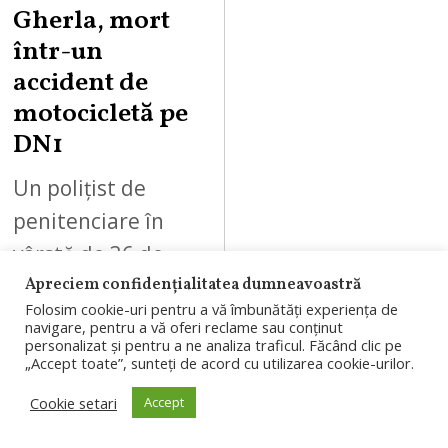
Gherla, mort
într-un
accident de
motocicletă pe
DN1
Un polițist de
penitenciare în
vârstă de 36 de
ani, angajat al
Apreciem confidențialitatea dumneavoastră
Folosim cookie-uri pentru a vă îmbunătăți experiența de
Penitenciarului
navigare, pentru a vă oferi reclame sau conținut
personalizat și pentru a ne analiza traficul. Făcând clic pe
Gherla, a murit
„Accept toate”, sunteți de acord cu utilizarea cookie-urilor.
într-un accident de
Cookie setari
Accept
motocicletă