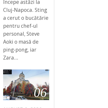
începe astăzi la
Cluj-Napoca. Sting
a cerut o bucătărie
pentru chef-ul
personal, Steve
Aoki o masă de
ping-pong, iar
Zara…
06