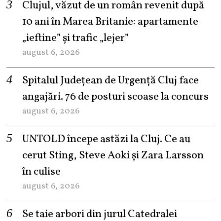
Clujul, văzut de un român revenit după
10 ani în Marea Britanie: apartamente
„ieftine” și trafic „lejer”
august 6, 2026
Spitalul Județean de Urgență Cluj face
angajări. 76 de posturi scoase la concurs
august 6, 2026
UNTOLD începe astăzi la Cluj. Ce au
cerut Sting, Steve Aoki și Zara Larsson
în culise
august 6, 2026
Se taie arbori din jurul Catedralei