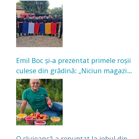
incendii de vegetație și pădure
Emil Boc și-a prezentat primele roșii
culese din grădină: „Niciun magazin
nu poate oferi această satisfacție”
O clujeancă a renunțat la jobul din