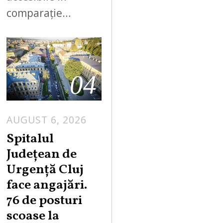
comparație…
04
AUGUST 6, 2026
Spitalul
Județean de
Urgență Cluj
face angajări.
76 de posturi
scoase la