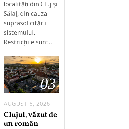
localități din Cluj și
Sălaj, din cauza
suprasolicitării
sistemului.
Restricțiile sunt…
03
AUGUST 6, 2026
Clujul, văzut de
un român