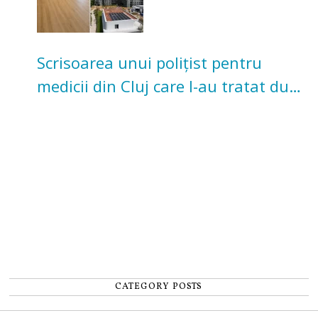
Scrisoarea unui polițist pentru
medicii din Cluj care l-au tratat după
un accident: „Nu m-am simțit un
număr”
CATEGORY POSTS