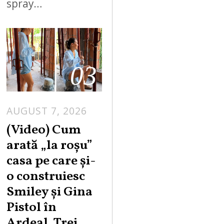
spray…
03
AUGUST 7, 2026
(Video) Cum
arată „la roşu”
casa pe care şi-
o construiesc
Smiley şi Gina
Pistol în
Ardeal. Trei