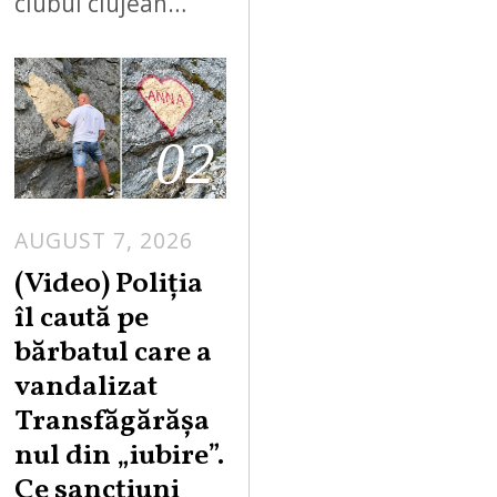
clubul clujean…
02
AUGUST 7, 2026
A
U
(Video) Poliția
G
îl caută pe
U
bărbatul care a
S
vandalizat
T
Transfăgărășa
7
,
nul din „iubire”.
2
Ce sancțiuni