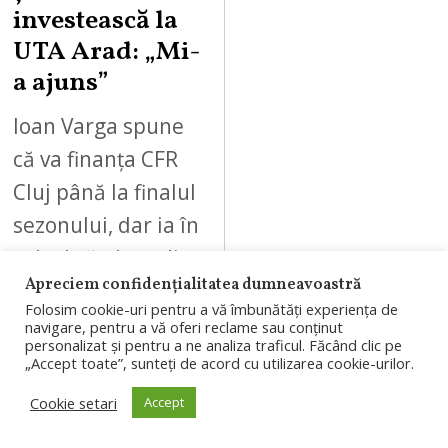
investească la
UTA Arad: „Mi-
a ajuns”
Ioan Varga spune
că va finanța CFR
Cluj până la finalul
sezonului, dar ia în
calcul să plece din
Apreciem confidențialitatea dumneavoastră
Gruia și să…
Folosim cookie-uri pentru a vă îmbunătăți experiența de
navigare, pentru a vă oferi reclame sau conținut
personalizat și pentru a ne analiza traficul. Făcând clic pe
„Accept toate”, sunteți de acord cu utilizarea cookie-urilor.
Cookie setari
Accept
07