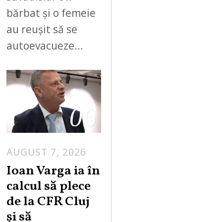
bărbat și o femeie
au reușit să se
autoevacueze…
06
AUGUST 7, 2026
Ioan Varga ia în
calcul să plece
de la CFR Cluj
și să