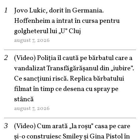
Jovo Lukic, dorit în Germania.
Hoffenheim a intrat în cursa pentru
golgheterul lui „U” Cluj
august 7, 2026
(Video) Poliția îl caută pe bărbatul care a
vandalizat Transfăgărășanul din „iubire”.
Ce sancțiuni riscă. Replica bărbatului
filmat în timp ce desena cu spray pe
stâncă
august 7, 2026
(Video) Cum arată „la roşu” casa pe care
şi-o construiesc Smiley şi Gina Pistol în