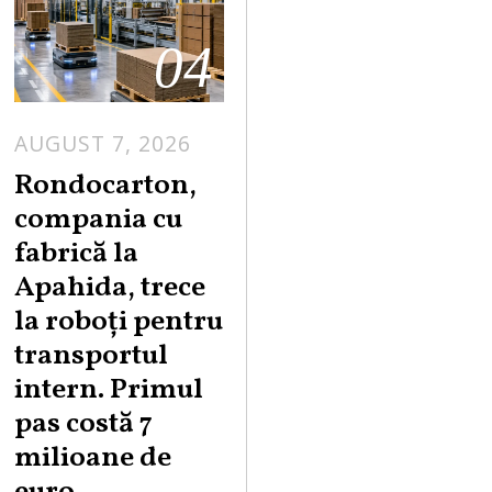
04
AUGUST 7, 2026
A
U
Rondocarton,
G
compania cu
U
fabrică la
S
Apahida, trece
T
la roboți pentru
7
,
transportul
2
intern. Primul
0
pas costă 7
2
milioane de
6