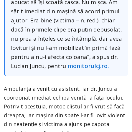
apucat să își scoată casca. Nu mișca. Am
sărit imediat din mașină să acord primul
ajutor. Era bine (victima – n. red.), chiar
dacă în primele clipe era puțin debusolat,
nu prea a înțeles ce se întâmplă, dar avea
lovituri și nu l-am mobilizat în primă fază
pentru a nu-i afecta coloana”, a spus dr.
Lucian Juncu, pentru
monitorulcj.ro.
Ambulanța a venit cu asistent, iar dr. Juncu a
coordonat imediat echipa venită la fața locului.
Potrivit acestuia, motociclistul ar fi vrut să facă
dreapta, iar mașina din spate l-ar fi lovit violent
din neatenție și victima a ajuns pe capota