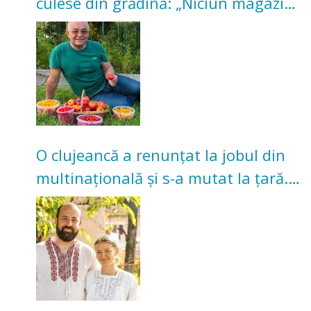
culese din grădină: „Niciun magazin
nu poate oferi această satisfacție”
O clujeancă a renunțat la jobul din
multinațională și s-a mutat la țară.
Acum cultivă legume în grădina
bunicilor