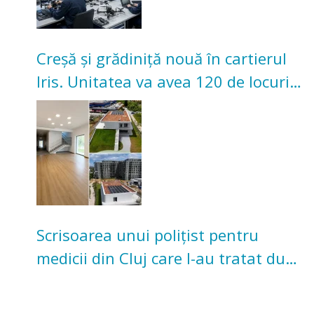
Creșă și grădiniță nouă în cartierul
Iris. Unitatea va avea 120 de locuri
pentru copii
Scrisoarea unui polițist pentru
medicii din Cluj care l-au tratat după
un accident: „Nu m-am simțit un
număr”