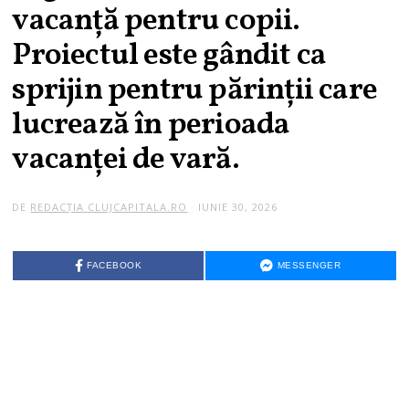
vacanță pentru copii.
Proiectul este gândit ca
sprijin pentru părinții care
lucrează în perioada
vacanței de vară.
DE
REDACȚIA CLUJCAPITALA.RO
IUNIE 30, 2026
FACEBOOK
MESSENGER