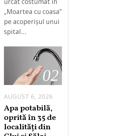
urcat costumat în
„Moartea cu coasa”
pe acoperișul unui
spital…
02
AUGUST 6, 2026
Apa potabilă,
oprită în 35 de
localități din