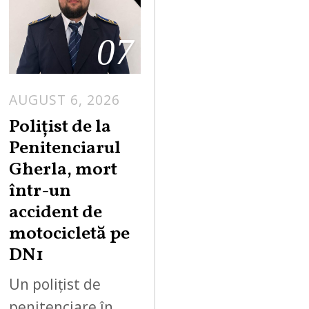
07
AUGUST 6, 2026
Polițist de la
Penitenciarul
Gherla, mort
într-un
accident de
motocicletă pe
DN1
Un polițist de
penitenciare în