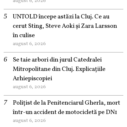
august 6, 2026
UNTOLD începe astăzi la Cluj. Ce au
cerut Sting, Steve Aoki și Zara Larsson
în culise
august 6, 2026
Se taie arbori din jurul Catedralei
Mitropolitane din Cluj. Explicațiile
Arhiepiscopiei
august 6, 2026
Polițist de la Penitenciarul Gherla, mort
într-un accident de motocicletă pe DN1
august 6, 2026