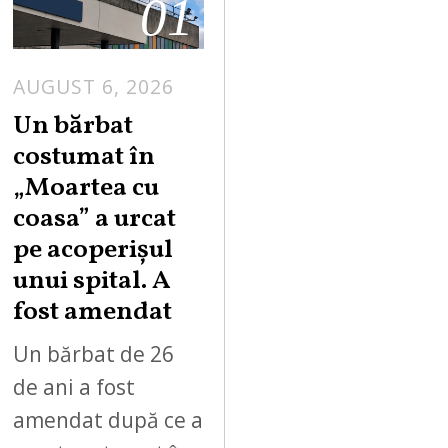
01
AUGUST 6, 2026
Un bărbat
costumat în
„Moartea cu
coasa” a urcat
pe acoperișul
unui spital. A
fost amendat
Un bărbat de 26
de ani a fost
amendat după ce a