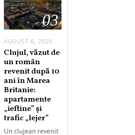
03
AUGUST 6, 2026
Clujul, văzut de
un român
revenit după 10
ani în Marea
Britanie:
apartamente
„ieftine” și
trafic „lejer”
Un clujean revenit