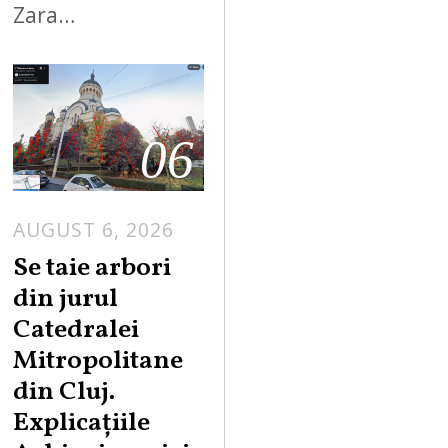
Zara…
06
AUGUST 6, 2026
Se taie arbori
din jurul
Catedralei
Mitropolitane
din Cluj.
Explicațiile