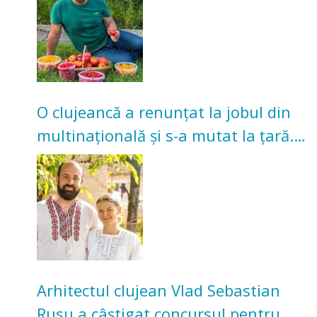
O clujeancă a renunțat la jobul din
multinațională și s-a mutat la țară.
Acum cultivă legume în grădina
bunicilor
Arhitectul clujean Vlad Sebastian
Rusu a câștigat concursul pentru