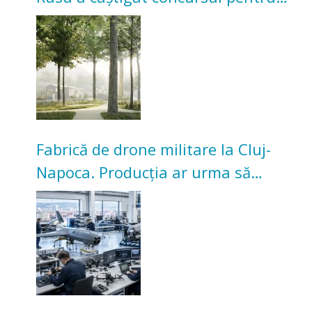
transformarea Grădinii Casei
Universitarilor
Fabrică de drone militare la Cluj-
Napoca. Producția ar urma să
înceapă în toamna acestui an