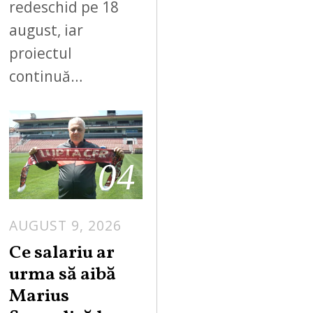
redeschid pe 18
august, iar
proiectul
continuă…
04
AUGUST 9, 2026
Ce salariu ar
urma să aibă
Marius