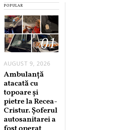
POPULAR
01
AUGUST 9, 2026
Ambulanță
atacată cu
topoare și
pietre la Recea-
Cristur. Șoferul
autosanitarei a
fost operat