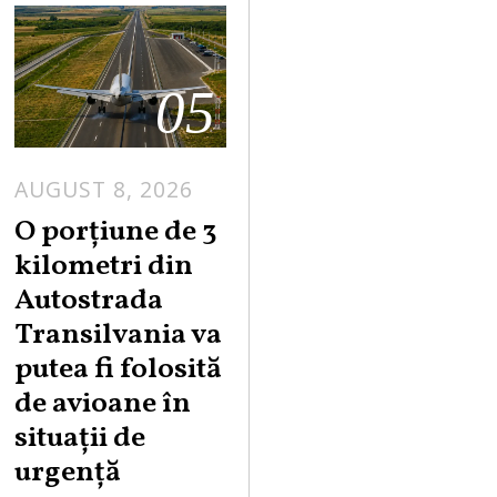
05
AUGUST 8, 2026
A
U
O porțiune de 3
G
kilometri din
U
Autostrada
S
Transilvania va
T
putea fi folosită
8
,
de avioane în
2
situații de
0
urgență
2