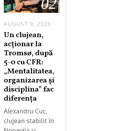
02
AUGUST 9, 2026
Un clujean,
acționar la
Tromsø, după
5-0 cu CFR:
„Mentalitatea,
organizarea și
disciplina” fac
diferența
Alexandru Cuc,
clujean stabilit în
Norvegia și