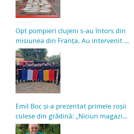
Opt pompieri clujeni s-au întors din
misiunea din Franța. Au intervenit la
incendii de vegetație și pădure
Emil Boc și-a prezentat primele roșii
culese din grădină: „Niciun magazin
nu poate oferi această satisfacție”