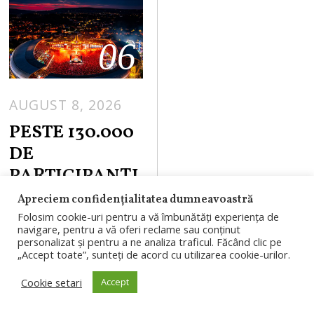
06
AUGUST 8, 2026
PESTE 130.000
DE
PARTICIPANȚI
ÎN A DOUA ZI
Apreciem confidențialitatea dumneavoastră
DE UNTOLD.
Folosim cookie-uri pentru a vă îmbunătăți experiența de
navigare, pentru a vă oferi reclame sau conținut
SHOW-UL EPIC
personalizat și pentru a ne analiza traficul. Făcând clic pe
„Accept toate”, sunteți de acord cu utilizarea cookie-urilor.
AL ZAREI
LARSSON A
Cookie setari
Accept
TRANSFORMA