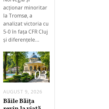
acționar minoritar
la Tromsø, a
analizat victoria cu
5-0 în fața CFR Cluj
și diferențele…
03
AUGUST 9, 2026
A
U
Băile Băița
G
revin la viață.