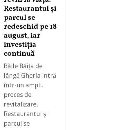
U
Restaurantul și
S
parcul se
T
redeschid pe 18
9
,
august, iar
2
investiția
0
continuă
2
6
Băile Băița de
lângă Gherla intră
într-un amplu
proces de
revitalizare.
Restaurantul și
parcul se