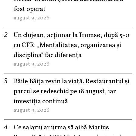
fost operat
august 9, 2026
Un clujean, acționar la Tromsø, după 5-0
cu CFR: „Mentalitatea, organizarea și
disciplina” fac diferența
august 9, 2026
Băile Băița revin la viață. Restaurantul și
parcul se redeschid pe 18 august, iar
investiția continuă
august 9, 2026
Ce salariu ar urma să aibă Marius