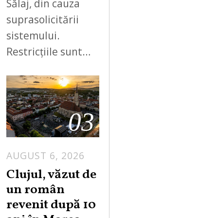
Sălaj, din cauza
suprasolicitării
sistemului.
Restricțiile sunt…
03
AUGUST 6, 2026
Clujul, văzut de
un român
revenit după 10