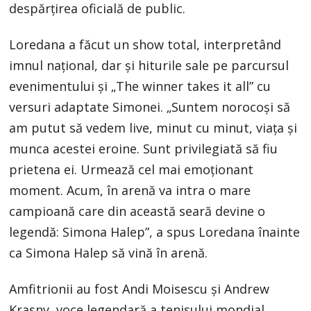
despărțirea oficială de public.
Loredana a făcut un show total, interpretând
imnul naţional, dar şi hiturile sale pe parcursul
evenimentului şi „The winner takes it all” cu
versuri adaptate Simonei. „Suntem norocoşi să
am putut să vedem live, minut cu minut, viaţa şi
munca acestei eroine. Sunt privilegiată să fiu
prietena ei. Urmează cel mai emoţionant
moment. Acum, în arenă va intra o mare
campioană care din această seară devine o
legendă: Simona Halep”, a spus Loredana înainte
ca Simona Halep să vină în arenă.
Amfitrionii au fost Andi Moisescu şi Andrew
Krasny, voce legendară a tenisului mondial,