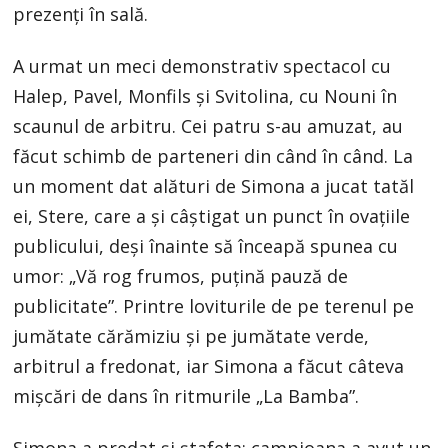
prezenţi în sală.
A urmat un meci demonstrativ spectacol cu
Halep, Pavel, Monfils şi Svitolina, cu Nouni în
scaunul de arbitru. Cei patru s-au amuzat, au
făcut schimb de parteneri din când în când. La
un moment dat alături de Simona a jucat tatăl
ei, Stere, care a şi câştigat un punct în ovaţiile
publicului, deşi înainte să înceapă spunea cu
umor: „Vă rog frumos, puţină pauză de
publicitate”. Printre loviturile de pe terenul pe
jumătate cărămiziu şi pe jumătate verde,
arbitrul a fredonat, iar Simona a făcut câteva
mişcări de dans în ritmurile „La Bamba”.