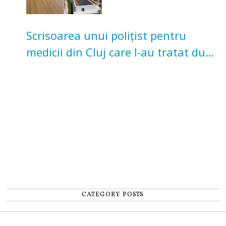
Scrisoarea unui polițist pentru
medicii din Cluj care l-au tratat după
un accident: „Nu m-am simțit un
număr”
CATEGORY POSTS