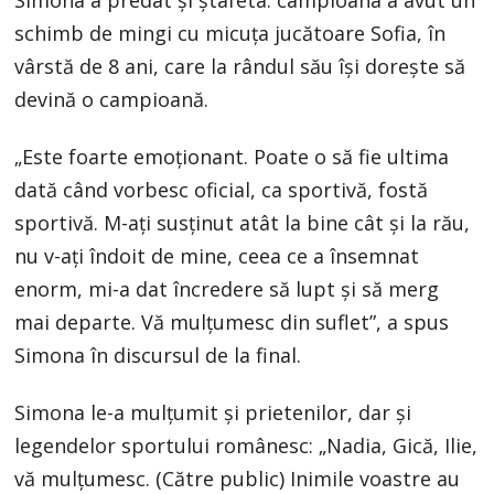
Simona a predat şi ştafeta: campioana a avut un
schimb de mingi cu micuţa jucătoare Sofia, în
vârstă de 8 ani, care la rândul său îşi doreşte să
devină o campioană.
„Este foarte emoţionant. Poate o să fie ultima
dată când vorbesc oficial, ca sportivă, fostă
sportivă. M-aţi susţinut atât la bine cât şi la rău,
nu v-aţi îndoit de mine, ceea ce a însemnat
enorm, mi-a dat încredere să lupt şi să merg
mai departe. Vă mulţumesc din suflet”, a spus
Simona în discursul de la final.
Simona le-a mulţumit şi prietenilor, dar şi
legendelor sportului românesc: „Nadia, Gică, Ilie,
vă mulţumesc. (Către public) Inimile voastre au