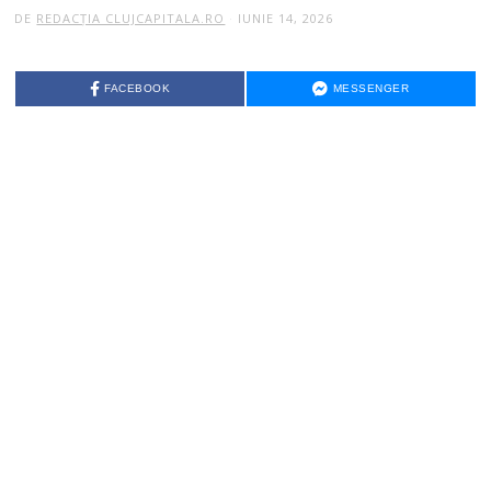
DE
REDACȚIA CLUJCAPITALA.RO
IUNIE 14, 2026
FACEBOOK
MESSENGER