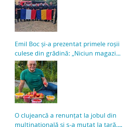
Emil Boc și-a prezentat primele roșii
culese din grădină: „Niciun magazin
nu poate oferi această satisfacție”
O clujeancă a renunțat la jobul din
multinațională și s-a mutat la țară.