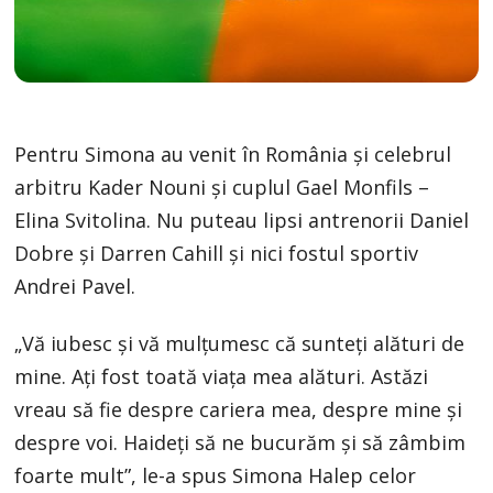
Pentru Simona au venit în România şi celebrul
arbitru Kader Nouni şi cuplul Gael Monfils –
Elina Svitolina. Nu puteau lipsi antrenorii Daniel
Dobre şi Darren Cahill şi nici fostul sportiv
Andrei Pavel.
„Vă iubesc şi vă mulţumesc că sunteţi alături de
mine. Aţi fost toată viaţa mea alături. Astăzi
vreau să fie despre cariera mea, despre mine şi
despre voi. Haideţi să ne bucurăm şi să zâmbim
foarte mult”, le-a spus Simona Halep celor