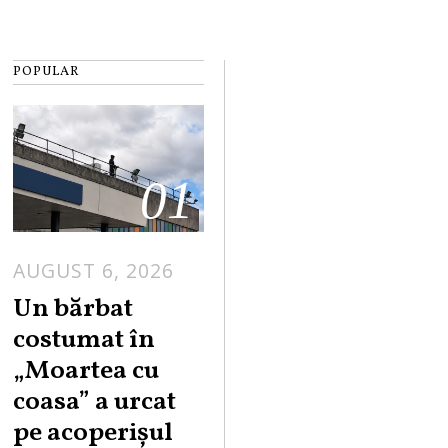
POPULAR
01
AUGUST 6, 2026
Un bărbat
costumat în
„Moartea cu
coasa” a urcat
pe acoperișul