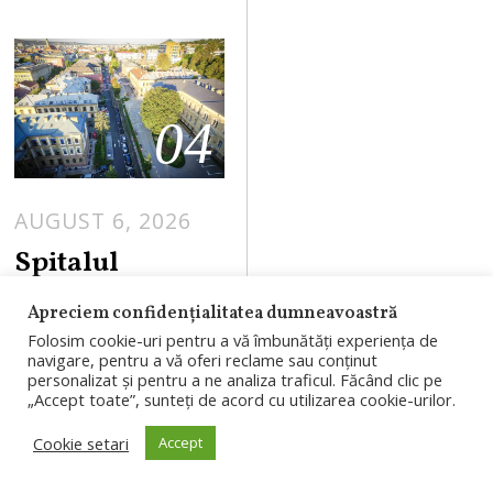
04
AUGUST 6, 2026
Spitalul
Județean de
Apreciem confidențialitatea dumneavoastră
Urgență Cluj
Folosim cookie-uri pentru a vă îmbunătăți experiența de
face angajări.
navigare, pentru a vă oferi reclame sau conținut
personalizat și pentru a ne analiza traficul. Făcând clic pe
76 de posturi
„Accept toate”, sunteți de acord cu utilizarea cookie-urilor.
scoase la
Cookie setari
Accept
concurs