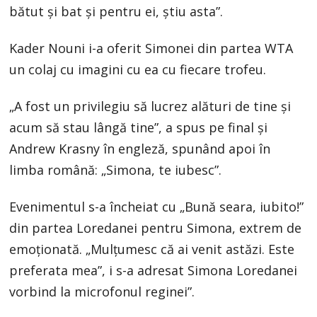
bătut şi bat şi pentru ei, ştiu asta”.
Kader Nouni i-a oferit Simonei din partea WTA
un colaj cu imagini cu ea cu fiecare trofeu.
„A fost un privilegiu să lucrez alături de tine şi
acum să stau lângă tine”, a spus pe final şi
Andrew Krasny în engleză, spunând apoi în
limba română: „Simona, te iubesc”.
Evenimentul s-a încheiat cu „Bună seara, iubito!”
din partea Loredanei pentru Simona, extrem de
emoţionată. „Mulţumesc că ai venit astăzi. Este
preferata mea”, i s-a adresat Simona Loredanei
vorbind la microfonul reginei”.