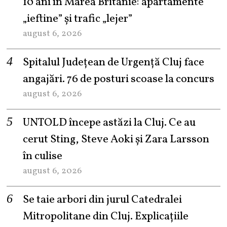
10 ani în Marea Britanie: apartamente
„ieftine” și trafic „lejer”
august 6, 2026
Spitalul Județean de Urgență Cluj face
angajări. 76 de posturi scoase la concurs
august 6, 2026
UNTOLD începe astăzi la Cluj. Ce au
cerut Sting, Steve Aoki și Zara Larsson
în culise
august 6, 2026
Se taie arbori din jurul Catedralei
Mitropolitane din Cluj. Explicațiile