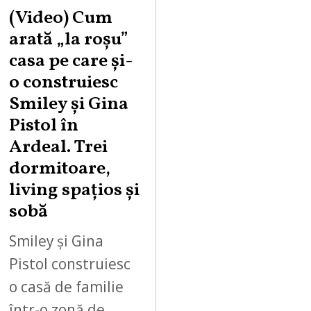
(Video) Cum
arată „la roşu”
casa pe care şi-
o construiesc
Smiley şi Gina
Pistol în
Ardeal. Trei
dormitoare,
living spațios și
sobă
Smiley și Gina
Pistol construiesc
o casă de familie
într-o zonă de