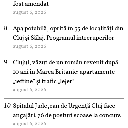
fost amendat
august 6, 2026
Apa potabilă, oprită în 35 de localități din
Cluj și Sălaj. Programul întreruperilor
august 6, 2026
Clujul, văzut de un român revenit după
10 ani în Marea Britanie: apartamente
„ieftine” și trafic „lejer”
august 6, 2026
Spitalul Județean de Urgență Cluj face
angajări. 76 de posturi scoase la concurs
august 6, 2026