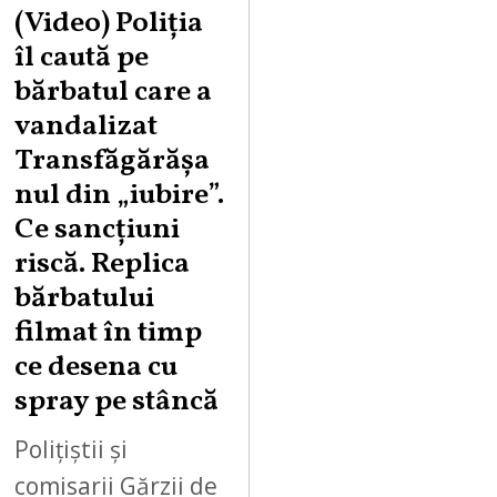
U
(Video) Poliția
G
îl caută pe
U
bărbatul care a
S
vandalizat
T
Transfăgărășa
7
,
nul din „iubire”.
2
Ce sancțiuni
0
riscă. Replica
2
bărbatului
6
filmat în timp
ce desena cu
spray pe stâncă
Polițiștii și
comisarii Gărzii de