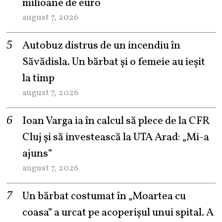
milioane de euro
august 7, 2026
Autobuz distrus de un incendiu în
Săvădisla. Un bărbat și o femeie au ieșit
la timp
august 7, 2026
Ioan Varga ia în calcul să plece de la CFR
Cluj și să investească la UTA Arad: „Mi-a
ajuns”
august 7, 2026
Un bărbat costumat în „Moartea cu
coasa” a urcat pe acoperișul unui spital. A