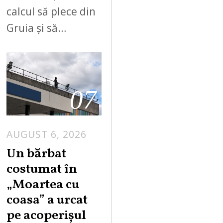
calcul să plece din
Gruia și să…
07
AUGUST 6, 2026
Un bărbat
costumat în
„Moartea cu
coasa” a urcat
pe acoperișul