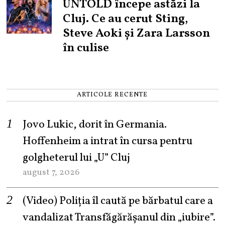
UNTOLD începe astăzi la
Cluj. Ce au cerut Sting,
Steve Aoki și Zara Larsson
în culise
ARTICOLE RECENTE
Jovo Lukic, dorit în Germania.
Hoffenheim a intrat în cursa pentru
golgheterul lui „U” Cluj
august 7, 2026
(Video) Poliția îl caută pe bărbatul care a
vandalizat Transfăgărășanul din „iubire”.