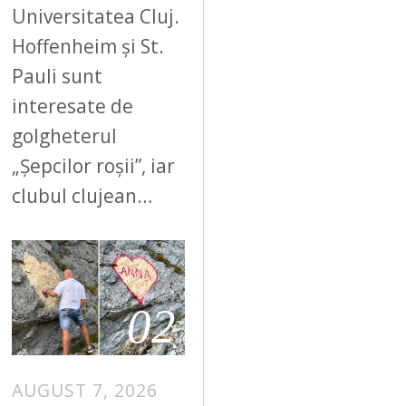
Universitatea Cluj.
Hoffenheim și St.
Pauli sunt
interesate de
golgheterul
„Șepcilor roșii”, iar
clubul clujean…
02
AUGUST 7, 2026
A