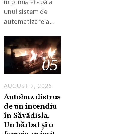
în prima etapă a
unui sistem de
automatizare a…
05
AUGUST 7, 2026
Autobuz distrus
de un incendiu
în Săvădisla.
Un bărbat și o