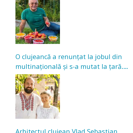
nu poate oferi această satisfacție”
O clujeancă a renunțat la jobul din
multinațională și s-a mutat la țară.
Acum cultivă legume în grădina
bunicilor
Arhitectul clujean Vlad Sebastian