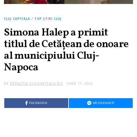
CLUJ CAPITALA
/
TOP ȘTIRI CLUJ
Simona Halep a primit
titlul de Cetățean de onoare
al municipiului Cluj-
Napoca
DE
REDACȚIA CLUJCAPITALA.RO
IUNIE 11, 2026
FACEBOOK
MESSENGER