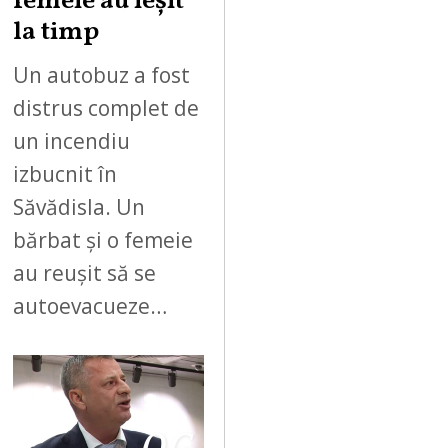
femeie au ieșit
la timp
Un autobuz a fost
distrus complet de
un incendiu
izbucnit în
Săvădisla. Un
bărbat și o femeie
au reușit să se
autoevacueze…