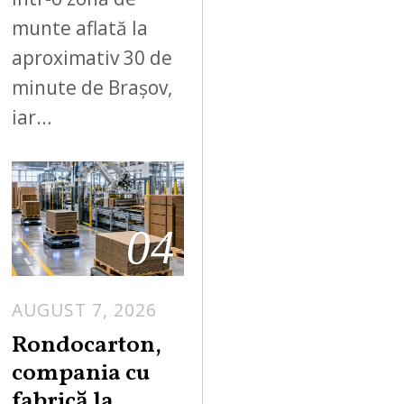
munte aflată la
aproximativ 30 de
minute de Brașov,
iar…
04
AUGUST 7, 2026
A
U
Rondocarton,
G
compania cu
U
fabrică la