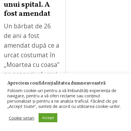
unui spital. A
fost amendat
Un bărbat de 26
de ani a fost
amendat după ce a
urcat costumat în
„Moartea cu coasa”
pe acoperișul unui
spital…
Apreciem confidențialitatea dumneavoastră
Folosim cookie-uri pentru a vă îmbunătăți experiența de
navigare, pentru a vă oferi reclame sau conținut
personalizat și pentru a ne analiza traficul. Făcând clic pe
„Accept toate”, sunteți de acord cu utilizarea cookie-urilor.
Cookie setari
Accept
08