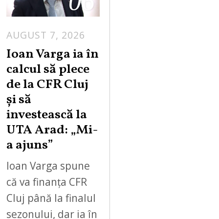
06
AUGUST 7, 2026
Ioan Varga ia în
calcul să plece
de la CFR Cluj
și să
investească la
UTA Arad: „Mi-
a ajuns”
Ioan Varga spune
că va finanța CFR
Cluj până la finalul
sezonului, dar ia în