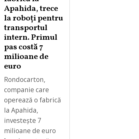
S
Apahida, trece
T
la roboți pentru
7
,
transportul
2
intern. Primul
0
pas costă 7
2
milioane de
6
euro
Rondocarton,
companie care
operează o fabrică
la Apahida,
investește 7
milioane de euro