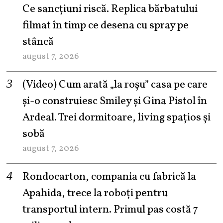
Ce sancțiuni riscă. Replica bărbatului
filmat în timp ce desena cu spray pe
stâncă
august 7, 2026
(Video) Cum arată „la roşu” casa pe care
şi-o construiesc Smiley şi Gina Pistol în
Ardeal. Trei dormitoare, living spațios și
sobă
august 7, 2026
Rondocarton, compania cu fabrică la
Apahida, trece la roboți pentru
transportul intern. Primul pas costă 7