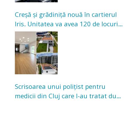
Creșă și grădiniță nouă în cartierul
Iris. Unitatea va avea 120 de locuri
pentru copii
Scrisoarea unui polițist pentru
medicii din Cluj care l-au tratat după
un accident: „Nu m-am simțit un
număr”