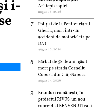
i i-
Arhiepiscopiei
august 6, 2026
se
Polițist de la Penitenciarul
Gherla, mort într-un
accident de motocicletă pe
DN1
august 6, 2026
Bărbat de 58 de ani, găsit
mort pe strada Corneliu
Coposu din Cluj-Napoca
august 5, 2026
Branduri românești, în
proiectul RIVUS: un nou
concept al BENVENUTI va fi