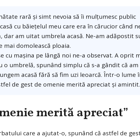
ătate rară și simt nevoia să îi mulțumesc public
casă cu băiețelul meu care era în cărucior când n
ua, dar am uitat umbrela acasă. Ne-am adăpostit 
se mai domolească ploaia.
 cu mașina pe lângă noi ne-a observat. A oprit m
 cu o umbrelă, spunând simplu că s-a gândit că am
jungem acasă fără să fim uzi leoarcă. Într-o lume î
stfel de gest de omenie merită apreciat și amintit.
 omenie merită apreciat”
batului care a ajutat-o, spunând că astfel de ges