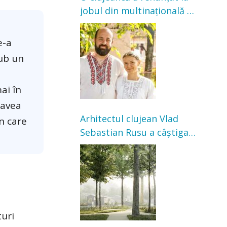
jobul din multinațională și
s-a mutat la țară. Acum
cultivă legume în grădina
e-a
bunicilor
sub un
ai în
 avea
Arhitectul clujean Vlad
n care
Sebastian Rusu a câștigat
concursul pentru
transformarea Grădinii
Casei Universitarilor
turi