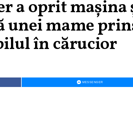
r a oprit mașina ș
ă unei mame prin
pilul în cărucior
MESSENGER