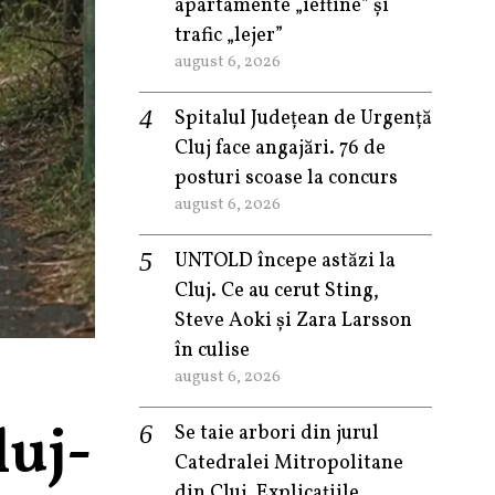
apartamente „ieftine” și
trafic „lejer”
august 6, 2026
Spitalul Județean de Urgență
Cluj face angajări. 76 de
posturi scoase la concurs
august 6, 2026
UNTOLD începe astăzi la
Cluj. Ce au cerut Sting,
Steve Aoki și Zara Larsson
în culise
august 6, 2026
luj-
Se taie arbori din jurul
Catedralei Mitropolitane
din Cluj. Explicațiile