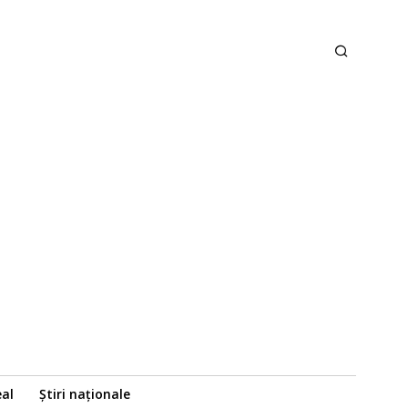
eal
Știri naționale