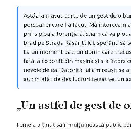
Astăzi am avut parte de un gest de o bun
persoanei care l-a făcut. Mă întorceam a
prins ploaia torențială. Știam că va plo
brad pe Strada Răsăritului, sperând să 
La un moment dat, un domn care trecuse
față, a coborât din mașină și s-a întors
nevoie de ea. Datorită lui am reușit să a
auzim atât de des lucruri negative, un a
„Un astfel de gest de
Femeia a ținut să îi mulțumească public băr