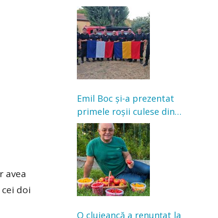
Franța. Au intervenit la
incendii de vegetație și
pădure
Emil Boc și-a prezentat
primele roșii culese din
grădină: „Niciun magazin
nu poate oferi această
satisfacție”
ar avea
cei doi
O clujeancă a renunțat la