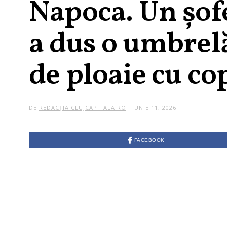
Napoca. Un șofe
a dus o umbrel
de ploaie cu co
DE
REDACȚIA CLUJCAPITALA.RO
IUNIE 11, 2026
FACEBOOK