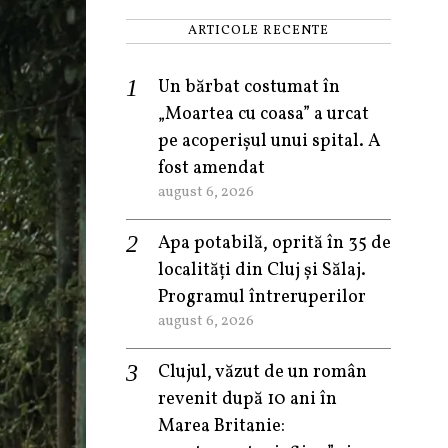
ARTICOLE RECENTE
Un bărbat costumat în
„Moartea cu coasa” a urcat
pe acoperișul unui spital. A
fost amendat
august 6, 2026
Apa potabilă, oprită în 35 de
localități din Cluj și Sălaj.
Programul întreruperilor
august 6, 2026
Clujul, văzut de un român
revenit după 10 ani în
Marea Britanie: