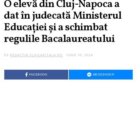
O elevă din Cluj-Napoca a
dat în judecată Ministerul
Educației și a schimbat
regulile Bacalaureatului
DE
REDACȚIA CLUJCAPITALA.RO
IUNIE 10, 2026
FACEBOOK
MESSENGER