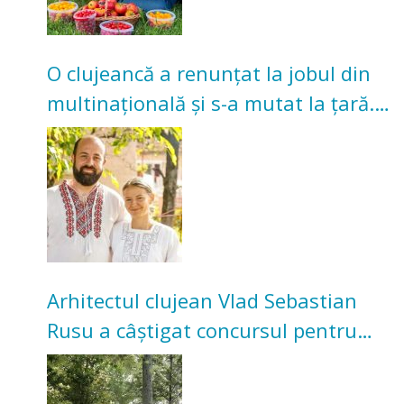
O clujeancă a renunțat la jobul din
multinațională și s-a mutat la țară.
Acum cultivă legume în grădina
bunicilor
Arhitectul clujean Vlad Sebastian
Rusu a câștigat concursul pentru
transformarea Grădinii Casei
Universitarilor