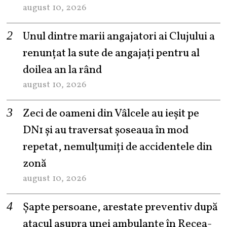
august 10, 2026
Unul dintre marii angajatori ai Clujului a
renunțat la sute de angajați pentru al
doilea an la rând
august 10, 2026
Zeci de oameni din Vâlcele au ieșit pe
DN1 și au traversat șoseaua în mod
repetat, nemulțumiți de accidentele din
zonă
august 10, 2026
Șapte persoane, arestate preventiv după
atacul asupra unei ambulanțe în Recea-