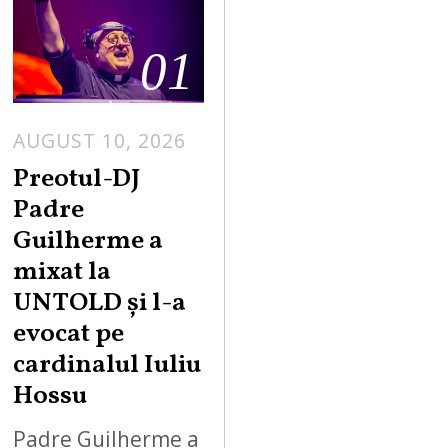
01
AUGUST 10, 2026
A
U
Preotul-DJ
G
Padre
U
Guilherme a
S
mixat la
T
UNTOLD și l-a
1
0
evocat pe
,
cardinalul Iuliu
2
Hossu
0
2
Padre Guilherme a