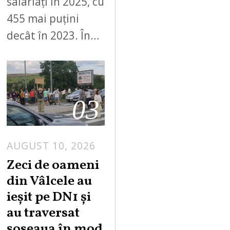
salariați în 2025, cu
455 mai puțini
decât în 2023. În…
03
AUGUST 10, 2026
A
U
Zeci de oameni
G
din Vâlcele au
U
ieșit pe DN1 și
S
au traversat
T
șoseaua în mod
1