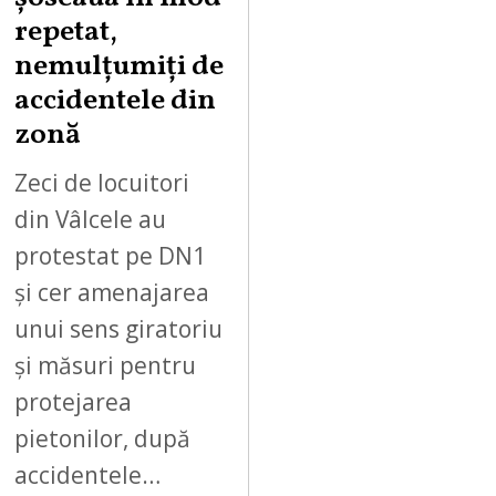
0
repetat,
,
nemulțumiți de
2
accidentele din
0
zonă
2
6
Zeci de locuitori
din Vâlcele au
protestat pe DN1
și cer amenajarea
unui sens giratoriu
și măsuri pentru
protejarea
pietonilor, după
accidentele…