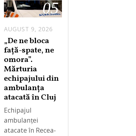
05
AUGUST 9, 2026
„De ne bloca
față-spate, ne
omora”.
Mărturia
echipajului din
ambulanța
atacată în Cluj
Echipajul
ambulanței
atacate în Recea-