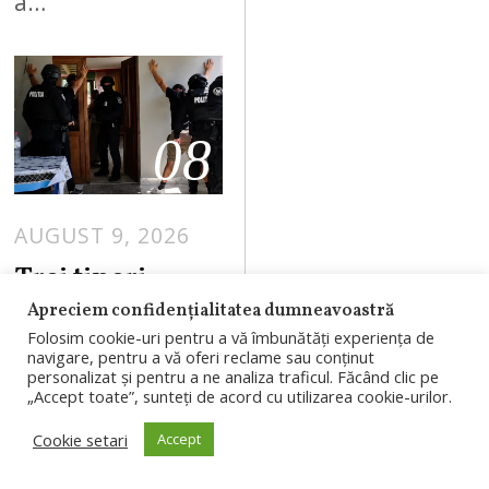
a…
08
AUGUST 9, 2026
Trei tineri,
reținuți după
Apreciem confidențialitatea dumneavoastră
atacul asupra
Folosim cookie-uri pentru a vă îmbunătăți experiența de
navigare, pentru a vă oferi reclame sau conținut
ambulanței din
personalizat și pentru a ne analiza traficul. Făcând clic pe
„Accept toate”, sunteți de acord cu utilizarea cookie-urilor.
Cluj. Filmul
nopții în care
Cookie setari
Accept
șoferul a