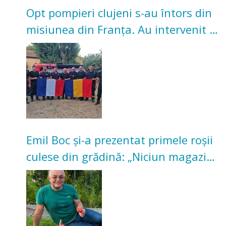
Opt pompieri clujeni s-au întors din
misiunea din Franța. Au intervenit la
incendii de vegetație și pădure
Emil Boc și-a prezentat primele roșii
culese din grădină: „Niciun magazin
nu poate oferi această satisfacție”