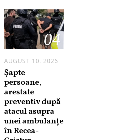
04
AUGUST 10, 2026
Șapte
persoane,
arestate
preventiv după
atacul asupra
unei ambulanțe
în Recea-