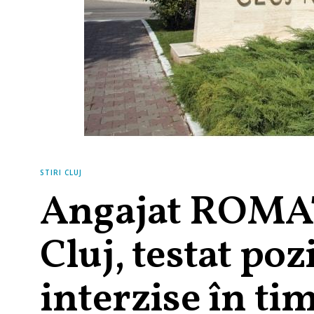
STIRI CLUJ
Angajat ROMAT
Cluj, testat poz
interzise în ti