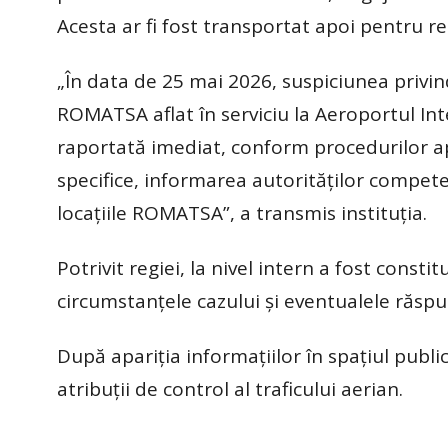
Acesta ar fi fost transportat apoi pentru r
„În data de 25 mai 2026, suspiciunea privi
ROMATSA aflat în serviciu la Aeroportul Inte
raportată imediat, conform procedurilor apl
specifice, informarea autorităților compet
locațiile ROMATSA”, a transmis instituția.
Potrivit regiei, la nivel intern a fost consti
circumstanțele cazului și eventualele răspu
După apariția informațiilor în spațiul publi
atribuții de control al traficului aerian.