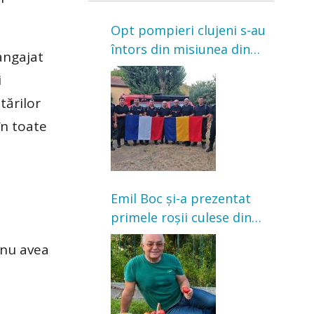
Opt pompieri clujeni s-au
întors din misiunea din
angajat
Franța. Au intervenit la
i
incendii de vegetație și
tărilor
pădure
în toate
Emil Boc și-a prezentat
primele roșii culese din
grădină: „Niciun magazin
 nu avea
nu poate oferi această
satisfacție”