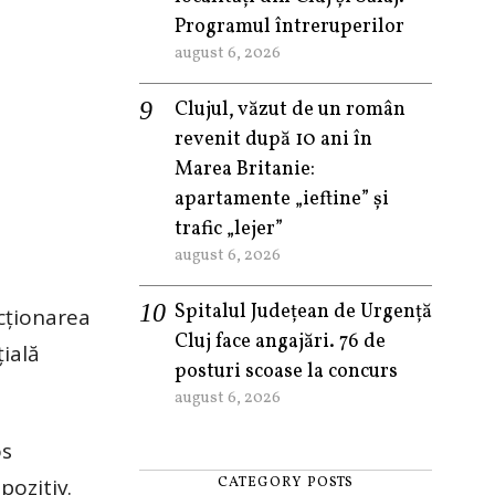
Programul întreruperilor
august 6, 2026
Clujul, văzut de un român
revenit după 10 ani în
Marea Britanie:
apartamente „ieftine” și
trafic „lejer”
august 6, 2026
Spitalul Județean de Urgență
cționarea
Cluj face angajări. 76 de
ială
posturi scoase la concurs
august 6, 2026
os
pozitiv.
CATEGORY POSTS