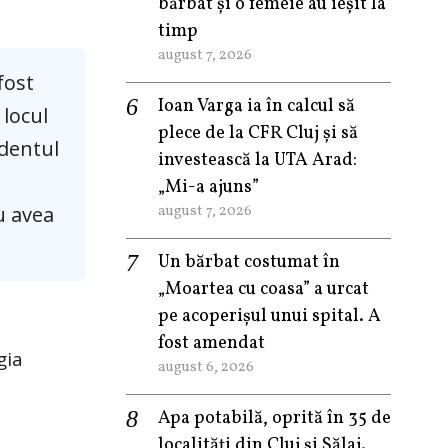
bărbat și o femeie au ieșit la
timp
august 7, 2026
fost
Ioan Varga ia în calcul să
 locul
plece de la CFR Cluj și să
identul
investească la UTA Arad:
„Mi-a ajuns”
u avea
august 7, 2026
Un bărbat costumat în
„Moartea cu coasa” a urcat
pe acoperișul unui spital. A
fost amendat
gia
august 6, 2026
Apa potabilă, oprită în 35 de
localități din Cluj și Sălaj.