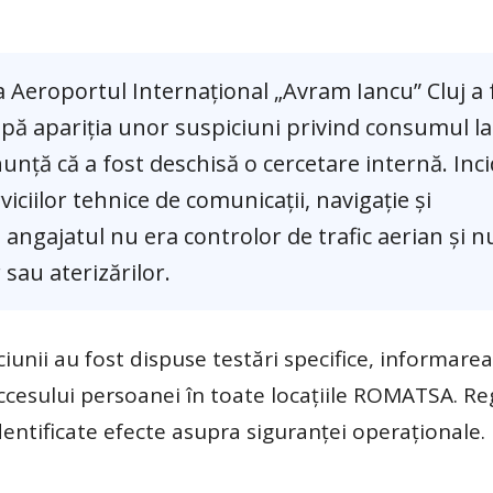
a Aeroportul Internațional „Avram Iancu” Cluj a 
după apariția unor suspiciuni privind consumul la
unță că a fost deschisă o cercetare internă. Inc
viciilor tehnice de comunicații, navigație și
gajatul nu era controlor de trafic aerian și n
 sau aterizărilor.
iciunii au fost dispuse testări specifice, informarea
cesului persoanei în toate locațiile ROMATSA. Re
dentificate efecte asupra siguranței operaționale.