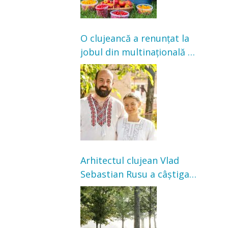
O clujeancă a renunțat la
jobul din multinațională și
s-a mutat la țară. Acum
cultivă legume în grădina
bunicilor
Arhitectul clujean Vlad
Sebastian Rusu a câștigat
concursul pentru
transformarea Grădinii
Casei Universitarilor