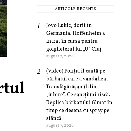
ARTICOLE RECENTE
Jovo Lukic, dorit în
Germania. Hoffenheim a
intrat în cursa pentru
golgheterul lui „U” Cluj
august 7, 2026
(Video) Poliția îl caută pe
bărbatul care a vandalizat
tul
Transfăgărășanul din
„iubire”. Ce sancțiuni riscă.
Replica bărbatului filmat în
timp ce desena cu spray pe
stâncă
august 7, 2026