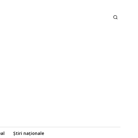
eal
Știri naționale