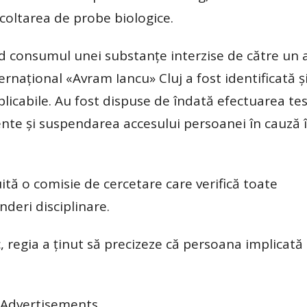
ecoltarea de probe biologice.
nd consumul unei substanțe interzise de către un 
rnațional «Avram Iancu» Cluj a fost identificată ș
icabile. Au fost dispuse de îndată efectuarea tes
ente și suspendarea accesului persoanei în cauză 
tuită o comisie de cercetare care verifică toate
nderi disciplinare.
c, regia a ținut să precizeze că persoana implicată
Advertisements