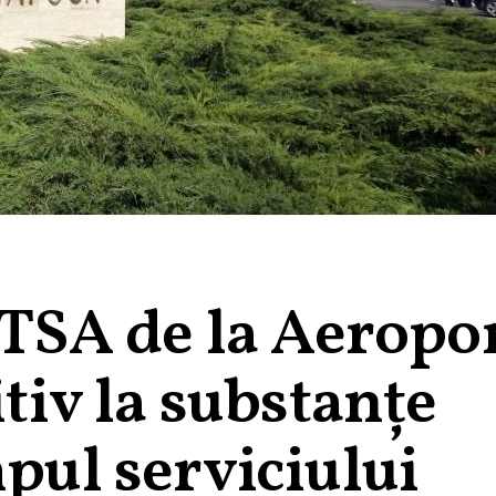
SA de la Aeropor
itiv la substanțe
mpul serviciului