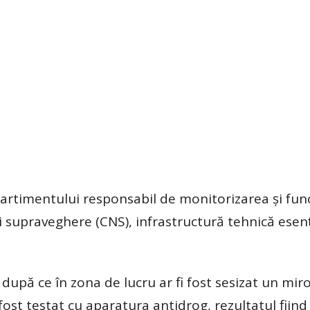
mpartimentului responsabil de monitorizarea și fun
i supraveghere (CNS), infrastructură tehnică esenț
după ce în zona de lucru ar fi fost sesizat un mir
fost testat cu aparatura antidrog, rezultatul fiind 