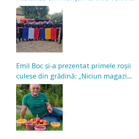
incendii de vegetație și pădure
Emil Boc și-a prezentat primele roșii
culese din grădină: „Niciun magazin
nu poate oferi această satisfacție”