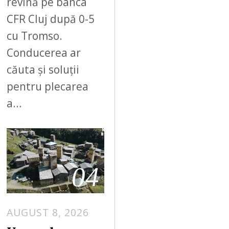
revină pe banca
CFR Cluj după 0-5
cu Tromso.
Conducerea ar
căuta și soluții
pentru plecarea
a…
04
AUGUST 8, 2026