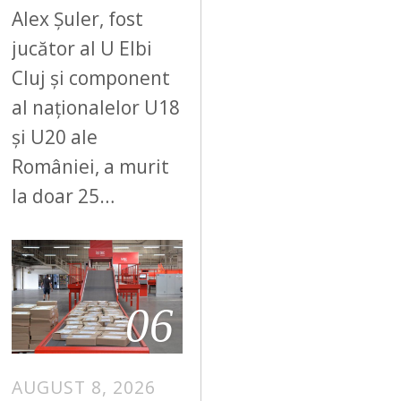
Alex Șuler, fost
jucător al U Elbi
Cluj și component
al naționalelor U18
și U20 ale
României, a murit
la doar 25…
06
AUGUST 8, 2026