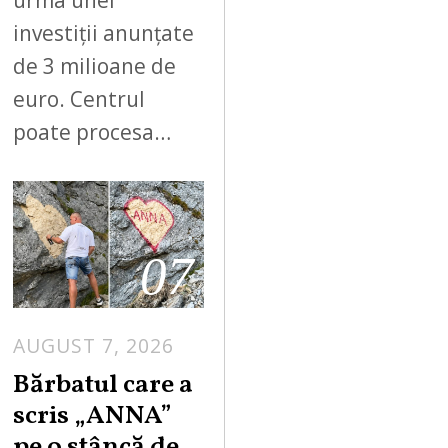
urma unei
investiții anunțate
de 3 milioane de
euro. Centrul
poate procesa…
07
AUGUST 7, 2026
Bărbatul care a
scris „ANNA”
pe o stâncă de