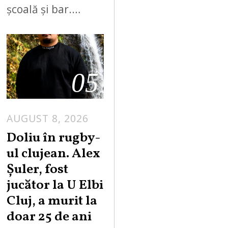
școală și bar.…
05
AUGUST 8, 2026
Doliu în rugby-
ul clujean. Alex
Șuler, fost
jucător la U Elbi
Cluj, a murit la
doar 25 de ani