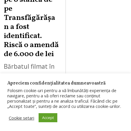
pe
Transfăgărășa
n a fost
identificat.
Riscă o amendă
de 6.000 de lei
Bărbatul filmat în
timp ce scria
Apreciem confidențialitatea dumneavoastră
„ANNA” cu spray
Folosim cookie-uri pentru a vă îmbunătăți experiența de
pe o stâncă de pe
navigare, pentru a vă oferi reclame sau conținut
personalizat și pentru a ne analiza traficul. Făcând clic pe
Transfăgărășan a
„Accept toate”, sunteți de acord cu utilizarea cookie-urilor.
fost identificat de
Cookie setari
Accept
polițiști. Garda