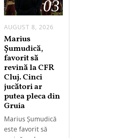
03
AUGUST 8, 2026
Marius
Șumudică,
favorit să
revină la CFR
Cluj. Cinci
jucători ar
putea pleca din
Gruia
Marius Șumudică
este favorit să