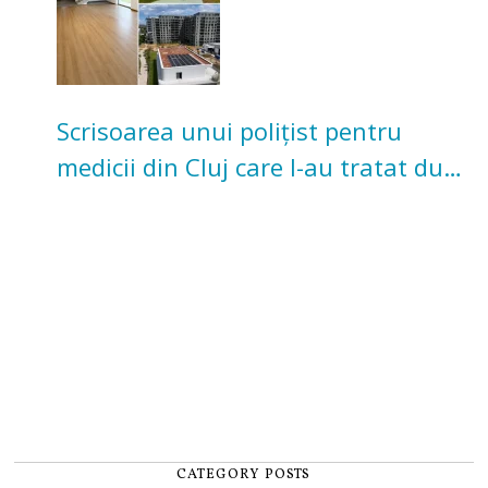
Scrisoarea unui polițist pentru
medicii din Cluj care l-au tratat după
un accident: „Nu m-am simțit un
număr”
CATEGORY POSTS