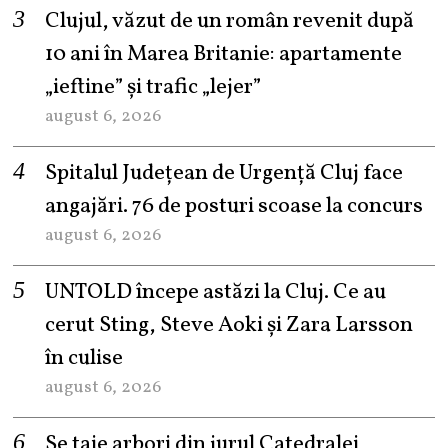
Clujul, văzut de un român revenit după
10 ani în Marea Britanie: apartamente
„ieftine” și trafic „lejer”
august 6, 2026
Spitalul Județean de Urgență Cluj face
angajări. 76 de posturi scoase la concurs
august 6, 2026
UNTOLD începe astăzi la Cluj. Ce au
cerut Sting, Steve Aoki și Zara Larsson
în culise
august 6, 2026
Se taie arbori din jurul Catedralei