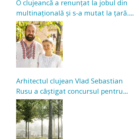
O clujeancă a renunțat la jobul din
multinațională și s-a mutat la țară.
Acum cultivă legume în grădina
bunicilor
Arhitectul clujean Vlad Sebastian
Rusu a câștigat concursul pentru
transformarea Grădinii Casei
Universitarilor