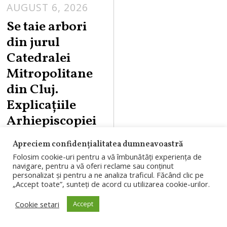
AUGUST 6, 2026
Se taie arbori
din jurul
Catedralei
Mitropolitane
din Cluj.
Explicațiile
Arhiepiscopiei
Arbori din jurul
Apreciem confidențialitatea dumneavoastră
Folosim cookie-uri pentru a vă îmbunătăți experiența de
Catedralei
navigare, pentru a vă oferi reclame sau conținut
Mitropolitane din
personalizat și pentru a ne analiza traficul. Făcând clic pe
„Accept toate”, sunteți de acord cu utilizarea cookie-urilor.
Cluj-Napoca vor fi
Cookie setari
Accept
toaletați sau
îndepărtați în