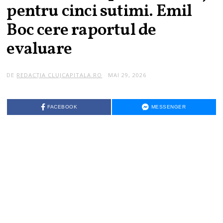
pentru cinci sutimi. Emil
Boc cere raportul de
evaluare
DE
REDACȚIA CLUJCAPITALA.RO
MAI 29, 2026
M
A
I
2
9
FACEBOOK
MESSENGER
,
2
0
2
6