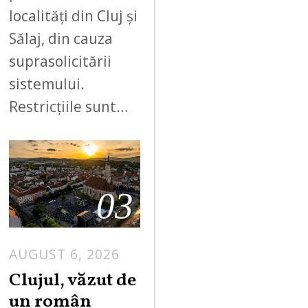
localități din Cluj și
Sălaj, din cauza
suprasolicitării
sistemului.
Restricțiile sunt…
03
AUGUST 6, 2026
Clujul, văzut de
un român