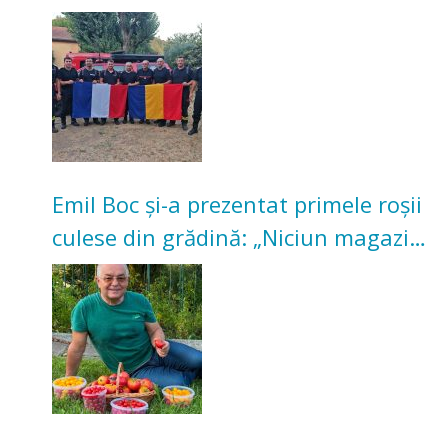
incendii de vegetație și pădure
Emil Boc și-a prezentat primele roșii
culese din grădină: „Niciun magazin
nu poate oferi această satisfacție”