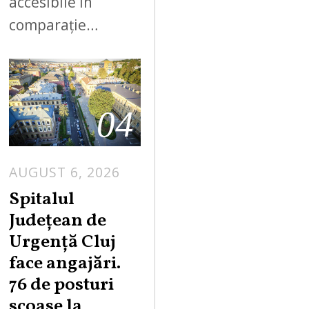
accesibile în
comparație…
04
AUGUST 6, 2026
Spitalul
Județean de
Urgență Cluj
face angajări.
76 de posturi
scoase la