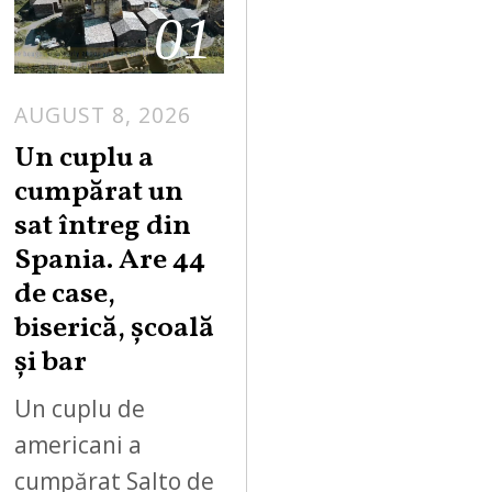
01
AUGUST 8, 2026
Un cuplu a
cumpărat un
sat întreg din
Spania. Are 44
de case,
biserică, școală
și bar
Un cuplu de
americani a
cumpărat Salto de