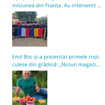
misiunea din Franța. Au intervenit la
incendii de vegetație și pădure
Emil Boc și-a prezentat primele roșii
culese din grădină: „Niciun magazin
nu poate oferi această satisfacție”