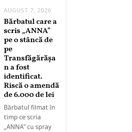
AUGUST 7, 2026
Bărbatul care a
scris „ANNA”
pe o stâncă de
pe
Transfăgărășa
n a fost
identificat.
Riscă o amendă
de 6.000 de lei
Bărbatul filmat în
timp ce scria
„ANNA” cu spray