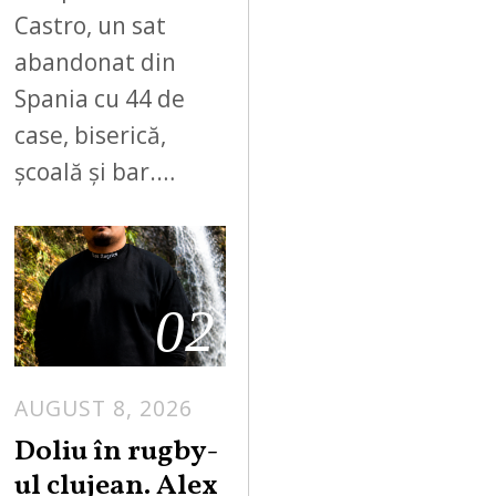
Castro, un sat
abandonat din
Spania cu 44 de
case, biserică,
școală și bar.…
02
AUGUST 8, 2026
Doliu în rugby-
ul clujean. Alex