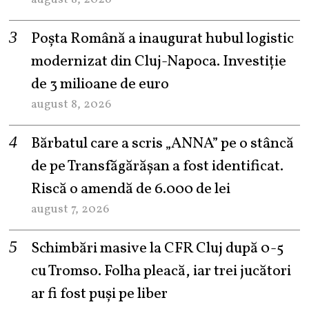
Poșta Română a inaugurat hubul logistic
modernizat din Cluj-Napoca. Investiție
de 3 milioane de euro
august 8, 2026
Bărbatul care a scris „ANNA” pe o stâncă
de pe Transfăgărășan a fost identificat.
Riscă o amendă de 6.000 de lei
august 7, 2026
Schimbări masive la CFR Cluj după 0-5
cu Tromso. Folha pleacă, iar trei jucători
ar fi fost puși pe liber