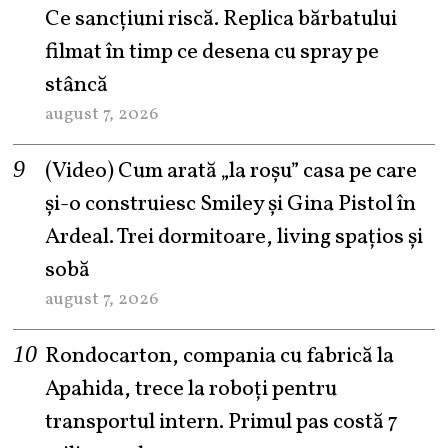
Ce sancțiuni riscă. Replica bărbatului
filmat în timp ce desena cu spray pe
stâncă
august 7, 2026
(Video) Cum arată „la roşu” casa pe care
şi-o construiesc Smiley şi Gina Pistol în
Ardeal. Trei dormitoare, living spațios și
sobă
august 7, 2026
Rondocarton, compania cu fabrică la
Apahida, trece la roboți pentru
transportul intern. Primul pas costă 7