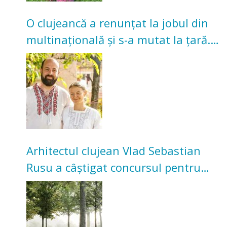
O clujeancă a renunțat la jobul din
multinațională și s-a mutat la țară.
Acum cultivă legume în grădina
bunicilor
Arhitectul clujean Vlad Sebastian
Rusu a câștigat concursul pentru
transformarea Grădinii Casei
Universitarilor