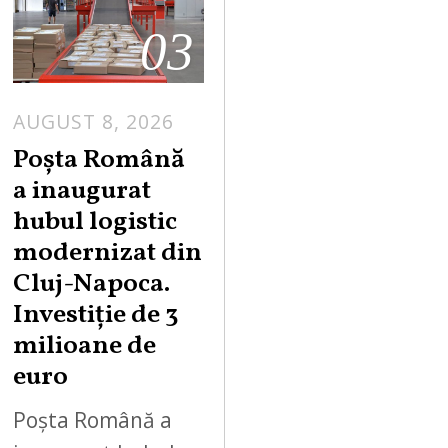
03
AUGUST 8, 2026
Poșta Română
a inaugurat
hubul logistic
modernizat din
Cluj-Napoca.
Investiție de 3
milioane de
euro
Poșta Română a