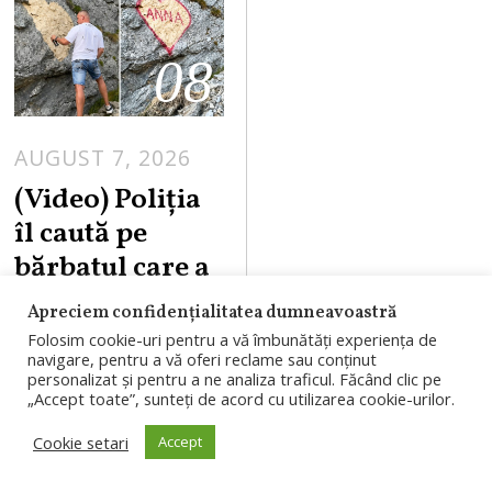
08
AUGUST 7, 2026
A
U
(Video) Poliția
G
îl caută pe
U
bărbatul care a
S
vandalizat
T
Apreciem confidențialitatea dumneavoastră
Transfăgărășa
7
Folosim cookie-uri pentru a vă îmbunătăți experiența de
navigare, pentru a vă oferi reclame sau conținut
,
nul din „iubire”.
personalizat și pentru a ne analiza traficul. Făcând clic pe
2
Ce sancțiuni
„Accept toate”, sunteți de acord cu utilizarea cookie-urilor.
0
riscă. Replica
Cookie setari
Accept
2
bărbatului
6