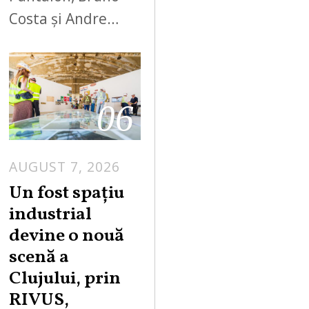
Costa și Andre…
06
AUGUST 7, 2026
Un fost spațiu
industrial
devine o nouă
scenă a
Clujului, prin
RIVUS,