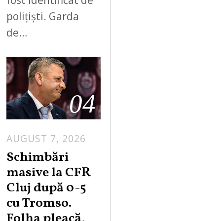
fost identificat de
polițiști. Garda
de…
04
AUGUST 7, 2026
Schimbări
masive la CFR
Cluj după 0-5
cu Tromso.
Folha pleacă,