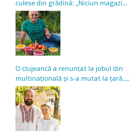
culese din grădină: „Niciun magazin
nu poate oferi această satisfacție”
O clujeancă a renunțat la jobul din
multinațională și s-a mutat la țară.
Acum cultivă legume în grădina
bunicilor