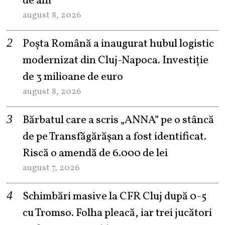
de ani
august 8, 2026
Poșta Română a inaugurat hubul logistic
modernizat din Cluj-Napoca. Investiție
de 3 milioane de euro
august 8, 2026
Bărbatul care a scris „ANNA” pe o stâncă
de pe Transfăgărășan a fost identificat.
Riscă o amendă de 6.000 de lei
august 7, 2026
Schimbări masive la CFR Cluj după 0-5
cu Tromso. Folha pleacă, iar trei jucători