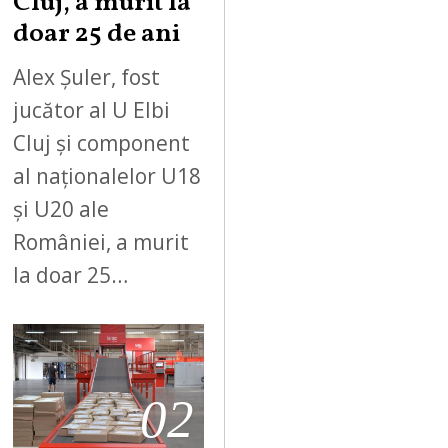
Cluj, a murit la
doar 25 de ani
Alex Șuler, fost
jucător al U Elbi
Cluj și component
al naționalelor U18
și U20 ale
României, a murit
la doar 25…
02