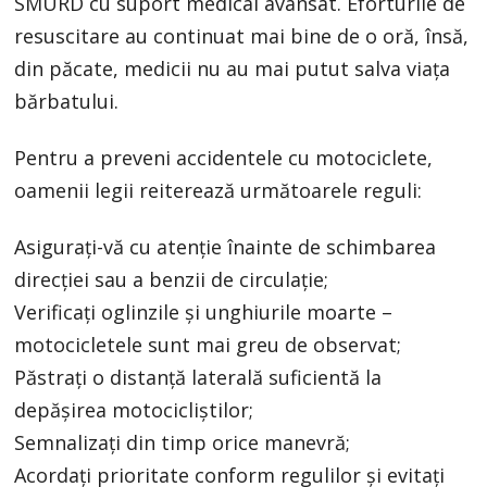
SMURD cu suport medical avansat. Eforturile de
resuscitare au continuat mai bine de o oră, însă,
din păcate, medicii nu au mai putut salva viața
bărbatului.
Pentru a preveni accidentele cu motociclete,
oamenii legii reiterează următoarele reguli:
Asigurați-vă cu atenție înainte de schimbarea
direcției sau a benzii de circulație;
Verificați oglinzile și unghiurile moarte –
motocicletele sunt mai greu de observat;
Păstrați o distanță laterală suficientă la
depășirea motocicliștilor;
Semnalizați din timp orice manevră;
Acordați prioritate conform regulilor și evitați