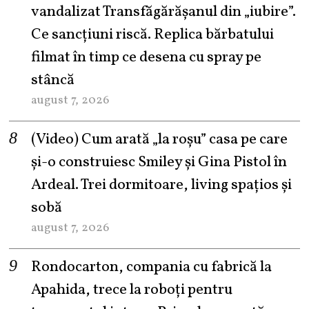
vandalizat Transfăgărășanul din „iubire”.
Ce sancțiuni riscă. Replica bărbatului
filmat în timp ce desena cu spray pe
stâncă
august 7, 2026
(Video) Cum arată „la roşu” casa pe care
şi-o construiesc Smiley şi Gina Pistol în
Ardeal. Trei dormitoare, living spațios și
sobă
august 7, 2026
Rondocarton, compania cu fabrică la
Apahida, trece la roboți pentru