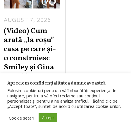
AUGUST 7, 2026
(Video) Cum
arată „la roşu”
casa pe care şi-
o construiesc
Smiley şi Gina
Pistol în
Apreciem confidențialitatea dumneavoastră
Ardeal. Trei
Folosim cookie-uri pentru a vă îmbunătăți experiența de
dormitoare,
navigare, pentru a vă oferi reclame sau conținut
personalizat și pentru a ne analiza traficul. Făcând clic pe
living spațios și
„Accept toate”, sunteți de acord cu utilizarea cookie-urilor.
sobă
Cookie setari
Accept
Smiley și Gina