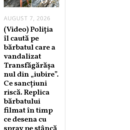
AUGUST 7, 2026
A
U
(Video) Poliția
G
îl caută pe
U
bărbatul care a
S
vandalizat
T
Transfăgărășa
7
,
nul din „iubire”.
2
Ce sancțiuni
0
riscă. Replica
2
bărbatului
6
filmat în timp
ce desena cu
spray pe stâncă