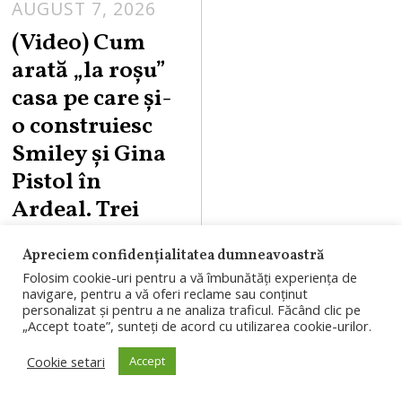
AUGUST 7, 2026
(Video) Cum
arată „la roşu”
casa pe care şi-
o construiesc
Smiley şi Gina
Pistol în
Ardeal. Trei
dormitoare,
Apreciem confidențialitatea dumneavoastră
living spațios și
Folosim cookie-uri pentru a vă îmbunătăți experiența de
sobă
navigare, pentru a vă oferi reclame sau conținut
personalizat și pentru a ne analiza traficul. Făcând clic pe
„Accept toate”, sunteți de acord cu utilizarea cookie-urilor.
Smiley și Gina
Pistol construiesc
Cookie setari
Accept
o casă de familie