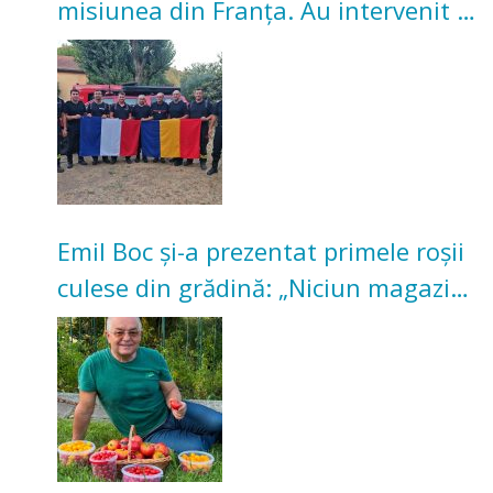
misiunea din Franța. Au intervenit la
incendii de vegetație și pădure
Emil Boc și-a prezentat primele roșii
culese din grădină: „Niciun magazin
nu poate oferi această satisfacție”