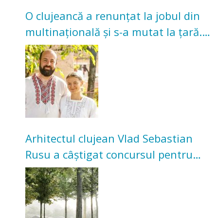
O clujeancă a renunțat la jobul din
multinațională și s-a mutat la țară.
Acum cultivă legume în grădina
bunicilor
Arhitectul clujean Vlad Sebastian
Rusu a câștigat concursul pentru
transformarea Grădinii Casei
Universitarilor