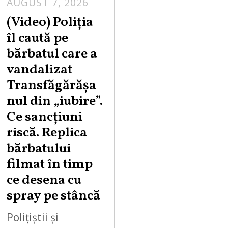
AUGUST 7, 2026
A
U
(Video) Poliția
G
îl caută pe
U
bărbatul care a
S
vandalizat
T
Transfăgărășa
7
,
nul din „iubire”.
2
Ce sancțiuni
0
riscă. Replica
2
bărbatului
6
filmat în timp
ce desena cu
spray pe stâncă
Polițiștii și