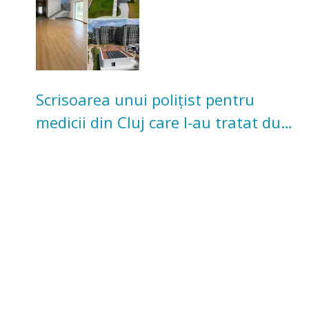
Scrisoarea unui polițist pentru
medicii din Cluj care l-au tratat după
un accident: „Nu m-am simțit un
număr”