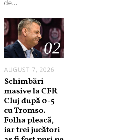
de…
02
AUGUST 7, 2026
Schimbări
masive la CFR
Cluj după 0-5
cu Tromso.
Folha pleacă,
iar trei jucători
ar fi fost puși pe