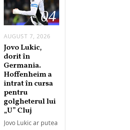
04
AUGUST 7, 2026
Jovo Lukic,
dorit în
Germania.
Hoffenheim a
intrat în cursa
pentru
golgheterul lui
„U” Cluj
Jovo Lukic ar putea