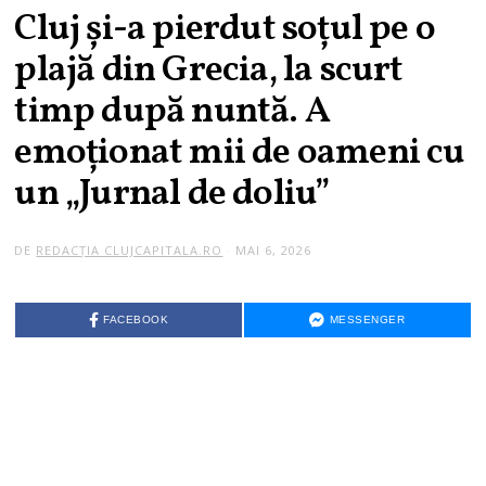
Cluj și-a pierdut soțul pe o
plajă din Grecia, la scurt
timp după nuntă. A
emoționat mii de oameni cu
un „Jurnal de doliu”
DE
REDACȚIA CLUJCAPITALA.RO
MAI 6, 2026
FACEBOOK
MESSENGER