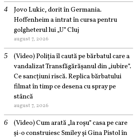
Jovo Lukic, dorit în Germania.
Hoffenheim a intrat în cursa pentru
golgheterul lui „U” Cluj
august 7, 2026
(Video) Poliția îl caută pe bărbatul care a
vandalizat Transfăgărășanul din „iubire”.
Ce sancțiuni riscă. Replica bărbatului
filmat în timp ce desena cu spray pe
stâncă
august 7, 2026
(Video) Cum arată „la roşu” casa pe care
şi-o construiesc Smiley şi Gina Pistol în