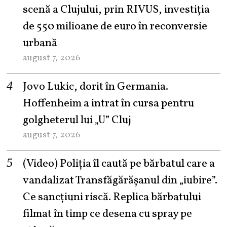
scenă a Clujului, prin RIVUS, investiția
de 550 milioane de euro în reconversie
urbană
august 7, 2026
Jovo Lukic, dorit în Germania.
Hoffenheim a intrat în cursa pentru
golgheterul lui „U” Cluj
august 7, 2026
(Video) Poliția îl caută pe bărbatul care a
vandalizat Transfăgărășanul din „iubire”.
Ce sancțiuni riscă. Replica bărbatului
filmat în timp ce desena cu spray pe