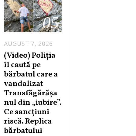
05
AUGUST 7, 2026
A
U
(Video) Poliția
G
îl caută pe
U
bărbatul care a
S
vandalizat
T
Transfăgărășa
7
,
nul din „iubire”.
2
Ce sancțiuni
0
riscă. Replica
2
bărbatului
6