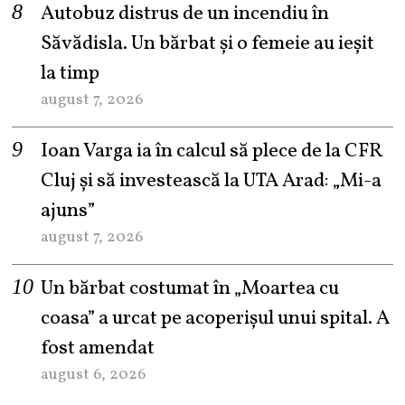
Autobuz distrus de un incendiu în
Săvădisla. Un bărbat și o femeie au ieșit
la timp
august 7, 2026
Ioan Varga ia în calcul să plece de la CFR
Cluj și să investească la UTA Arad: „Mi-a
ajuns”
august 7, 2026
Un bărbat costumat în „Moartea cu
coasa” a urcat pe acoperișul unui spital. A
fost amendat
august 6, 2026