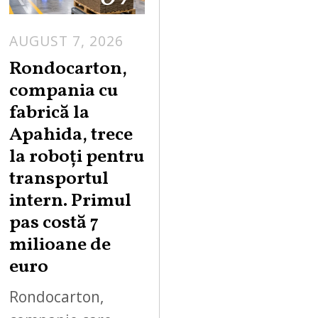
AUGUST 7, 2026
A
U
Rondocarton,
G
compania cu
U
fabrică la
S
Apahida, trece
T
la roboți pentru
7
,
transportul
2
intern. Primul
0
pas costă 7
2
milioane de
6
euro
Rondocarton,