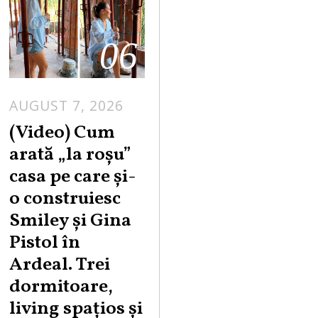
06
AUGUST 7, 2026
(Video) Cum
arată „la roşu”
casa pe care şi-
o construiesc
Smiley şi Gina
Pistol în
Ardeal. Trei
dormitoare,
living spațios și