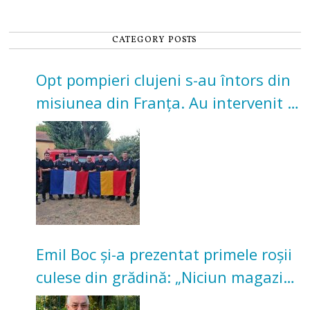
CATEGORY POSTS
Opt pompieri clujeni s-au întors din
misiunea din Franța. Au intervenit la
incendii de vegetație și pădure
Emil Boc și-a prezentat primele roșii
culese din grădină: „Niciun magazin
nu poate oferi această satisfacție”