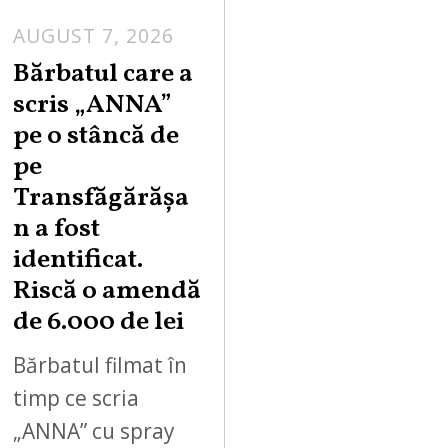
AUGUST 7, 2026
Bărbatul care a
scris „ANNA”
pe o stâncă de
pe
Transfăgărășa
n a fost
identificat.
Riscă o amendă
de 6.000 de lei
Bărbatul filmat în
timp ce scria
„ANNA” cu spray