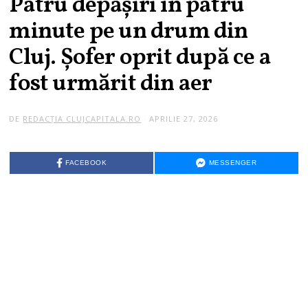
Patru depășiri în patru
minute pe un drum din
Cluj. Șofer oprit după ce a
fost urmărit din aer
DE
REDACȚIA CLUJCAPITALA.RO
APRILIE 27, 2026
FACEBOOK
MESSENGER