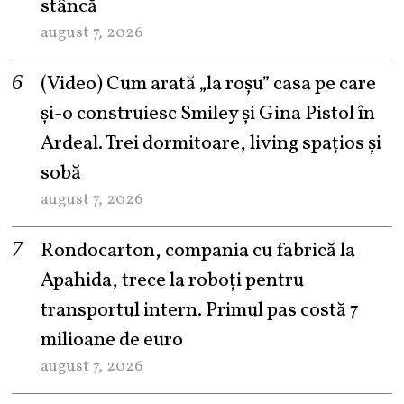
stâncă
august 7, 2026
(Video) Cum arată „la roşu” casa pe care
şi-o construiesc Smiley şi Gina Pistol în
Ardeal. Trei dormitoare, living spațios și
sobă
august 7, 2026
Rondocarton, compania cu fabrică la
Apahida, trece la roboți pentru
transportul intern. Primul pas costă 7
milioane de euro
august 7, 2026