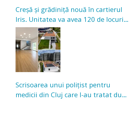
Creșă și grădiniță nouă în cartierul
Iris. Unitatea va avea 120 de locuri
pentru copii
Scrisoarea unui polițist pentru
medicii din Cluj care l-au tratat după
un accident: „Nu m-am simțit un
număr”