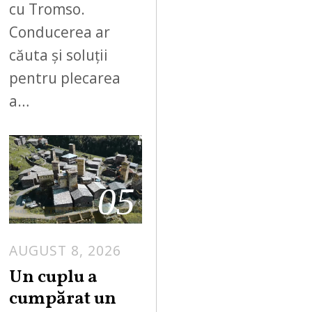
cu Tromso.
Conducerea ar
căuta și soluții
pentru plecarea
a…
05
AUGUST 8, 2026
Un cuplu a
cumpărat un