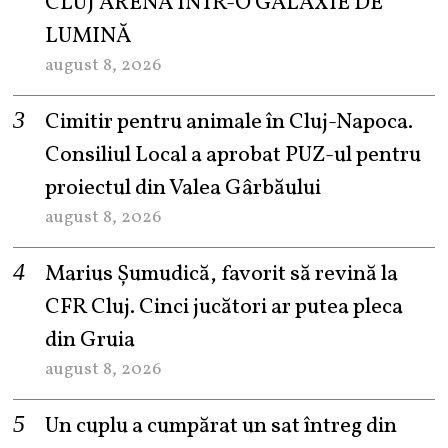
CLUJ ARENA ÎNTR-O GALAXIE DE
LUMINĂ
august 8, 2026
Cimitir pentru animale în Cluj-Napoca.
Consiliul Local a aprobat PUZ-ul pentru
proiectul din Valea Gârbăului
august 8, 2026
Marius Șumudică, favorit să revină la
CFR Cluj. Cinci jucători ar putea pleca
din Gruia
august 8, 2026
Un cuplu a cumpărat un sat întreg din