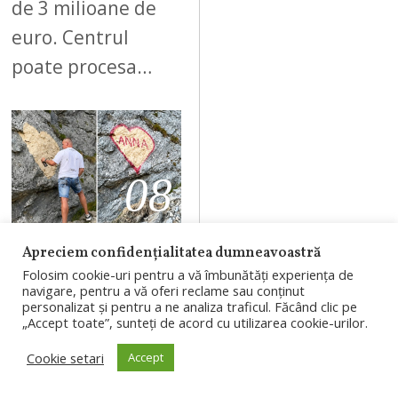
de 3 milioane de
euro. Centrul
poate procesa…
08
Apreciem confidențialitatea dumneavoastră
AUGUST 7, 2026
Folosim cookie-uri pentru a vă îmbunătăți experiența de
Bărbatul care a
navigare, pentru a vă oferi reclame sau conținut
personalizat și pentru a ne analiza traficul. Făcând clic pe
scris „ANNA”
„Accept toate”, sunteți de acord cu utilizarea cookie-urilor.
pe o stâncă de
Cookie setari
Accept
pe