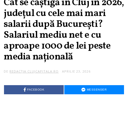
Cât se câștigă în Cluj în 2026,
județul cu cele mai mari
salarii după București?
Salariul mediu net e cu
aproape 1000 de lei peste
media națională
DE
REDACȚIA CLUJCAPITALA.RO
APRILIE 23, 2026
FACEBOOK
MESSENGER