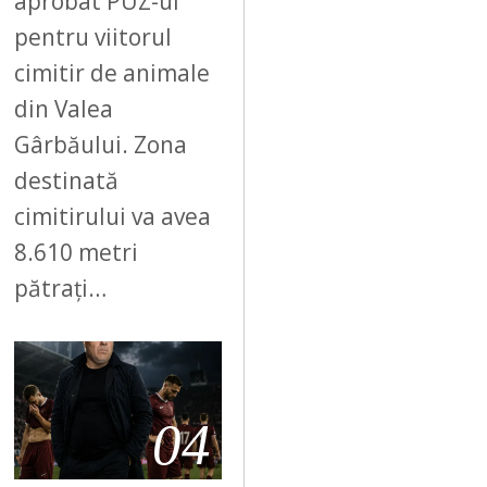
aprobat PUZ-ul
pentru viitorul
cimitir de animale
din Valea
Gârbăului. Zona
destinată
cimitirului va avea
8.610 metri
pătrați…
04