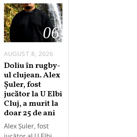
06
AUGUST 8, 2026
Doliu în rugby-
ul clujean. Alex
Șuler, fost
jucător la U Elbi
Cluj, a murit la
doar 25 de ani
Alex Șuler, fost
jucător al U Elbi