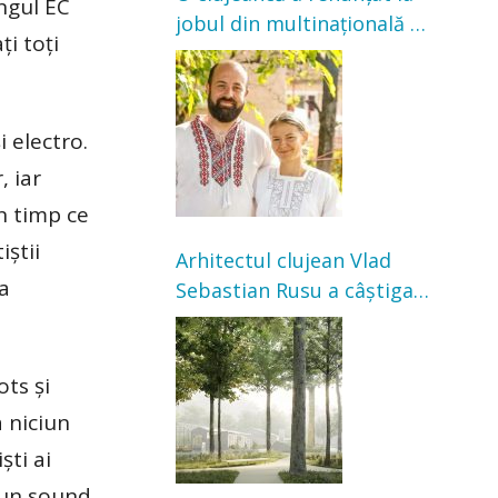
ingul EC
jobul din multinațională și
i toți
s-a mutat la țară. Acum
cultivă legume în grădina
bunicilor
i electro.
, iar
n timp ce
iștii
Arhitectul clujean Vlad
 a
Sebastian Rusu a câștigat
concursul pentru
transformarea Grădinii
Casei Universitarilor
ots și
a niciun
ști ai
 un sound