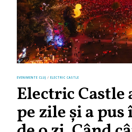
EVENIMENTE CLUJ
/
ELECTRIC CASTLE
Electric Castle
pe zile și a pus
de o zi. Când c