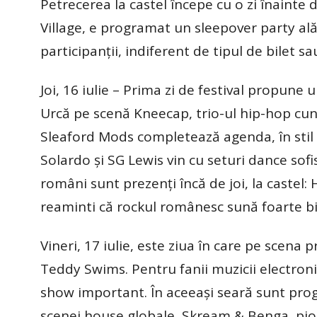
Petrecerea la castel începe cu o zi înainte d
Village, e programat un sleepover party ală
participanții, indiferent de tipul de bilet 
Joi, 16 iulie – Prima zi de festival propune u
Urcă pe scenă Kneecap, trio-ul hip-hop cuno
Sleaford Mods completează agenda, în stil 
Solardo și SG Lewis vin cu seturi dance sofis
români sunt prezenți încă de joi, la castel:
reaminti că rockul românesc sună foarte b
Vineri, 17 iulie, este ziua în care pe scena 
Teddy Swims. Pentru fanii muzicii electronice
show important. În aceeași seară sunt progr
scenei house globale, Skream & Benga, pion