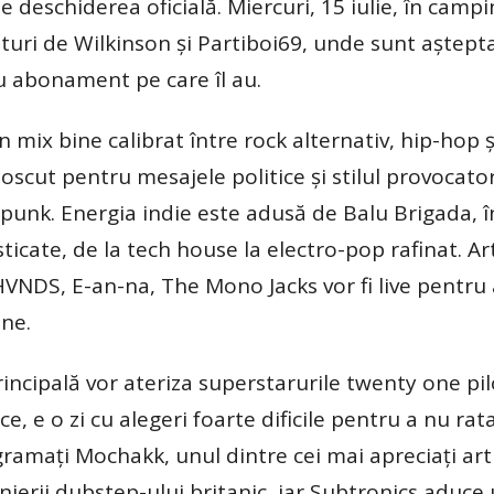
e deschiderea oficială. Miercuri, 15 iulie, în camp
turi de Wilkinson și Partiboi69, unde sunt așteptaț
sau abonament pe care îl au.
n mix bine calibrat între rock alternativ, hip-hop ș
scut pentru mesajele politice și stilul provocator
punk. Energia indie este adusă de Balu Brigada, î
ticate, de la tech house la electro-pop rafinat. Art
 HVNDS, E-an-na, The Mono Jacks vor fi live pentru
ine.
principală vor ateriza superstarurile twenty one pil
, e o zi cu alegeri foarte dificile pentru a nu rat
amați Mochakk, unul dintre cei mai apreciați arti
ierii dubstep-ului britanic, iar Subtronics aduce