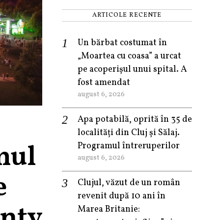
ARTICOLE RECENTE
Un bărbat costumat în
„Moartea cu coasa” a urcat
pe acoperișul unui spital. A
fost amendat
august 6, 2026
Apa potabilă, oprită în 35 de
localități din Cluj și Sălaj.
mul
Programul întreruperilor
august 6, 2026
e
Clujul, văzut de un român
revenit după 10 ani în
enty
Marea Britanie: