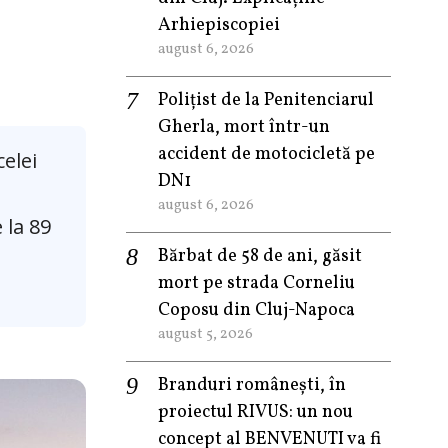
Arhiepiscopiei
august 6, 2026
Polițist de la Penitenciarul
Gherla, mort într-un
accident de motocicletă pe
celei
DN1
august 6, 2026
 la 89
Bărbat de 58 de ani, găsit
mort pe strada Corneliu
Coposu din Cluj-Napoca
august 5, 2026
Branduri românești, în
proiectul RIVUS: un nou
concept al BENVENUTI va fi