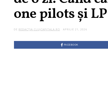
one pilots și LP
DE
REDACȚIA CLUJCAPITALA.RO
APRILIE 21, 2026
FACEBOOK