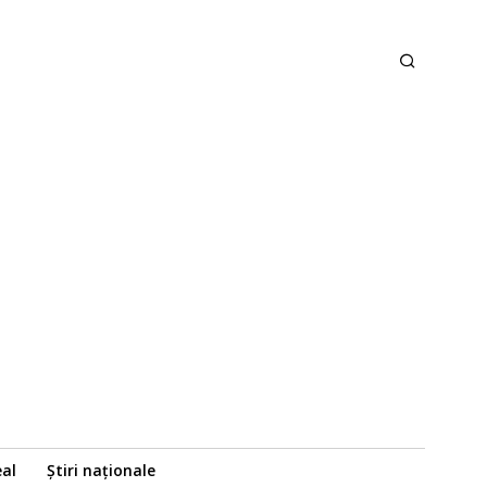
eal
Știri naționale