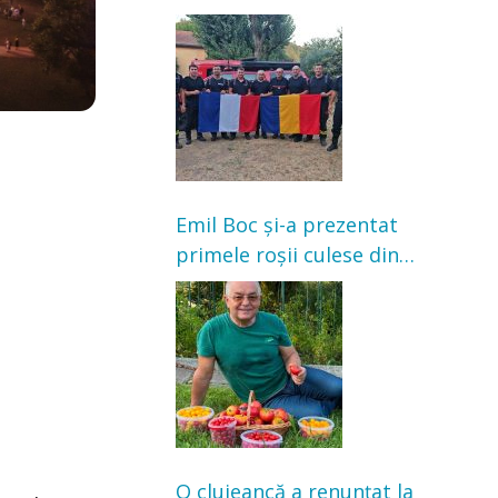
Franța. Au intervenit la
incendii de vegetație și
pădure
Emil Boc și-a prezentat
primele roșii culese din
grădină: „Niciun magazin
nu poate oferi această
satisfacție”
O clujeancă a renunțat la