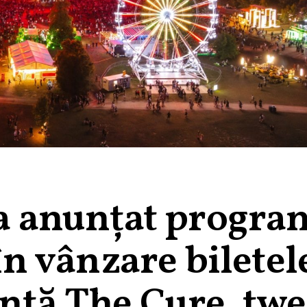
 a anunțat progra
 în vânzare biletel
ântă The Cure, tw