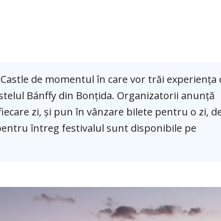
c Castle de momentul în care vor trăi experiența 
 Castelul Bánffy din Bonțida. Organizatorii anunță
ecare zi, și pun în vânzare bilete pentru o zi, de
entru întreg festivalul sunt disponibile pe