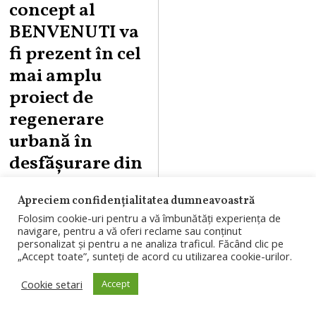
concept al
BENVENUTI va
fi prezent în cel
mai amplu
proiect de
regenerare
urbană în
desfășurare din
țară
Apreciem confidențialitatea dumneavoastră
Cea mai mare
Folosim cookie-uri pentru a vă îmbunătăți experiența de
navigare, pentru a vă oferi reclame sau conținut
suprafață de
personalizat și pentru a ne analiza traficul. Făcând clic pe
„Accept toate”, sunteți de acord cu utilizarea cookie-urilor.
shopping din țară
(142.000 mp),
Cookie setari
Accept
peste 400 de