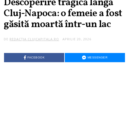
Descoperire tragică lângă
Cluj-Napoca: o femeie a fost
găsită moartă într-un lac
DE
REDACȚIA CLUJCAPITALA.RO
APRILIE 20, 2026
FACEBOOK
MESSENGER