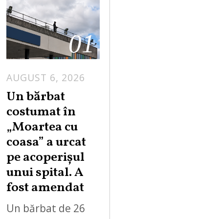
01
AUGUST 6, 2026
Un bărbat
costumat în
„Moartea cu
coasa” a urcat
pe acoperișul
unui spital. A
fost amendat
Un bărbat de 26