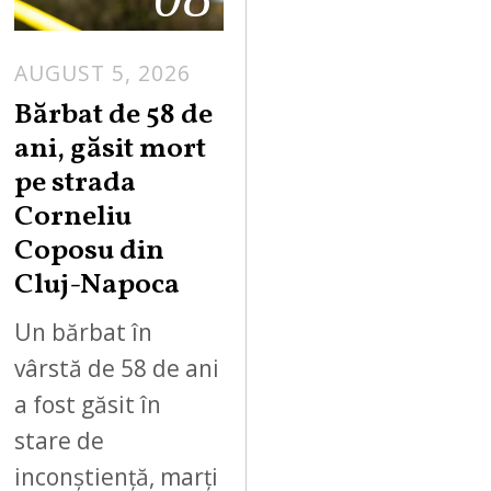
AUGUST 5, 2026
Bărbat de 58 de
ani, găsit mort
pe strada
Corneliu
Coposu din
Cluj-Napoca
Un bărbat în
vârstă de 58 de ani
a fost găsit în
stare de
inconștiență, marți