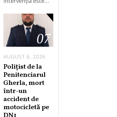
intervenția este…
07
AUGUST 6, 2026
Polițist de la
Penitenciarul
Gherla, mort
într-un
accident de
motocicletă pe
DN1