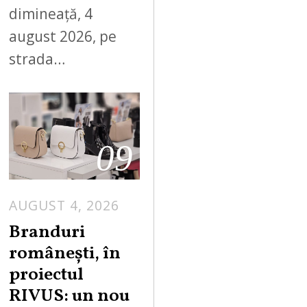
dimineață, 4
august 2026, pe
strada…
09
AUGUST 4, 2026
Branduri
românești, în
proiectul
RIVUS: un nou