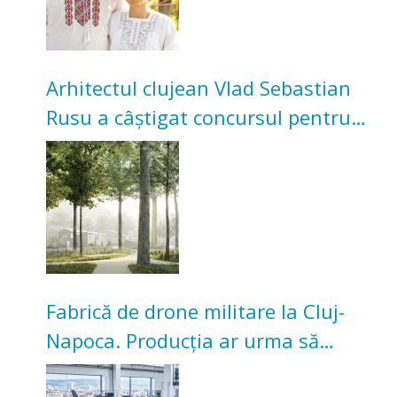
Arhitectul clujean Vlad Sebastian
Rusu a câștigat concursul pentru
transformarea Grădinii Casei
Universitarilor
Fabrică de drone militare la Cluj-
Napoca. Producția ar urma să
înceapă în toamna acestui an