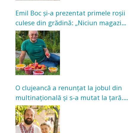
Emil Boc și-a prezentat primele roșii
culese din grădină: „Niciun magazin
nu poate oferi această satisfacție”
O clujeancă a renunțat la jobul din
multinațională și s-a mutat la țară.
Acum cultivă legume în grădina
bunicilor