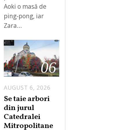
Aoki o masă de
ping-pong, iar
Zara…
06
AUGUST 6, 2026
Se taie arbori
din jurul
Catedralei
Mitropolitane