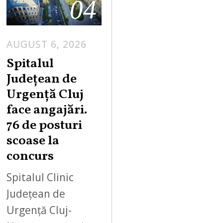
04
AUGUST 6, 2026
Spitalul
Județean de
Urgență Cluj
face angajări.
76 de posturi
scoase la
concurs
Spitalul Clinic
Județean de
Urgență Cluj-