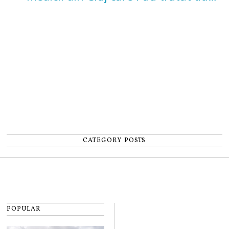
un accident: „Nu m-am simțit un
număr”
CATEGORY POSTS
POPULAR