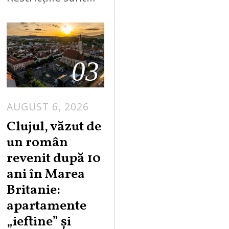
03
AUGUST 6, 2026
Clujul, văzut de
un român
revenit după 10
ani în Marea
Britanie:
apartamente
„ieftine” și