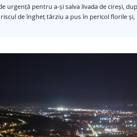
de urgență pentru a-și salva livada de cireși, du
scul de îngheț târziu a pus în pericol florile și,