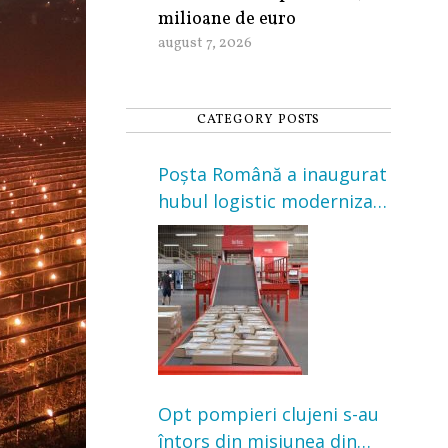
milioane de euro
august 7, 2026
CATEGORY POSTS
Poșta Română a inaugurat
hubul logistic modernizat
din Cluj-Napoca. Investiție
de 3 milioane de euro
Opt pompieri clujeni s-au
întors din misiunea din