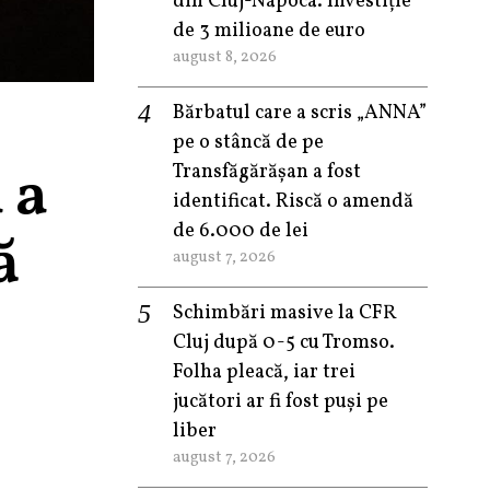
din Cluj-Napoca. Investiție
de 3 milioane de euro
august 8, 2026
Bărbatul care a scris „ANNA”
pe o stâncă de pe
 a
Transfăgărășan a fost
identificat. Riscă o amendă
de 6.000 de lei
ă
august 7, 2026
Schimbări masive la CFR
Cluj după 0-5 cu Tromso.
Folha pleacă, iar trei
jucători ar fi fost puși pe
liber
august 7, 2026