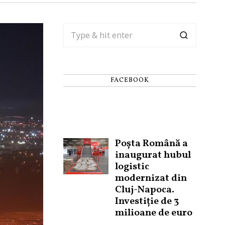
FACEBOOK
Poșta Română a
inaugurat hubul
logistic
modernizat din
Cluj-Napoca.
Investiție de 3
milioane de euro