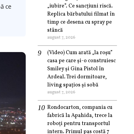
pă ce
„iubire”. Ce sancțiuni riscă.
Replica bărbatului filmat în
timp ce desena cu spray pe
stâncă
august 7, 2026
(Video) Cum arată „la roşu”
casa pe care şi-o construiesc
Smiley şi Gina Pistol în
Ardeal. Trei dormitoare,
living spațios și sobă
august 7, 2026
Rondocarton, compania cu
fabrică la Apahida, trece la
roboți pentru transportul
intern. Primul pas costă 7