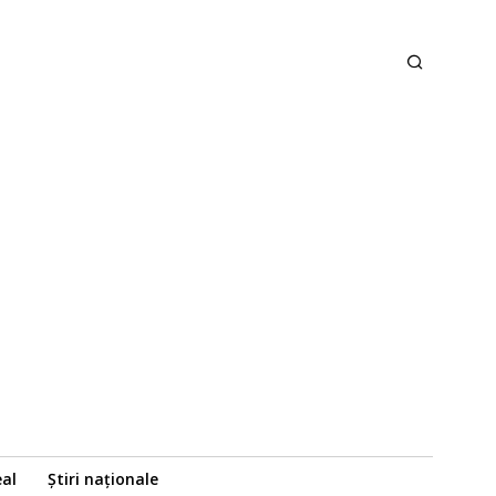
eal
Știri naționale