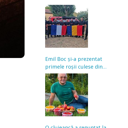
Franța. Au intervenit la
incendii de vegetație și
pădure
Emil Boc și-a prezentat
primele roșii culese din
grădină: „Niciun magazin
nu poate oferi această
satisfacție”
O clujeancă a renunțat la