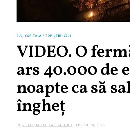
CLUJ CAPITALA
/
TOP ȘTIRI CLUJ
VIDEO. O fermă
ars 40.000 de e
noapte ca să sal
îngheț
DE
REDACȚIA CLUJCAPITALA.RO
APRILIE 10, 2026