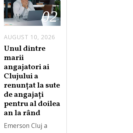
02
AUGUST 10, 2026
Unul dintre
marii
angajatori ai
Clujului a
renunțat la sute
de angajați
pentru al doilea
an la rând
Emerson Cluj a