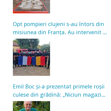
Opt pompieri clujeni s-au întors din
misiunea din Franța. Au intervenit la
incendii de vegetație și pădure
Emil Boc și-a prezentat primele roșii
culese din grădină: „Niciun magazin
nu poate oferi această satisfacție”