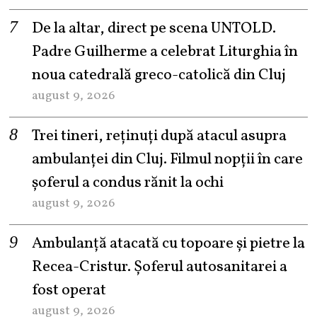
De la altar, direct pe scena UNTOLD.
Padre Guilherme a celebrat Liturghia în
noua catedrală greco-catolică din Cluj
august 9, 2026
Trei tineri, reținuți după atacul asupra
ambulanței din Cluj. Filmul nopții în care
șoferul a condus rănit la ochi
august 9, 2026
Ambulanță atacată cu topoare și pietre la
Recea-Cristur. Șoferul autosanitarei a
fost operat
august 9, 2026