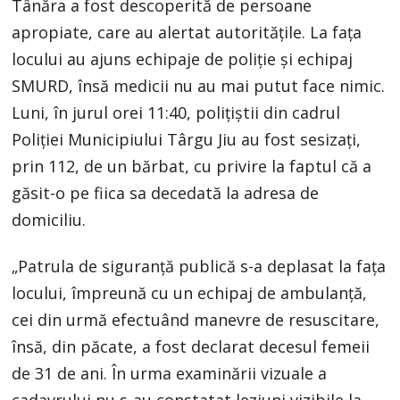
Tânăra a fost descoperită de persoane
apropiate, care au alertat autoritățile. La fața
locului au ajuns echipaje de poliție și echipaj
SMURD, însă medicii nu au mai putut face nimic.
Luni, în jurul orei 11:40, poliţiştii din cadrul
Poliţiei Municipiului Târgu Jiu au fost sesizaţi,
prin 112, de un bărbat, cu privire la faptul că a
găsit-o pe fiica sa decedată la adresa de
domiciliu.
„Patrula de siguranţă publică s-a deplasat la faţa
locului, împreună cu un echipaj de ambulanţă,
cei din urmă efectuând manevre de resuscitare,
însă, din păcate, a fost declarat decesul femeii
de 31 de ani. În urma examinării vizuale a
cadavrului nu s-au constatat leziuni vizibile la