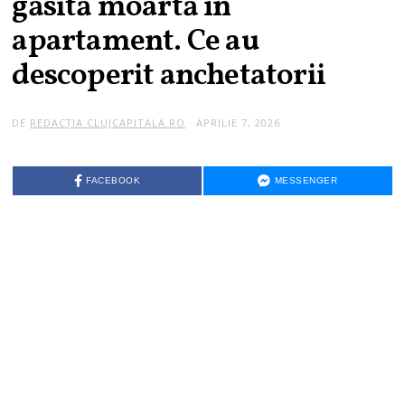
găsită moartă în
apartament. Ce au
descoperit anchetatorii
DE
REDACȚIA CLUJCAPITALA.RO
APRILIE 7, 2026
FACEBOOK
MESSENGER