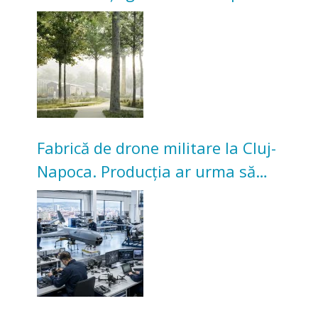
transformarea Grădinii Casei
Universitarilor
Fabrică de drone militare la Cluj-
Napoca. Producția ar urma să
înceapă în toamna acestui an