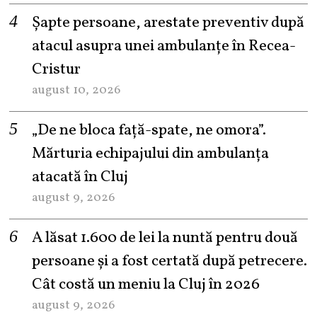
Șapte persoane, arestate preventiv după
atacul asupra unei ambulanțe în Recea-
Cristur
august 10, 2026
„De ne bloca față-spate, ne omora”.
Mărturia echipajului din ambulanța
atacată în Cluj
august 9, 2026
A lăsat 1.600 de lei la nuntă pentru două
persoane și a fost certată după petrecere.
Cât costă un meniu la Cluj în 2026
august 9, 2026