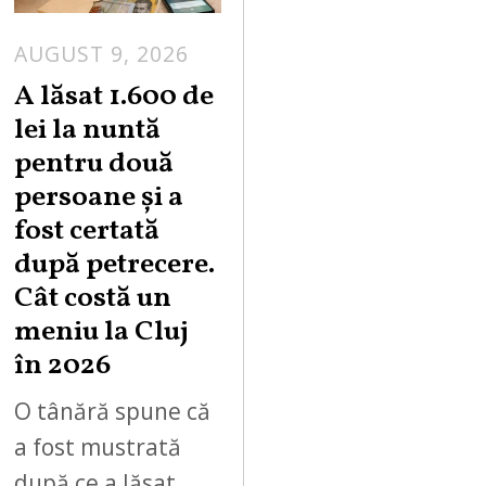
AUGUST 9, 2026
A lăsat 1.600 de
lei la nuntă
pentru două
persoane și a
fost certată
după petrecere.
Cât costă un
meniu la Cluj
în 2026
O tânără spune că
a fost mustrată
după ce a lăsat