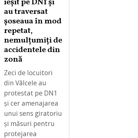
ieșit pe DN1 și
S
au traversat
T
șoseaua în mod
1
0
repetat,
,
nemulțumiți de
2
accidentele din
0
zonă
2
6
Zeci de locuitori
din Vâlcele au
protestat pe DN1
și cer amenajarea
unui sens giratoriu
și măsuri pentru
protejarea