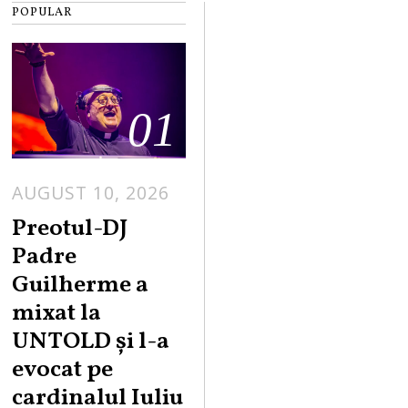
POPULAR
01
AUGUST 10, 2026
A
U
Preotul-DJ
G
Padre
U
Guilherme a
S
mixat la
T
UNTOLD și l-a
1
0
evocat pe
,
cardinalul Iuliu