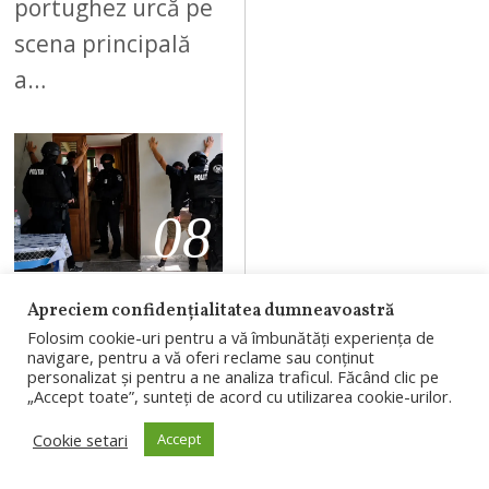
portughez urcă pe
scena principală
a…
08
AUGUST 9, 2026
Apreciem confidențialitatea dumneavoastră
Folosim cookie-uri pentru a vă îmbunătăți experiența de
Trei tineri,
navigare, pentru a vă oferi reclame sau conținut
personalizat și pentru a ne analiza traficul. Făcând clic pe
reținuți după
„Accept toate”, sunteți de acord cu utilizarea cookie-urilor.
atacul asupra
Cookie setari
Accept
ambulanței din