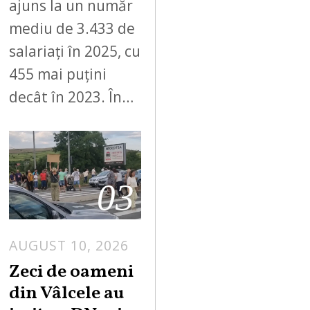
ajuns la un număr
mediu de 3.433 de
salariați în 2025, cu
455 mai puțini
decât în 2023. În…
03
AUGUST 10, 2026
A
U
Zeci de oameni
G
din Vâlcele au
U