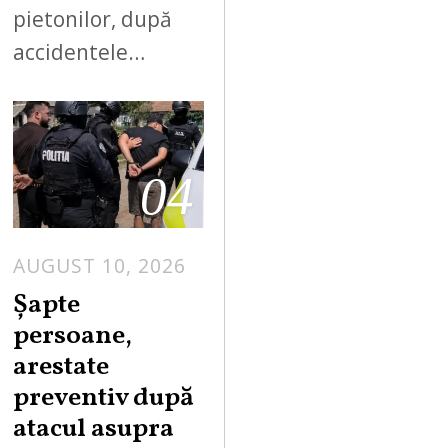
pietonilor, după
accidentele…
04
AUGUST 10, 2026
Șapte
persoane,
arestate
preventiv după
atacul asupra