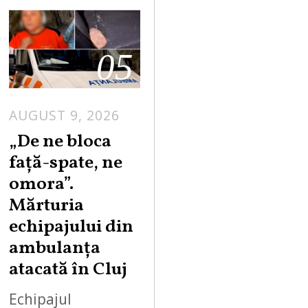
05
AUGUST 9, 2026
„De ne bloca
față-spate, ne
omora”.
Mărturia
echipajului din
ambulanța
atacată în Cluj
Echipajul