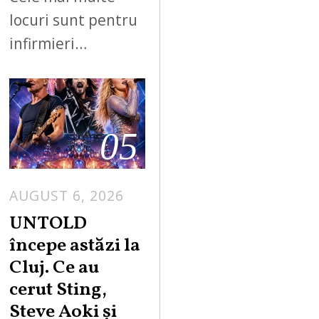
locuri sunt pentru
infirmieri…
05
AUGUST 6, 2026
UNTOLD
începe astăzi la
Cluj. Ce au
cerut Sting,
Steve Aoki și