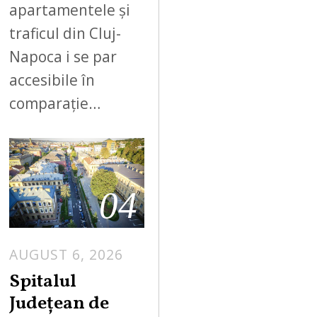
apartamentele și
traficul din Cluj-
Napoca i se par
accesibile în
comparație…
04
AUGUST 6, 2026
Spitalul
Județean de