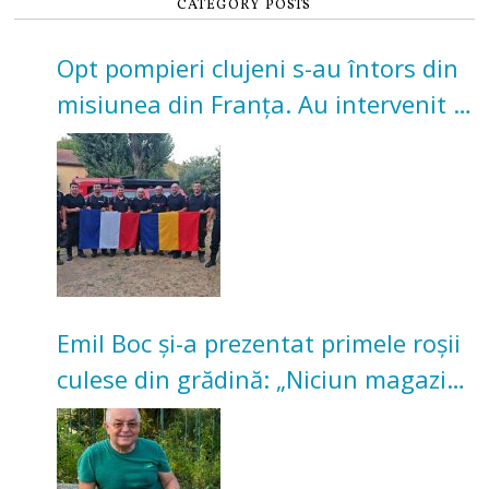
CATEGORY POSTS
Opt pompieri clujeni s-au întors din
misiunea din Franța. Au intervenit la
incendii de vegetație și pădure
Emil Boc și-a prezentat primele roșii
culese din grădină: „Niciun magazin
nu poate oferi această satisfacție”