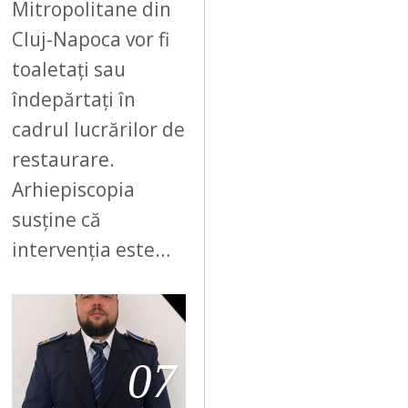
Mitropolitane din
Cluj-Napoca vor fi
toaletați sau
îndepărtați în
cadrul lucrărilor de
restaurare.
Arhiepiscopia
susține că
intervenția este…
07