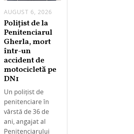
AUGUST 6, 2026
Polițist de la
Penitenciarul
Gherla, mort
într-un
accident de
motocicletă pe
DN1
Un polițist de
penitenciare în
vârstă de 36 de
ani, angajat al
Penitenciarului