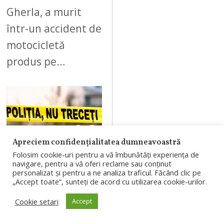
Gherla, a murit
într-un accident de
motocicletă
produs pe…
08
Apreciem confidențialitatea dumneavoastră
Folosim cookie-uri pentru a vă îmbunătăți experiența de
navigare, pentru a vă oferi reclame sau conținut
AUGUST 5, 2026
personalizat și pentru a ne analiza traficul. Făcând clic pe
„Accept toate”, sunteți de acord cu utilizarea cookie-urilor.
Bărbat de 58 de
ani, găsit mort
Cookie setari
Accept
pe strada