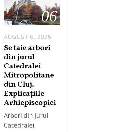
06
AUGUST 6, 2026
Se taie arbori
din jurul
Catedralei
Mitropolitane
din Cluj.
Explicațiile
Arhiepiscopiei
Arbori din jurul
Catedralei