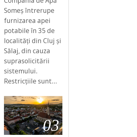
Compania de Apă
Someș întrerupe
furnizarea apei
potabile în 35 de
localități din Cluj și
Sălaj, din cauza
suprasolicitării
sistemului.
Restricțiile sunt…
03