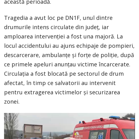
această perioadă.
Tragedia a avut loc pe DN1F, unul dintre
drumurile intens circulate din județ, iar
amploarea intervenției a fost una majoră. La
locul accidentului au ajuns echipaje de pompieri,
descarcerare, ambulanțe și forțe de poliție, după
ce primele apeluri anunțau victime încarcerate.
Circulația a fost blocată pe sectorul de drum
afectat, în timp ce salvatorii au intervenit
pentru extragerea victimelor și securizarea
zonei.
Player
video