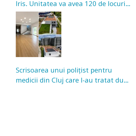
Iris. Unitatea va avea 120 de locuri
pentru copii
Scrisoarea unui polițist pentru
medicii din Cluj care l-au tratat după
un accident: „Nu m-am simțit un
număr”