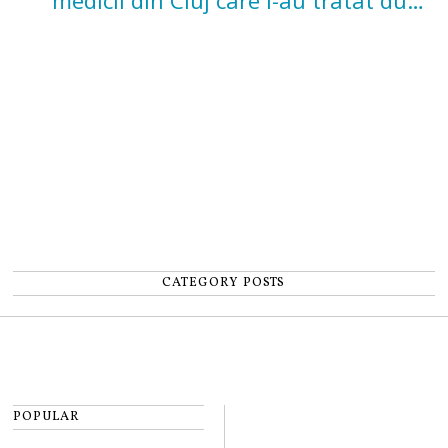
un accident: „Nu m-am simțit un
număr”
CATEGORY POSTS
POPULAR