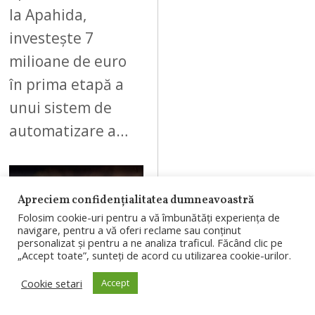
la Apahida,
investește 7
milioane de euro
în prima etapă a
unui sistem de
automatizare a…
Apreciem confidențialitatea dumneavoastră
Folosim cookie-uri pentru a vă îmbunătăți experiența de
05
navigare, pentru a vă oferi reclame sau conținut
personalizat și pentru a ne analiza traficul. Făcând clic pe
„Accept toate”, sunteți de acord cu utilizarea cookie-urilor.
AUGUST 7, 2026
Cookie setari
Accept
Autobuz distrus