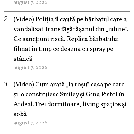
august 7, 2026
(Video) Poliția îl caută pe bărbatul care a
vandalizat Transfăgărășanul din „iubire”.
Ce sancțiuni riscă. Replica bărbatului
filmat în timp ce desena cu spray pe
stâncă
august 7, 2026
(Video) Cum arată „la roşu” casa pe care
şi-o construiesc Smiley şi Gina Pistol în
Ardeal. Trei dormitoare, living spațios și
sobă
august 7, 2026