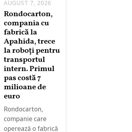
AUGUST 7, 2026
A
U
Rondocarton,
G
compania cu
U
fabrică la
S
Apahida, trece
T
la roboți pentru
7
,
transportul
2
intern. Primul
0
pas costă 7
2
milioane de
6
euro
Rondocarton,
companie care
operează o fabrică