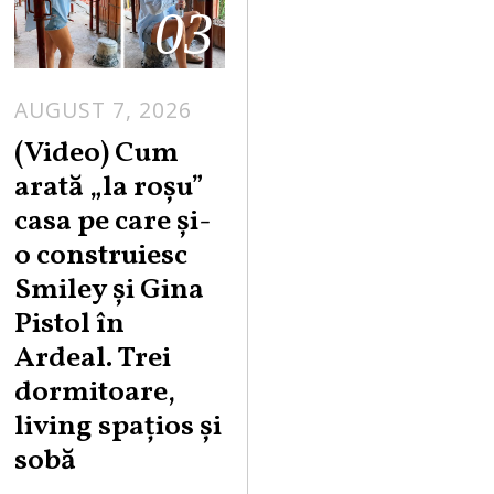
03
AUGUST 7, 2026
(Video) Cum
arată „la roşu”
casa pe care şi-
o construiesc
Smiley şi Gina
Pistol în
Ardeal. Trei
dormitoare,
living spațios și
sobă