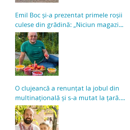
Emil Boc și-a prezentat primele roșii
culese din grădină: „Niciun magazin
nu poate oferi această satisfacție”
O clujeancă a renunțat la jobul din
multinațională și s-a mutat la țară.
Acum cultivă legume în grădina
bunicilor