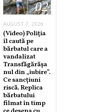
02
AUGUST 7, 2026
A
U
(Video) Poliția
G
îl caută pe
U
bărbatul care a
S
vandalizat
T
Transfăgărășa
7
,
nul din „iubire”.
2
Ce sancțiuni
0
riscă. Replica
2
bărbatului
6
filmat în timp
ce desena cu