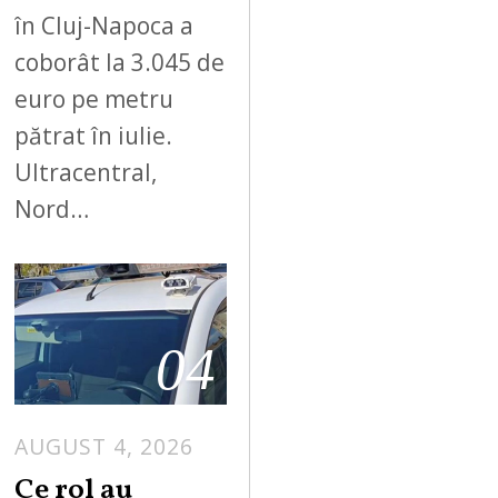
în Cluj-Napoca a
coborât la 3.045 de
euro pe metru
pătrat în iulie.
Ultracentral,
Nord…
04
AUGUST 4, 2026
Ce rol au