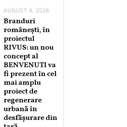
AUGUST 4, 2026
Branduri
românești, în
proiectul
RIVUS: un nou
concept al
BENVENUTI va
fi prezent în cel
mai amplu
proiect de
regenerare
urbană în
desfășurare din
țară