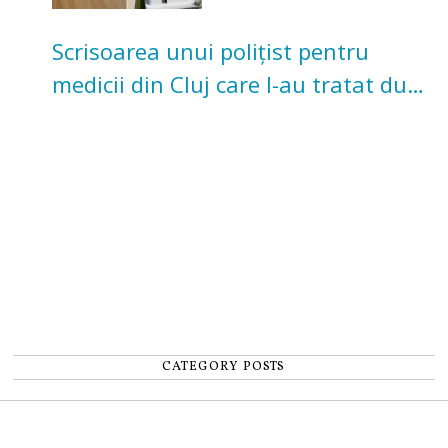
Scrisoarea unui polițist pentru
medicii din Cluj care l-au tratat după
un accident: „Nu m-am simțit un
număr”
CATEGORY POSTS