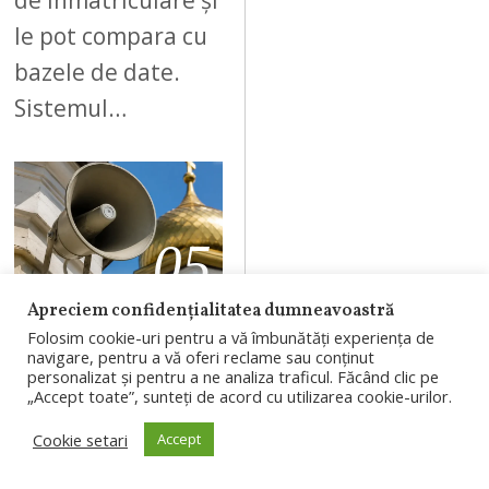
de înmatriculare și
le pot compara cu
bazele de date.
Sistemul…
05
Apreciem confidențialitatea dumneavoastră
Folosim cookie-uri pentru a vă îmbunătăți experiența de
AUGUST 4, 2026
navigare, pentru a vă oferi reclame sau conținut
Un locatar din
personalizat și pentru a ne analiza traficul. Făcând clic pe
„Accept toate”, sunteți de acord cu utilizarea cookie-urilor.
Zorilor
Cookie setari
Accept
reclamă
zgomotul