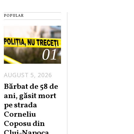
POPULAR
01
AUGUST 5, 2026
Bărbat de 58 de
ani, găsit mort
pe strada
Corneliu
Coposu din
Cluj-Napoca