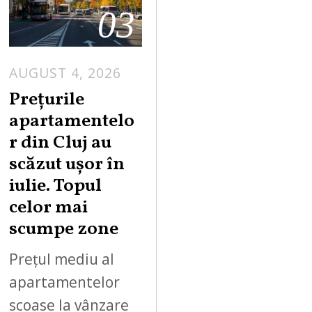
03
AUGUST 4, 2026
Prețurile
apartamentelo
r din Cluj au
scăzut ușor în
iulie. Topul
celor mai
scumpe zone
Prețul mediu al
apartamentelor
scoase la vânzare