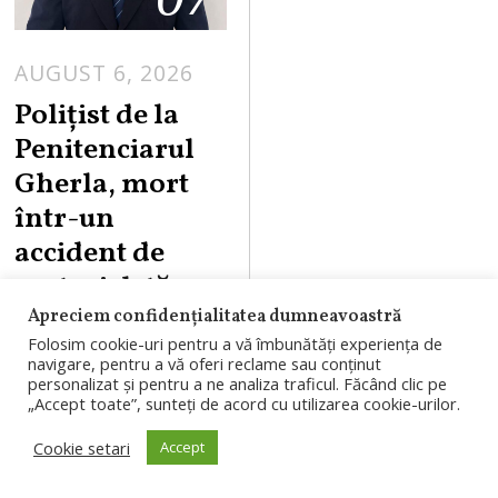
AUGUST 6, 2026
Polițist de la
Penitenciarul
Gherla, mort
într-un
accident de
motocicletă pe
DN1
Apreciem confidențialitatea dumneavoastră
Folosim cookie-uri pentru a vă îmbunătăți experiența de
navigare, pentru a vă oferi reclame sau conținut
Un polițist de
personalizat și pentru a ne analiza traficul. Făcând clic pe
penitenciare în
„Accept toate”, sunteți de acord cu utilizarea cookie-urilor.
vârstă de 36 de
Cookie setari
Accept
ani, angajat al