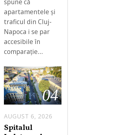
spune că
apartamentele și
traficul din Cluj-
Napoca i se par
accesibile în
comparație…
04
AUGUST 6, 2026
Spitalul