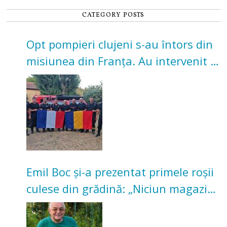
CATEGORY POSTS
Opt pompieri clujeni s-au întors din
misiunea din Franța. Au intervenit la
incendii de vegetație și pădure
Emil Boc și-a prezentat primele roșii
culese din grădină: „Niciun magazin
nu poate oferi această satisfacție”