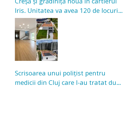
Creșă și grădiniță nouă în cartierul
Iris. Unitatea va avea 120 de locuri
pentru copii
Scrisoarea unui polițist pentru
medicii din Cluj care l-au tratat după
un accident: „Nu m-am simțit un
număr”