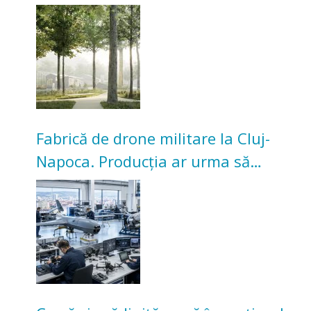
transformarea Grădinii Casei
Universitarilor
Fabrică de drone militare la Cluj-
Napoca. Producția ar urma să
înceapă în toamna acestui an