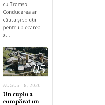
cu Tromso.
Conducerea ar
căuta și soluții
pentru plecarea
a…
05
AUGUST 8, 2026
Un cuplu a
cumpărat un