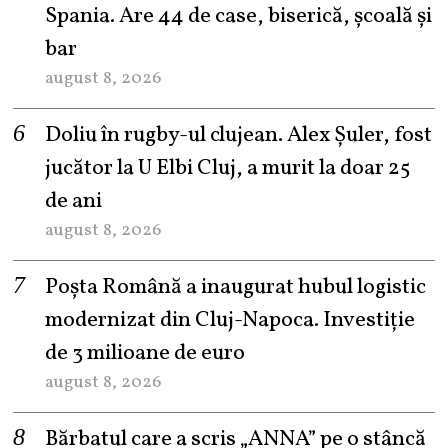
Spania. Are 44 de case, biserică, școală și
bar
august 8, 2026
Doliu în rugby-ul clujean. Alex Șuler, fost
jucător la U Elbi Cluj, a murit la doar 25
de ani
august 8, 2026
Poșta Română a inaugurat hubul logistic
modernizat din Cluj-Napoca. Investiție
de 3 milioane de euro
august 8, 2026
Bărbatul care a scris „ANNA” pe o stâncă