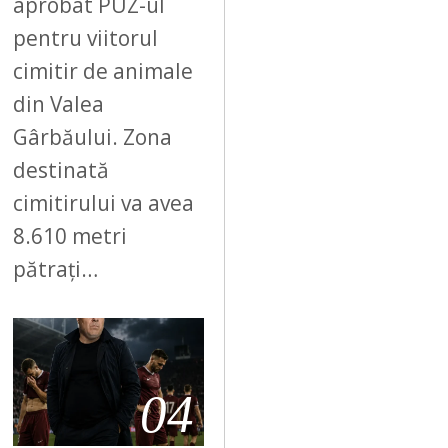
aprobat PUZ-ul
pentru viitorul
cimitir de animale
din Valea
Gârbăului. Zona
destinată
cimitirului va avea
8.610 metri
pătrați…
04