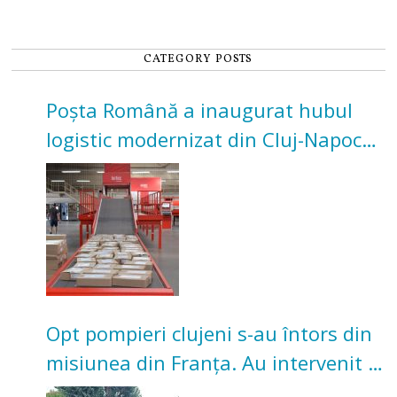
CATEGORY POSTS
Poșta Română a inaugurat hubul
logistic modernizat din Cluj-Napoca.
Investiție de 3 milioane de euro
Opt pompieri clujeni s-au întors din
misiunea din Franța. Au intervenit la
incendii de vegetație și pădure