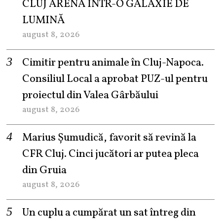
CLUJ ARENA ÎNTR-O GALAXIE DE
LUMINĂ
august 8, 2026
Cimitir pentru animale în Cluj-Napoca.
Consiliul Local a aprobat PUZ-ul pentru
proiectul din Valea Gârbăului
august 8, 2026
Marius Șumudică, favorit să revină la
CFR Cluj. Cinci jucători ar putea pleca
din Gruia
august 8, 2026
Un cuplu a cumpărat un sat întreg din