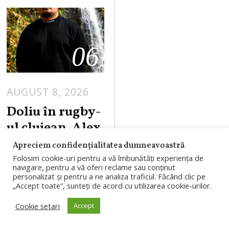
06
AUGUST 8, 2026
Doliu în rugby-
ul clujean. Alex
Șuler, fost
Apreciem confidențialitatea dumneavoastră
jucător la U Elbi
Folosim cookie-uri pentru a vă îmbunătăți experiența de
navigare, pentru a vă oferi reclame sau conținut
Cluj, a murit la
personalizat și pentru a ne analiza traficul. Făcând clic pe
„Accept toate”, sunteți de acord cu utilizarea cookie-urilor.
doar 25 de ani
Cookie setari
Accept
Alex Șuler, fost