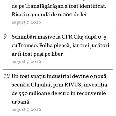
de pe Transfăgărășan a fost identificat.
Riscă o amendă de 6.000 de lei
august 7, 2026
Schimbări masive la CFR Cluj după 0-5
cu Tromso. Folha pleacă, iar trei jucători
ar fi fost puși pe liber
august 7, 2026
Un fost spațiu industrial devine o nouă
scenă a Clujului, prin RIVUS, investiția
de 550 milioane de euro în reconversie
urbană
august 7, 2026