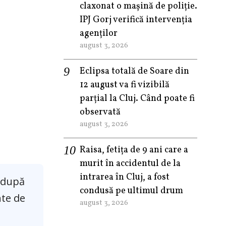
claxonat o mașină de poliție.
IPJ Gorj verifică intervenția
agenților
august 3, 2026
Eclipsa totală de Soare din
12 august va fi vizibilă
parțial la Cluj. Când poate fi
observată
august 3, 2026
Raisa, fetița de 9 ani care a
murit în accidentul de la
intrarea în Cluj, a fost
, după
condusă pe ultimul drum
nte de
august 3, 2026