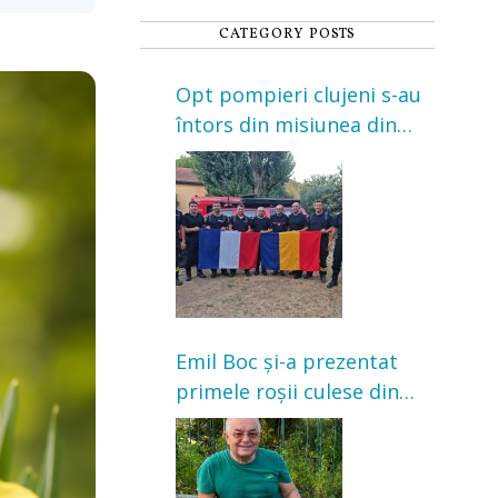
CATEGORY POSTS
Opt pompieri clujeni s-au
întors din misiunea din
Franța. Au intervenit la
incendii de vegetație și
pădure
Emil Boc și-a prezentat
primele roșii culese din
grădină: „Niciun magazin
nu poate oferi această
satisfacție”