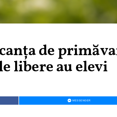
canța de primăva
le libere au elevi
MESSENGER