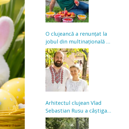
O clujeancă a renunțat la
jobul din multinațională și
s-a mutat la țară. Acum
cultivă legume în grădina
bunicilor
Arhitectul clujean Vlad
Sebastian Rusu a câștigat
concursul pentru
transformarea Grădinii