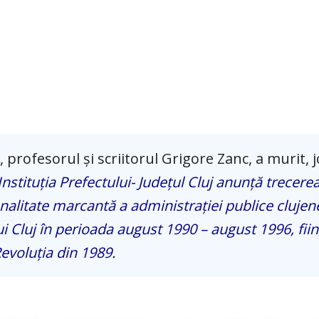
profesorul și scriitorul Grigore Zanc, a murit, jo
nstituția Prefectului- Județul Cluj anunță trecerea
alitate marcantă a administrației publice clujen
lui Cluj în perioada august 1990 – august 1996, fii
evoluția din 1989.