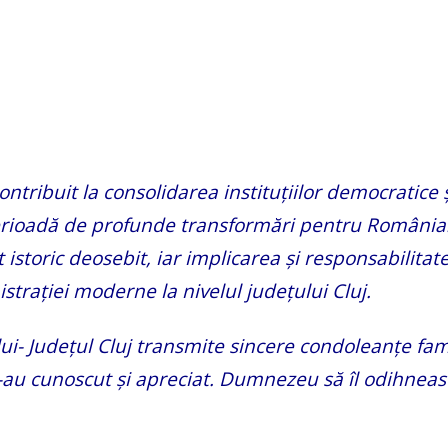
ntribuit la consolidarea instituțiilor democratice ș
perioadă de profunde transformări pentru România
istoric deosebit, iar implicarea și responsabilitat
trației moderne la nivelul județului Cluj.
lui- Județul Cluj transmite sincere condoleanțe fami
e l-au cunoscut și apreciat. Dumnezeu să îl odihneas