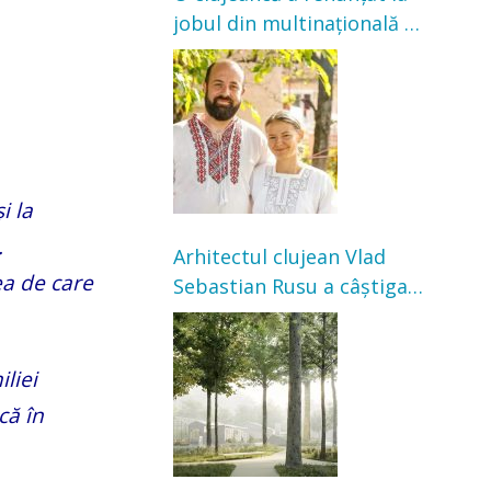
jobul din multinațională și
s-a mutat la țară. Acum
cultivă legume în grădina
bunicilor
i la
.
Arhitectul clujean Vlad
ea de care
Sebastian Rusu a câștigat
concursul pentru
transformarea Grădinii
Casei Universitarilor
liei
că în