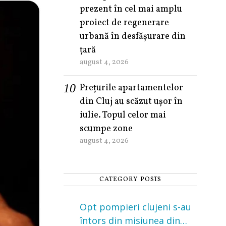
prezent în cel mai amplu
proiect de regenerare
urbană în desfășurare din
țară
august 4, 2026
Prețurile apartamentelor
din Cluj au scăzut ușor în
iulie. Topul celor mai
scumpe zone
august 4, 2026
CATEGORY POSTS
Opt pompieri clujeni s-au
întors din misiunea din