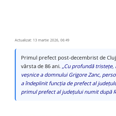
Actualizat: 13 martie 2026, 06:49
Primul prefect post-decembrist de Cluj, 
vârsta de 86 ani.
„Cu profundă tristețe, I
veșnice a domnului Grigore Zanc, person
a îndeplinit funcția de prefect al județu
primul prefect al județului numit după R