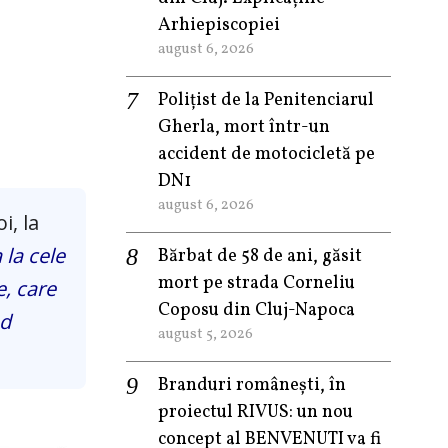
Arhiepiscopiei
august 6, 2026
Polițist de la Penitenciarul
Gherla, mort într-un
accident de motocicletă pe
DN1
august 6, 2026
i, la
 la cele
Bărbat de 58 de ani, găsit
mort pe strada Corneliu
e, care
Coposu din Cluj-Napoca
nd
august 5, 2026
Branduri românești, în
proiectul RIVUS: un nou
concept al BENVENUTI va fi