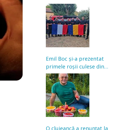
Franța. Au intervenit la
incendii de vegetație și
pădure
Emil Boc și-a prezentat
primele roșii culese din
grădină: „Niciun magazin
nu poate oferi această
satisfacție”
O clujeancă a renunțat la