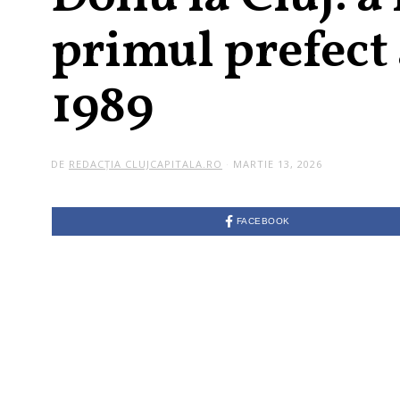
primul prefect 
1989
DE
REDACȚIA CLUJCAPITALA.RO
MARTIE 13, 2026
M
A
R
T
I
FACEBOOK
E
1
3
,
2
0
2
6