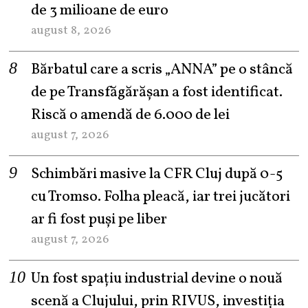
de 3 milioane de euro
august 8, 2026
Bărbatul care a scris „ANNA” pe o stâncă
de pe Transfăgărășan a fost identificat.
Riscă o amendă de 6.000 de lei
august 7, 2026
Schimbări masive la CFR Cluj după 0-5
cu Tromso. Folha pleacă, iar trei jucători
ar fi fost puși pe liber
august 7, 2026
Un fost spațiu industrial devine o nouă
scenă a Clujului, prin RIVUS, investiția