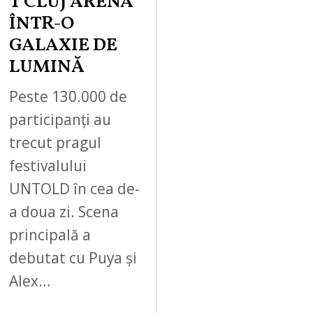
T CLUJ ARENA
ÎNTR-O
GALAXIE DE
LUMINĂ
Peste 130.000 de
participanți au
trecut pragul
festivalului
UNTOLD în cea de-
a doua zi. Scena
principală a
debutat cu Puya și
Alex…