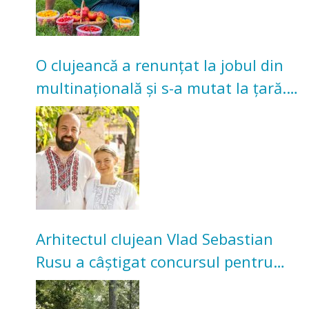
O clujeancă a renunțat la jobul din
multinațională și s-a mutat la țară.
Acum cultivă legume în grădina
bunicilor
Arhitectul clujean Vlad Sebastian
Rusu a câștigat concursul pentru
transformarea Grădinii Casei
Universitarilor