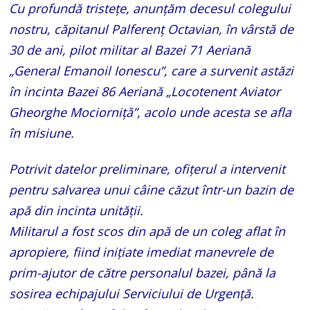
Cu profundă tristețe, anunțăm decesul colegului
nostru, căpitanul Palferenț Octavian, în vârstă de
30 de ani, pilot militar al Bazei 71 Aeriană
„General Emanoil Ionescu”, care a survenit astăzi
în incinta Bazei 86 Aeriană „Locotenent Aviator
Gheorghe Mociorniță”, acolo unde acesta se afla
în misiune.
Potrivit datelor preliminare, ofițerul a intervenit
pentru salvarea unui câine căzut într-un bazin de
apă din incinta unității.
Militarul a fost scos din apă de un coleg aflat în
apropiere, fiind inițiate imediat manevrele de
prim-ajutor de către personalul bazei, până la
sosirea echipajului Serviciului de Urgență.