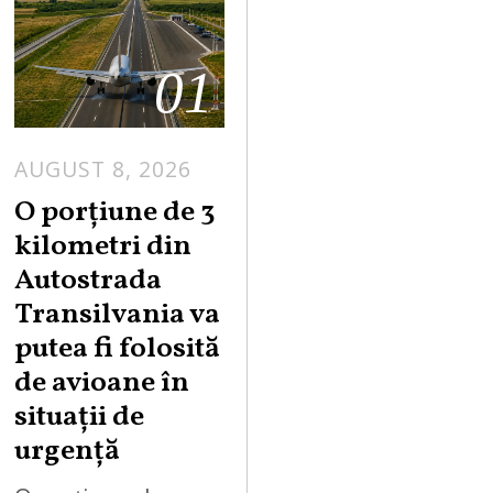
01
AUGUST 8, 2026
A
U
O porțiune de 3
G
kilometri din
U
Autostrada
S
Transilvania va
T
putea fi folosită
8
,
de avioane în
2
situații de
0
urgență
2