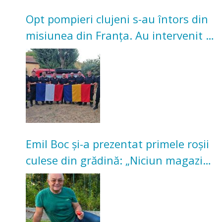
Opt pompieri clujeni s-au întors din
misiunea din Franța. Au intervenit la
incendii de vegetație și pădure
Emil Boc și-a prezentat primele roșii
culese din grădină: „Niciun magazin
nu poate oferi această satisfacție”