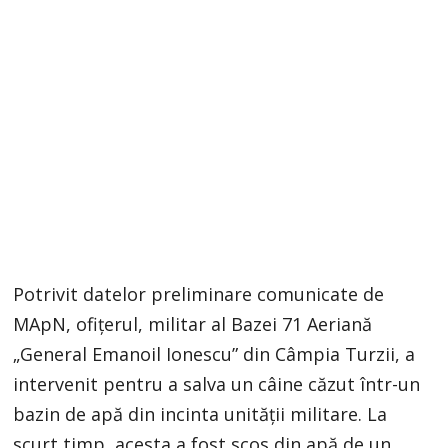
Potrivit datelor preliminare comunicate de
MApN, ofițerul, militar al Bazei 71 Aeriană
„General Emanoil Ionescu” din Câmpia Turzii, a
intervenit pentru a salva un câine căzut într-un
bazin de apă din incinta unității militare. La
scurt timp, acesta a fost scos din apă de un