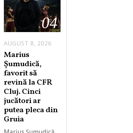
04
AUGUST 8, 2026
Marius
Șumudică,
favorit să
revină la CFR
Cluj. Cinci
jucători ar
putea pleca din
Gruia
Marius Șumudică