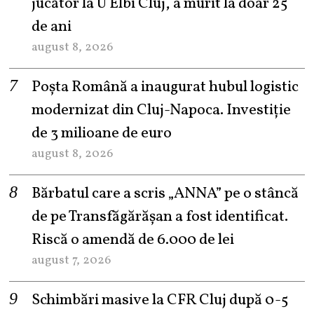
jucător la U Elbi Cluj, a murit la doar 25
de ani
august 8, 2026
Poșta Română a inaugurat hubul logistic
modernizat din Cluj-Napoca. Investiție
de 3 milioane de euro
august 8, 2026
Bărbatul care a scris „ANNA” pe o stâncă
de pe Transfăgărășan a fost identificat.
Riscă o amendă de 6.000 de lei
august 7, 2026
Schimbări masive la CFR Cluj după 0-5