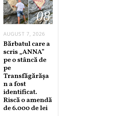
08
AUGUST 7, 2026
Bărbatul care a
scris „ANNA”
pe o stâncă de
pe
Transfăgărășa
n a fost
identificat.
Riscă o amendă
de 6.000 de lei