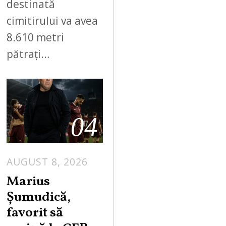
destinată
cimitirului va avea
8.610 metri
pătrați…
04
AUGUST 8, 2026
Marius
Șumudică,
favorit să