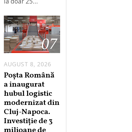
la doar 25…
07
AUGUST 8, 2026
Poșta Română
a inaugurat
hubul logistic
modernizat din
Cluj-Napoca.
Investiție de 3
milioane de