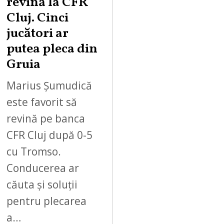
revină la CFR
Cluj. Cinci
jucători ar
putea pleca din
Gruia
Marius Șumudică
este favorit să
revină pe banca
CFR Cluj după 0-5
cu Tromso.
Conducerea ar
căuta și soluții
pentru plecarea
a…