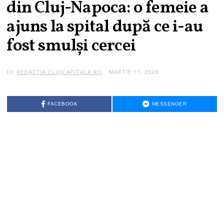
din Cluj-Napoca: o femeie a
ajuns la spital după ce i-au
fost smulși cercei
DE
REDACȚIA CLUJCAPITALA.RO
MARTIE 11, 2026
FACEBOOK
MESSENGER