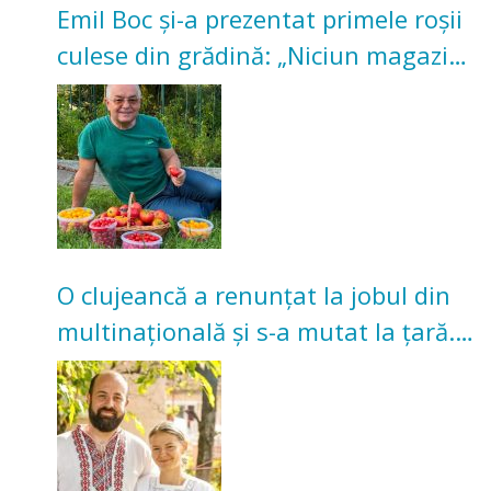
Emil Boc și-a prezentat primele roșii
culese din grădină: „Niciun magazin
nu poate oferi această satisfacție”
O clujeancă a renunțat la jobul din
multinațională și s-a mutat la țară.
Acum cultivă legume în grădina
bunicilor