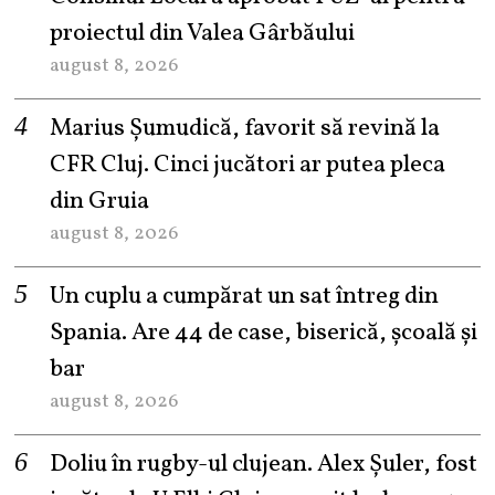
proiectul din Valea Gârbăului
august 8, 2026
Marius Șumudică, favorit să revină la
CFR Cluj. Cinci jucători ar putea pleca
din Gruia
august 8, 2026
Un cuplu a cumpărat un sat întreg din
Spania. Are 44 de case, biserică, școală și
bar
august 8, 2026
Doliu în rugby-ul clujean. Alex Șuler, fost