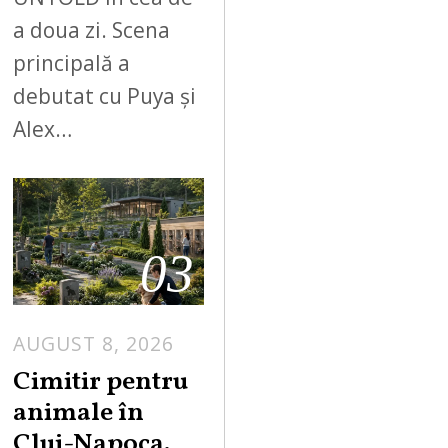
a doua zi. Scena
principală a
debutat cu Puya și
Alex…
03
AUGUST 8, 2026
Cimitir pentru
animale în
Cluj-Napoca.