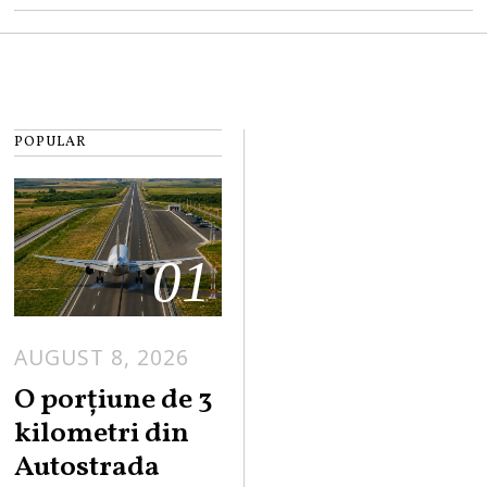
POPULAR
01
AUGUST 8, 2026
A
U
O porțiune de 3
G
kilometri din
U
Autostrada
S