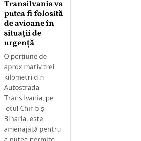
Transilvania va
T
putea fi folosită
8
,
de avioane în
2
situații de
0
urgență
2
6
O porțiune de
aproximativ trei
kilometri din
Autostrada
Transilvania, pe
lotul Chiribiș–
Biharia, este
amenajată pentru
a putea permite