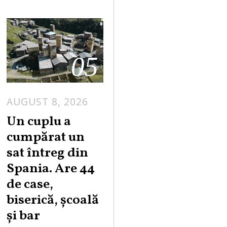
05
AUGUST 8, 2026
Un cuplu a
cumpărat un
sat întreg din
Spania. Are 44
de case,
biserică, școală
și bar